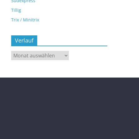
Sudexpress
Tillig
Trix / Minitrix
Verlauf