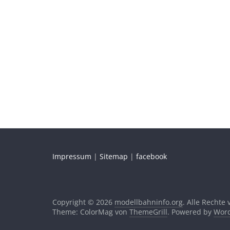
Impressum
|
Sitemap
|
facebook
Copyright © 2026
modellbahninfo.org
. Alle Rechte
Theme: ColorMag von
ThemeGrill
. Powered by
Word