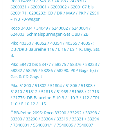
Roco 64859ff / 74818 / 74188 / 74783ff /
6200031 / 6200061 / 6200062 / 6200167 bis
6200171, 6200233: CD / DR / MAV / PKP / ZSSK
– Y/B 70-Wagen
Roco 34034 / 34049 / 6240002 / 6240004 /
624003: Schmalspurwagen-Set ÖBB / ZB
Piko 40350 / 40352 / 40354 / 40355 / 40357:
DB-/DRB-Baureihe 116 / E 16 / ES 1 K. Bay. Sts.
B.
Piko 58470 bis 58477 / 58375 / 58376 / 58233 /
58232 / 58259 / 58286 / 58290: PKP Gags-t(x) /
Gas & CD Gags-t
Piko 51800 / 51802 / 51804 / 51806 / 51808 /
51810 / 51812 / 51815 / 51965 / 51968 / 21716
/ 21776: DB Baureihe E 10.3 / 110.3 / 112 / TRI
110 / E 10.12 / 115
ÖBB-Reihe 2095: Roco 33290 / 33292 / 33298 /
33300 / 33296 / 33304 / 33319 / 33321 / 33294
/ 7340001 / 5540001/1 / 7540005 / 7540007