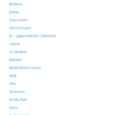
Brekina
Dekas
Exact-train
Fleischmann
JC – Jägerndorfer Collection
Liliput
LS Models
Märklin
Modellbahn Union
NMJ
Piko
Rivarossi
Rocky-Rail
Roco