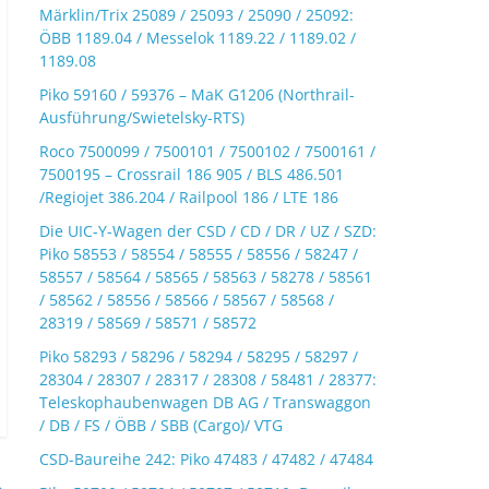
Märklin/Trix 25089 / 25093 / 25090 / 25092:
ÖBB 1189.04 / Messelok 1189.22 / 1189.02 /
1189.08
Piko 59160 / 59376 – MaK G1206 (Northrail-
Ausführung/Swietelsky-RTS)
Roco 7500099 / 7500101 / 7500102 / 7500161 /
7500195 – Crossrail 186 905 / BLS 486.501
/Regiojet 386.204 / Railpool 186 / LTE 186
Die UIC-Y-Wagen der CSD / CD / DR / UZ / SZD:
Piko 58553 / 58554 / 58555 / 58556 / 58247 /
58557 / 58564 / 58565 / 58563 / 58278 / 58561
/ 58562 / 58556 / 58566 / 58567 / 58568 /
28319 / 58569 / 58571 / 58572
Piko 58293 / 58296 / 58294 / 58295 / 58297 /
28304 / 28307 / 28317 / 28308 / 58481 / 28377:
Teleskophaubenwagen DB AG / Transwaggon
/ DB / FS / ÖBB / SBB (Cargo)/ VTG
CSD-Baureihe 242: Piko 47483 / 47482 / 47484
→