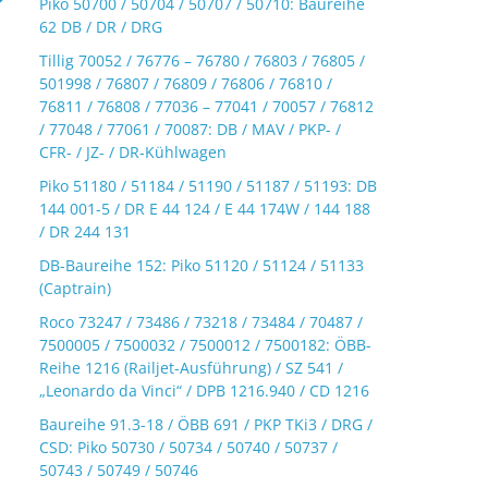
Piko 50700 / 50704 / 50707 / 50710: Baureihe
62 DB / DR / DRG
Tillig 70052 / 76776 – 76780 / 76803 / 76805 /
501998 / 76807 / 76809 / 76806 / 76810 /
76811 / 76808 / 77036 – 77041 / 70057 / 76812
/ 77048 / 77061 / 70087: DB / MAV / PKP- /
CFR- / JZ- / DR-Kühlwagen
Piko 51180 / 51184 / 51190 / 51187 / 51193: DB
144 001-5 / DR E 44 124 / E 44 174W / 144 188
/ DR 244 131
DB-Baureihe 152: Piko 51120 / 51124 / 51133
(Captrain)
Roco 73247 / 73486 / 73218 / 73484 / 70487 /
7500005 / 7500032 / 7500012 / 7500182: ÖBB-
Reihe 1216 (Railjet-Ausführung) / SZ 541 /
„Leonardo da Vinci“ / DPB 1216.940 / CD 1216
Baureihe 91.3-18 / ÖBB 691 / PKP TKi3 / DRG /
CSD: Piko 50730 / 50734 / 50740 / 50737 /
50743 / 50749 / 50746