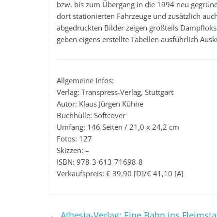
bzw. bis zum Übergang in die 1994 neu gegründe
dort stationierten Fahrzeuge und zusätzlich au
abgedruckten Bilder zeigen großteils Dampfloks 
geben eigens erstellte Tabellen ausführlich Ausk
Allgemeine Infos:
Verlag: Transpress-Verlag, Stuttgart
Autor: Klaus Jürgen Kühne
Buchhülle: Softcover
Umfang: 146 Seiten / 21,0 x 24,2 cm
Fotos: 127
Skizzen: –
ISBN: 978-3-613-71698-8
Verkaufspreis: € 39,90 [D]/€ 41,10 [A]
←
Athesia-Verlag: Eine Bahn ins Fleimsta