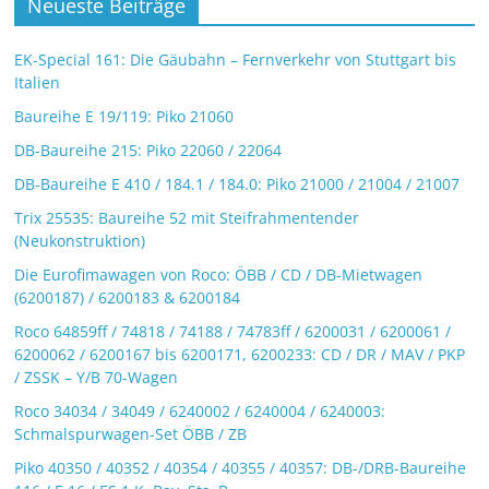
Neueste Beiträge
EK-Special 161: Die Gäubahn – Fernverkehr von Stuttgart bis
Italien
Baureihe E 19/119: Piko 21060
DB-Baureihe 215: Piko 22060 / 22064
DB-Baureihe E 410 / 184.1 / 184.0: Piko 21000 / 21004 / 21007
Trix 25535: Baureihe 52 mit Steifrahmentender
(Neukonstruktion)
Die Eurofimawagen von Roco: ÖBB / CD / DB-Mietwagen
(6200187) / 6200183 & 6200184
Roco 64859ff / 74818 / 74188 / 74783ff / 6200031 / 6200061 /
6200062 / 6200167 bis 6200171, 6200233: CD / DR / MAV / PKP
/ ZSSK – Y/B 70-Wagen
Roco 34034 / 34049 / 6240002 / 6240004 / 6240003:
Schmalspurwagen-Set ÖBB / ZB
Piko 40350 / 40352 / 40354 / 40355 / 40357: DB-/DRB-Baureihe