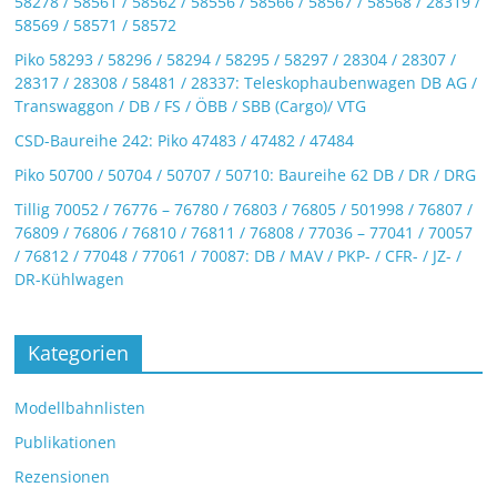
58278 / 58561 / 58562 / 58556 / 58566 / 58567 / 58568 / 28319 /
58569 / 58571 / 58572
Piko 58293 / 58296 / 58294 / 58295 / 58297 / 28304 / 28307 /
28317 / 28308 / 58481 / 28337: Teleskophaubenwagen DB AG /
Transwaggon / DB / FS / ÖBB / SBB (Cargo)/ VTG
CSD-Baureihe 242: Piko 47483 / 47482 / 47484
Piko 50700 / 50704 / 50707 / 50710: Baureihe 62 DB / DR / DRG
Tillig 70052 / 76776 – 76780 / 76803 / 76805 / 501998 / 76807 /
76809 / 76806 / 76810 / 76811 / 76808 / 77036 – 77041 / 70057
/ 76812 / 77048 / 77061 / 70087: DB / MAV / PKP- / CFR- / JZ- /
DR-Kühlwagen
Kategorien
Modellbahnlisten
Publikationen
Rezensionen