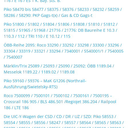
116 / E 16 / ES 1 K. Bay. Sts. B.
Piko 58470 bis 58477 / 58375 / 58376 / 58233 / 58232 / 58259 /
58286 / 58290: PKP Gags-t(x) / Gas & CD Gags-t
Piko 51800 / 51802 / 51804 / 51806 / 51808 / 51810 / 51812 /
51815 / 51965 / 51968 / 21716 / 21776: DB Baureihe E 10.3 /
110.3 / 112 / TRI 110 / E 10.12 / 115
ÖBB-Reihe 2095: Roco 33290 / 33292 / 33298 / 33300 / 33296 /
33304 / 33319 / 33321 / 33294 / 7340001 / 5540001/1 / 7540005
/ 7540007
Märklin/Trix 25089 / 25093 / 25090 / 25092: ÖBB 1189.04 /
Messelok 1189.22 / 1189.02 / 1189.08
Piko 59160 / 59376 – MaK G1206 (Northrail-
Ausführung/Swietelsky-RTS)
Roco 7500099 / 7500101 / 7500102 / 7500161 / 7500195 –
Crossrail 186 905 / BLS 486.501 /Regiojet 386.204 / Railpool
186 / LTE 186
Die UIC-Y-Wagen der CSD / CD / DR / UZ / SZD: Piko 58553 /
58554 / 58555 / 58556 / 58247 / 58557 / 58564 / 58565 / 58563 /