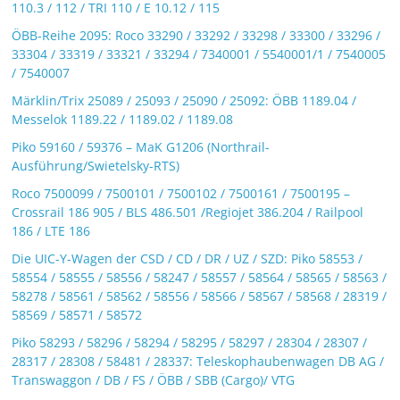
110.3 / 112 / TRI 110 / E 10.12 / 115
ÖBB-Reihe 2095: Roco 33290 / 33292 / 33298 / 33300 / 33296 /
33304 / 33319 / 33321 / 33294 / 7340001 / 5540001/1 / 7540005
/ 7540007
Märklin/Trix 25089 / 25093 / 25090 / 25092: ÖBB 1189.04 /
Messelok 1189.22 / 1189.02 / 1189.08
Piko 59160 / 59376 – MaK G1206 (Northrail-
Ausführung/Swietelsky-RTS)
Roco 7500099 / 7500101 / 7500102 / 7500161 / 7500195 –
Crossrail 186 905 / BLS 486.501 /Regiojet 386.204 / Railpool
186 / LTE 186
Die UIC-Y-Wagen der CSD / CD / DR / UZ / SZD: Piko 58553 /
58554 / 58555 / 58556 / 58247 / 58557 / 58564 / 58565 / 58563 /
58278 / 58561 / 58562 / 58556 / 58566 / 58567 / 58568 / 28319 /
58569 / 58571 / 58572
Piko 58293 / 58296 / 58294 / 58295 / 58297 / 28304 / 28307 /
28317 / 28308 / 58481 / 28337: Teleskophaubenwagen DB AG /
Transwaggon / DB / FS / ÖBB / SBB (Cargo)/ VTG