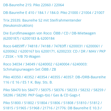
DB-Baureihe 215: Piko 22060 / 22064
DB-Baureihe E 410 / 184.1 / 184.0: Piko 21000 / 21004 / 21007
Trix 25535: Baureihe 52 mit Steifrahmentender
(Neukonstruktion)
Die Eurofimawagen von Roco: ÖBB / CD / DB-Mietwagen
(6200187) / 6200183 & 6200184
Roco 64859ff / 74818 / 74188 / 74783ff / 6200031 / 6200061 /
6200062 / 6200167 bis 6200171, 6200233: CD / DR / MAV / PKP
/ ZSSK – Y/B 70-Wagen
Roco 34034 / 34049 / 6240002 / 6240004 / 6240003:
Schmalspurwagen-Set ÖBB / ZB
Piko 40350 / 40352 / 40354 / 40355 / 40357: DB-/DRB-Baureihe
116 / E 16 / ES 1 K. Bay. Sts. B.
Piko 58470 bis 58477 / 58375 / 58376 / 58233 / 58232 / 58259 /
58286 / 58290: PKP Gags-t(x) / Gas & CD Gags-t
Piko 51800 / 51802 / 51804 / 51806 / 51808 / 51810 / 51812 /
51815 / 51965 / 51968 / 21716 / 21776: DB Baureihe E 10.3 /