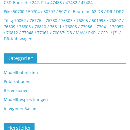
CSD-Baureihe 242: Piko 47483 / 47482 / 47484
Piko 50700 / 50704 / 50707 / 50710: Baureihe 62 DB / DR / DRG
Tillig 70052 / 76776 – 76780 / 76803 / 76805 / 501998 / 76807 /
76809 / 76806 / 76810 / 76811 / 76808 / 77036 – 77041 / 70057
/ 76812 / 77048 / 77061 / 70087: DB / MAV / PKP- / CFR- / JZ- /
DR-Kühlwagen
Kategorien
Modellbahnlisten
Publikationen
Rezensionen
Modellbesprechungen
In eigener Sache
Hersteller