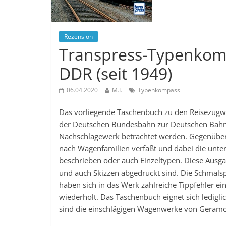
Rezension
Transpress-Typenkom
DDR (seit 1949)
06.04.2020
M.I.
Typenkompass
Das vorliegende Taschenbuch zu den Reisezugwa
der Deutschen Bundesbahn zur Deutschen Bahn 
Nachschlagewerk betrachtet werden. Gegenüber
nach Wagenfamilien verfaßt und dabei die unte
beschrieben oder auch Einzeltypen. Diese Ausga
und auch Skizzen abgedruckt sind. Die Schmals
haben sich in das Werk zahlreiche Tippfehler e
wiederholt. Das Taschenbuch eignet sich ledigli
sind die einschlägigen Wagenwerke von Geramo