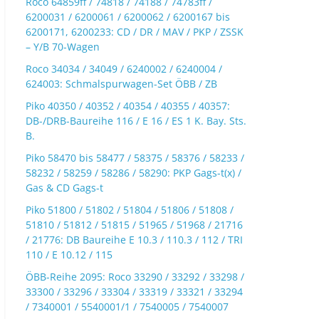
Roco 64859ff / 74818 / 74188 / 74783ff /
6200031 / 6200061 / 6200062 / 6200167 bis
6200171, 6200233: CD / DR / MAV / PKP / ZSSK
– Y/B 70-Wagen
Roco 34034 / 34049 / 6240002 / 6240004 /
624003: Schmalspurwagen-Set ÖBB / ZB
Piko 40350 / 40352 / 40354 / 40355 / 40357:
DB-/DRB-Baureihe 116 / E 16 / ES 1 K. Bay. Sts.
B.
Piko 58470 bis 58477 / 58375 / 58376 / 58233 /
58232 / 58259 / 58286 / 58290: PKP Gags-t(x) /
Gas & CD Gags-t
Piko 51800 / 51802 / 51804 / 51806 / 51808 /
51810 / 51812 / 51815 / 51965 / 51968 / 21716
/ 21776: DB Baureihe E 10.3 / 110.3 / 112 / TRI
110 / E 10.12 / 115
ÖBB-Reihe 2095: Roco 33290 / 33292 / 33298 /
33300 / 33296 / 33304 / 33319 / 33321 / 33294
/ 7340001 / 5540001/1 / 7540005 / 7540007