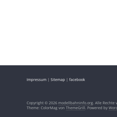
Impressum
|
Sitemap
|
facebook
Copyright © 2026
modellbahninfo.org
. Alle Rechte
Theme: ColorMag von
ThemeGrill
. Powered by
Word