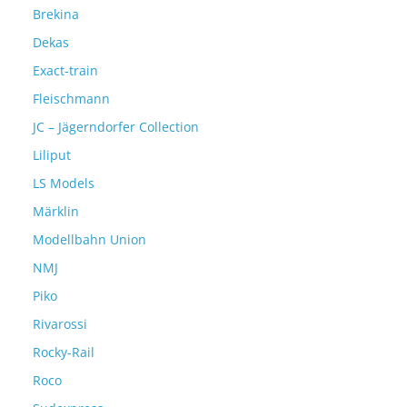
Brekina
Dekas
Exact-train
Fleischmann
JC – Jägerndorfer Collection
Liliput
LS Models
Märklin
Modellbahn Union
NMJ
Piko
Rivarossi
Rocky-Rail
Roco