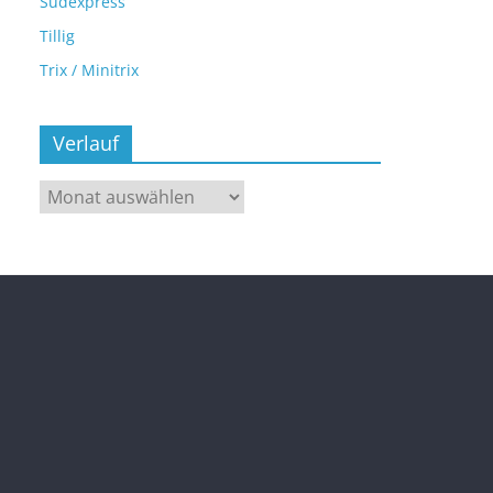
Sudexpress
Tillig
Trix / Minitrix
Verlauf