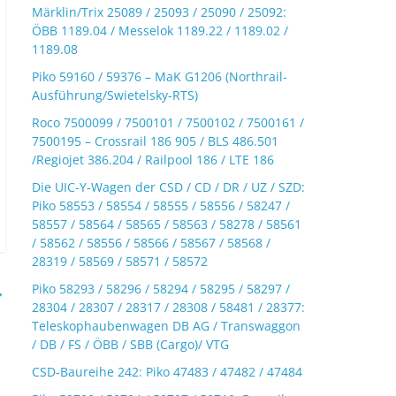
Märklin/Trix 25089 / 25093 / 25090 / 25092:
ÖBB 1189.04 / Messelok 1189.22 / 1189.02 /
1189.08
Piko 59160 / 59376 – MaK G1206 (Northrail-
Ausführung/Swietelsky-RTS)
Roco 7500099 / 7500101 / 7500102 / 7500161 /
7500195 – Crossrail 186 905 / BLS 486.501
/Regiojet 386.204 / Railpool 186 / LTE 186
Die UIC-Y-Wagen der CSD / CD / DR / UZ / SZD:
Piko 58553 / 58554 / 58555 / 58556 / 58247 /
58557 / 58564 / 58565 / 58563 / 58278 / 58561
/ 58562 / 58556 / 58566 / 58567 / 58568 /
28319 / 58569 / 58571 / 58572
→
Piko 58293 / 58296 / 58294 / 58295 / 58297 /
28304 / 28307 / 28317 / 28308 / 58481 / 28377:
Teleskophaubenwagen DB AG / Transwaggon
/ DB / FS / ÖBB / SBB (Cargo)/ VTG
CSD-Baureihe 242: Piko 47483 / 47482 / 47484