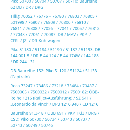
Piko 50700 / 50704 / 50707 / 50710: Baureihe
62 DB / DR / DRG
Tillig 70052 / 76776 – 76780 / 76803 / 76805 /
501998 / 76807 / 76809 / 76806 / 76810 /
76811 / 76808 / 77036 – 77041 / 70057 / 76812
/ 77048 / 77061 / 70087: DB / MAV / PKP- /
CFR- / JZ- / DR-Kühlwagen
Piko 51180 / 51184 / 51190 / 51187 / 51193: DB
144 001-5 / DR E 44 124 / E 44 174W / 144 188
/ DR 244 131
DB-Baureihe 152: Piko 51120 / 51124 / 51133
(Captrain)
Roco 73247 / 73486 / 73218 / 73484 / 70487 /
7500005 / 7500032 / 7500012 / 7500182: ÖBB-
Reihe 1216 (Railjet-Ausführung) / SZ 541 /
„Leonardo da Vinci“ / DPB 1216.940 / CD 1216
Baureihe 91.3-18 / ÖBB 691 / PKP TKi3 / DRG /
CSD: Piko 50730 / 50734 / 50740 / 50737 /
50743 / 50749 / 50746