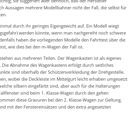
richtig, sie suggeriert aber dennoch, daß der Hersteller
ach Aussagen mehrere Modellbahner nicht der Fall, die selbst für
ten.
nmal durch ihr geringes Eigengewicht auf. Ein Modell wiegt
gsgefahr) werden könnte, wenn man nachgereiht noch schwere
denfalls haben die vorliegenden Modelle den Fahrttest über die
st, wie dies bei den m-Wagen der Fall ist.
estehen aus mehreren Teilen. Der Wagenkasten ist als eigenes
f. Die Abnahme des Wagenkastens erfolgt durch seitliches
unkte sind oberhalb der Schützenverkleidung der Drehgestelle.
en, wobei die Deckleiste im Mittelgurt leicht erhaben umgesetzt
welche silbern eingefärbt sind, aber auch für die Halterungen
 Fallfenster sind beim 1. Klasse-Wagen durch den gelten
 kommen diese Gravuren bei den 2. Klasse-Wagen zur Geltung.
wand mit den Fenstereinsätzen und den extra angesetzten