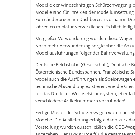
Modelle der windschnittigen Schürzenwagen gibt
Modelle sind für Ihre Zeit der Modellumsetzung n
Formänderungen im Dachbereich vornahm. Die 
Jahren en miniatur verwirklichen. Es blieb ledig
Mit großer Verwunderung wurden diese Wagen
Noch mehr Verwunderung sorgte aber die Ankün
Modellausführungen folgender Bahnverwaltung
Deutsche Reichsbahn (Gesellschaft), Deutsche B
Österreichische Bundesbahnen, Französische S
wobei auch die Ausführungen als Speisewagen e
technische Abwandlung existieren, wie die Gle
für das Dreileiter-Wechselstromsystem, ebenfal
verschiedene Artikelnummern vorzufinden!
Fertige Muster der Schürzenwagen waren bereits 
Modelle. Die Auslieferung erfolgte dann kurz da
Vorstellung wurden ausschließlich die ÖBB-Wage
angegeben. Der UVP wurde für die gesamte Wagen