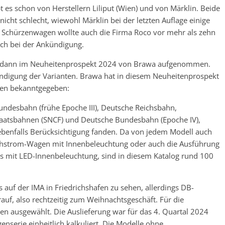
 es schon von Herstellern Liliput (Wien) und von Märklin. Beide
icht schlecht, wiewohl Märklin bei der letzten Auflage einige
Schürzenwagen wollte auch die Firma Roco vor mehr als zehn
lich bei der Ankündigung.
 dann im Neuheitenprospekt 2024 von Brawa aufgenommen.
digung der Varianten. Brawa hat in diesem Neuheitenprospekt
en bekanntgegeben:
undesbahn (frühe Epoche III), Deutsche Reichsbahn,
taatsbahnen (SNCF) und Deutsche Bundesbahn (Epoche IV),
benfalls Berücksichtigung fanden. Da von jedem Modell auch
ichstrom-Wagen mit Innenbeleuchtung oder auch die Ausführung
ls mit LED-Innenbeleuchtung, sind in diesem Katalog rund 100
auf der IMA in Friedrichshafen zu sehen, allerdings DB-
rauf, also rechtzeitig zum Weihnachtsgeschäft. Für die
n ausgewählt. Die Auslieferung war für das 4. Quartal 2024
serie einheitlich kalkuliert. Die Modelle ohne