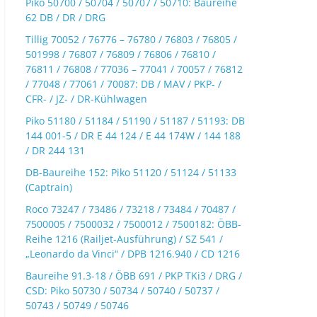
Piko 50700 / 50704 / 50707 / 50710: Baureihe
62 DB / DR / DRG
Tillig 70052 / 76776 – 76780 / 76803 / 76805 /
501998 / 76807 / 76809 / 76806 / 76810 /
76811 / 76808 / 77036 – 77041 / 70057 / 76812
/ 77048 / 77061 / 70087: DB / MAV / PKP- /
CFR- / JZ- / DR-Kühlwagen
Piko 51180 / 51184 / 51190 / 51187 / 51193: DB
144 001-5 / DR E 44 124 / E 44 174W / 144 188
/ DR 244 131
DB-Baureihe 152: Piko 51120 / 51124 / 51133
(Captrain)
Roco 73247 / 73486 / 73218 / 73484 / 70487 /
7500005 / 7500032 / 7500012 / 7500182: ÖBB-
Reihe 1216 (Railjet-Ausführung) / SZ 541 /
„Leonardo da Vinci“ / DPB 1216.940 / CD 1216
Baureihe 91.3-18 / ÖBB 691 / PKP TKi3 / DRG /
CSD: Piko 50730 / 50734 / 50740 / 50737 /
50743 / 50749 / 50746