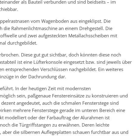
einander als Bauteil verbunden und sind beidseits – im
chiebbar.
oppelrastnasen vom Wagenboden aus eingeklipst. Die
h die Rahmenlichtmaschine an einem Drehgestell. Die
offwelle und zwei aufgesteckten Metallachsscheiben mit
nal durchgebildet.
brochen. Diese gut gut sichtbar, doch könnten diese noch
abteil ist eine Lüfterkonsole eingesetzt bzw. sind jeweils über
n entsprechenden Verschlüssen nachgebildet. Ein weiteres
Einzüge in der Dachrundung dar.
geführt. In der heutigen Zeit mit modernsten
öglich sein, paßgenaue Fenstereinsätze zu konstruieren und
 dezent angedeutet, auch die schmalen Fensterstege sind
irken mehrere Fensterstege gerade im unteren Bereich eine
kt modelliert oder der Farbauftrag der Alurahmen ist
noch die Türgriffstangen zu erwähnen. Deren leichte
er die silbernen Auflegeplatten schauen furchtbar aus und