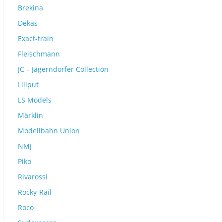
Brekina
Dekas
Exact-train
Fleischmann
JC – Jägerndorfer Collection
Liliput
LS Models
Märklin
Modellbahn Union
NMJ
Piko
Rivarossi
Rocky-Rail
Roco