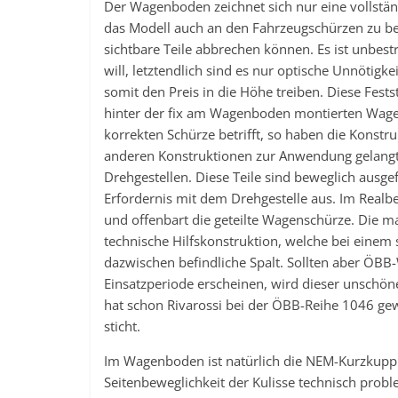
Der Wagenboden zeichnet sich nur eine vollständ
das Modell auch an den Fahrzeugschürzen zu ber
sichtbare Teile abbrechen können. Es ist unbes
will, letztendlich sind es nur optische Unnötig
somit den Preis in die Höhe treiben. Diese Fests
hinter der fix am Wagenboden montierten Wagen
korrekten Schürze betrifft, so haben die Konstr
anderen Konstruktionen zur Anwendung gelangt. 
Drehgestellen. Diese Teile sind beweglich ausg
Erfordernis mit dem Drehgestelle aus. Im Realbe
und offenbart die geteilte Wagenschürze. Die m
technische Hilfskonstruktion, welche bei einem 
dazwischen befindliche Spalt. Sollten aber Ö
Einsatzperiode erscheinen, wird dieser unschöne
hat schon Rivarossi bei der ÖBB-Reihe 1046 g
sticht.
Im Wagenboden ist natürlich die NEM-Kurzkuppl
Seitenbeweglichkeit der Kulisse technisch probl