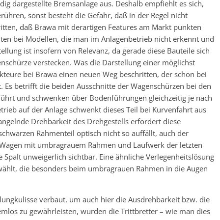
ig dargestellte Bremsanlage aus. Deshalb empfiehlt es sich,
ühren, sonst besteht die Gefahr, daß in der Regel nicht
tritten, daß Brawa mit derartigen Features am Markt punkten
keiten bei Modellen, die man im Anlagenbetrieb nicht erkennt und
tellung ist insofern von Relevanz, da gerade diese Bauteile sich
schürze verstecken. Was die Darstellung einer möglichst
ukteure bei Brawa einen neuen Weg beschritten, der schon bei
Es betrifft die beiden Ausschnitte der Wagenschürzen bei den
eführt und schwenken über Bodenführungen gleichzeitig je nach
trieb auf der Anlage schwenkt dieses Teil bei Kurvenfahrt aus
angelnde Drehbarkeit des Drehgestells erfordert diese
schwarzen Rahmenteil optisch nicht so auffällt, auch der
BB-Wagen mit umbragrauem Rahmen und Laufwerk der letzten
 Spalt unweigerlich sichtbar. Eine ähnliche Verlegenheitslösung
ewählt, die besonders beim umbragrauen Rahmen in die Augen
ungkulisse verbaut, um auch hier die Ausdrehbarkeit bzw. die
emlos zu gewährleisten, wurden die Trittbretter – wie man dies