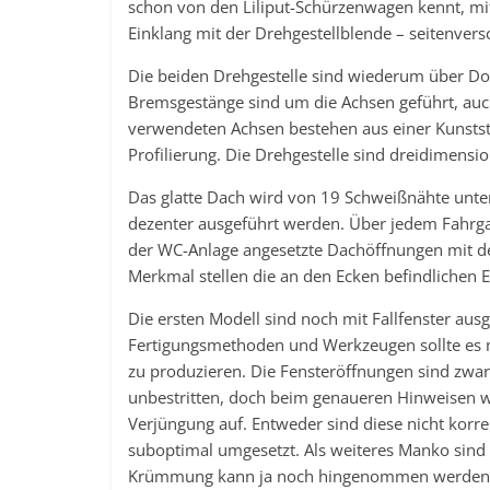
schon von den Liliput-Schürzenwagen kennt, mit
Einklang mit der Drehgestellblende – seitenvers
Die beiden Drehgestelle sind wiederum über D
Bremsgestänge sind um die Achsen geführt, auc
verwendeten Achsen bestehen aus einer Kunstst
Profilierung. Die Drehgestelle sind dreidimensio
Das glatte Dach wird von 19 Schweißnähte unter
dezenter ausgeführt werden. Über jedem Fahrgast
der WC-Anlage angesetzte Dachöffnungen mit de
Merkmal stellen die an den Ecken befindlichen 
Die ersten Modell sind noch mit Fallfenster aus
Fertigungsmethoden und Werkzeugen sollte es m
zu produzieren. Die Fensteröffnungen sind zwar
unbestritten, doch beim genaueren Hinweisen w
Verjüngung auf. Entweder sind diese nicht korre
suboptimal umgesetzt. Als weiteres Manko sind 
Krümmung kann ja noch hingenommen werden, ab