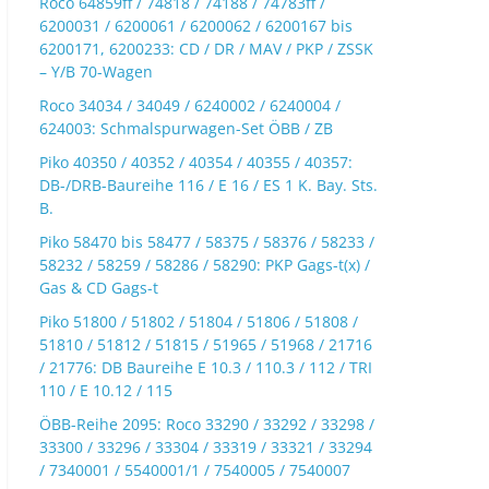
Roco 64859ff / 74818 / 74188 / 74783ff /
6200031 / 6200061 / 6200062 / 6200167 bis
6200171, 6200233: CD / DR / MAV / PKP / ZSSK
– Y/B 70-Wagen
Roco 34034 / 34049 / 6240002 / 6240004 /
624003: Schmalspurwagen-Set ÖBB / ZB
Piko 40350 / 40352 / 40354 / 40355 / 40357:
DB-/DRB-Baureihe 116 / E 16 / ES 1 K. Bay. Sts.
B.
Piko 58470 bis 58477 / 58375 / 58376 / 58233 /
58232 / 58259 / 58286 / 58290: PKP Gags-t(x) /
Gas & CD Gags-t
Piko 51800 / 51802 / 51804 / 51806 / 51808 /
51810 / 51812 / 51815 / 51965 / 51968 / 21716
/ 21776: DB Baureihe E 10.3 / 110.3 / 112 / TRI
110 / E 10.12 / 115
ÖBB-Reihe 2095: Roco 33290 / 33292 / 33298 /
33300 / 33296 / 33304 / 33319 / 33321 / 33294
/ 7340001 / 5540001/1 / 7540005 / 7540007