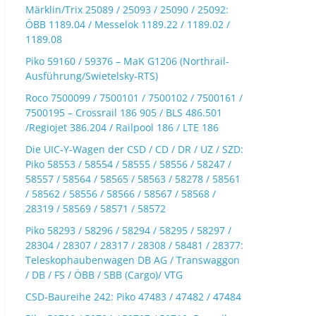
Märklin/Trix 25089 / 25093 / 25090 / 25092:
ÖBB 1189.04 / Messelok 1189.22 / 1189.02 /
1189.08
Piko 59160 / 59376 – MaK G1206 (Northrail-
Ausführung/Swietelsky-RTS)
Roco 7500099 / 7500101 / 7500102 / 7500161 /
7500195 – Crossrail 186 905 / BLS 486.501
/Regiojet 386.204 / Railpool 186 / LTE 186
Die UIC-Y-Wagen der CSD / CD / DR / UZ / SZD:
Piko 58553 / 58554 / 58555 / 58556 / 58247 /
58557 / 58564 / 58565 / 58563 / 58278 / 58561
/ 58562 / 58556 / 58566 / 58567 / 58568 /
28319 / 58569 / 58571 / 58572
Piko 58293 / 58296 / 58294 / 58295 / 58297 /
28304 / 28307 / 28317 / 28308 / 58481 / 28377:
Teleskophaubenwagen DB AG / Transwaggon
/ DB / FS / ÖBB / SBB (Cargo)/ VTG
CSD-Baureihe 242: Piko 47483 / 47482 / 47484