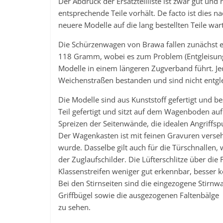
Der Abdruck der Ersatzteilliste ist zwar gut und 
entsprechende Teile vorhält. De facto ist dies n
neuere Modelle auf die lang bestellten Teile war
Die Schürzenwagen von Brawa fallen zunächst ei
118 Gramm, wobei es zum Problem (Entgleisun
Modelle in einem längeren Zugverband führt. Je
Weichenstraßen bestanden und sind nicht entglei
Die Modelle sind aus Kunststoff gefertigt und b
Teil gefertigt und sitzt auf dem Wagenboden au
Spreizen der Seitenwände, die idealen Angriffsp
Der Wagenkasten ist mit feinen Gravuren verseh
wurde. Dasselbe gilt auch für die Türschnallen, 
der Zuglaufschilder. Die Lüfterschlitze über die
Klassenstreifen weniger gut erkennbar, besser
Bei den Stirnseiten sind die eingezogene Stirn
Griffbügel sowie die ausgezogenen Faltenbälge
zu sehen.