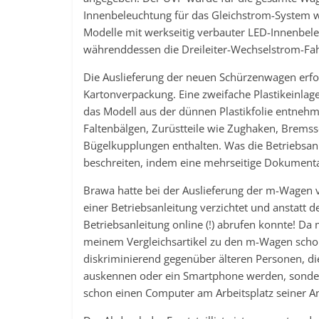
Innenbeleuchtung für das Gleichstrom-System w
Modelle mit werkseitig verbauter LED-Innenbe
währenddessen die Dreileiter-Wechselstrom-Fa
Die Auslieferung der neuen Schürzenwagen erfo
Kartonverpackung. Eine zweifache Plastikeinla
das Modell aus der dünnen Plastikfolie entnehm
Faltenbälgen, Zurüstteile wie Zughaken, Bremssc
Bügelkupplungen enthalten. Was die Betriebsanl
beschreiten, indem eine mehrseitige Dokumentat
Brawa hatte bei der Auslieferung der m-Wagen v
einer Betriebsanleitung verzichtet und anstatt 
Betriebsanleitung online (!) abrufen konnte! Da
meinem Vergleichsartikel zu den m-Wagen schon z
diskriminierend gegenüber älteren Personen, d
auskennen oder ein Smartphone werden, sondern
schon einen Computer am Arbeitsplatz seiner A