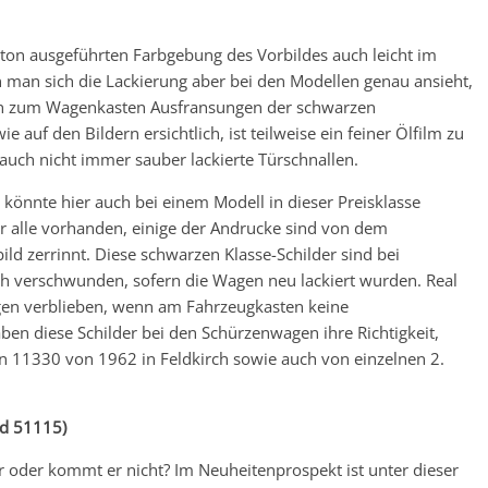
oton ausgeführten Farbgebung des Vorbildes auch leicht im
an sich die Lackierung aber bei den Modellen genau ansieht,
n zum Wagenkasten Ausfransungen der schwarzen
 auf den Bildern ersichtlich, ist teilweise ein feiner Ölfilm zu
uch nicht immer sauber lackierte Türschnallen.
könnte hier auch bei einem Modell in dieser Preisklasse
ar alle vorhanden, einige der Andrucke sind von dem
bild zerrinnt. Diese schwarzen Klasse-Schilder sind bei
ch verschwunden, sofern die Wagen neu lackiert wurden. Real
agen verblieben, wenn am Fahrzeugkasten keine
en diese Schilder bei den Schürzenwagen ihre Richtigkeit,
en 11330 von 1962 in Feldkirch sowie auch von einzelnen 2.
d 51115)
 er oder kommt er nicht? Im Neuheitenprospekt ist unter dieser