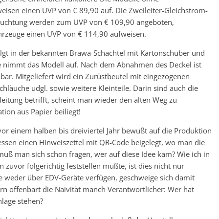
eisen einen UVP von € 89,90 auf. Die Zweileiter-Gleichstrom-
leuchtung werden zum UVP von € 109,90 angeboten,
hrzeuge einen UVP von € 114,90 aufweisen.
lgt in der bekannten Brawa-Schachtel mit Kartonschuber und
ge nimmt das Modell auf. Nach dem Abnahmen des Deckel ist
bar. Mitgeliefert wird ein Zurüstbeutel mit eingezogenen
hläuche udgl. sowie weitere Kleinteile. Darin sind auch die
eitung betrifft, scheint man wieder den alten Weg zu
ion aus Papier beiliegt!
or einem halben bis dreiviertel Jahr bewußt auf die Produktion
dessen einen Hinweiszettel mit QR-Code beigelegt, wo man die
 muß man sich schon fragen, wer auf diese Idee kam? Wie ich in
uvor folgerichtig feststellen mußte, ist dies nicht nur
ie weder über EDV-Geräte verfügen, geschweige sich damit
 offenbart die Naivität manch Verantwortlicher: Wer hat
nlage stehen?