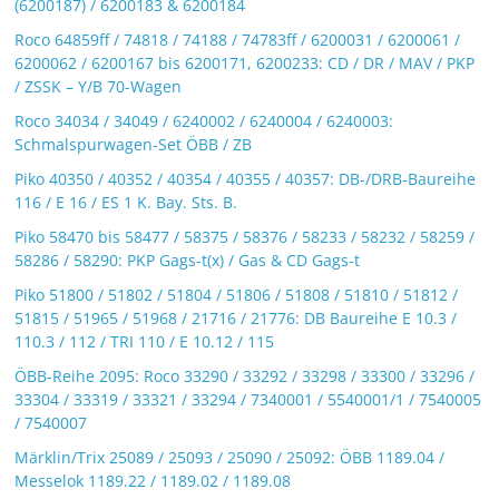
(6200187) / 6200183 & 6200184
Roco 64859ff / 74818 / 74188 / 74783ff / 6200031 / 6200061 /
6200062 / 6200167 bis 6200171, 6200233: CD / DR / MAV / PKP
/ ZSSK – Y/B 70-Wagen
Roco 34034 / 34049 / 6240002 / 6240004 / 6240003:
Schmalspurwagen-Set ÖBB / ZB
Piko 40350 / 40352 / 40354 / 40355 / 40357: DB-/DRB-Baureihe
116 / E 16 / ES 1 K. Bay. Sts. B.
Piko 58470 bis 58477 / 58375 / 58376 / 58233 / 58232 / 58259 /
58286 / 58290: PKP Gags-t(x) / Gas & CD Gags-t
Piko 51800 / 51802 / 51804 / 51806 / 51808 / 51810 / 51812 /
51815 / 51965 / 51968 / 21716 / 21776: DB Baureihe E 10.3 /
110.3 / 112 / TRI 110 / E 10.12 / 115
ÖBB-Reihe 2095: Roco 33290 / 33292 / 33298 / 33300 / 33296 /
33304 / 33319 / 33321 / 33294 / 7340001 / 5540001/1 / 7540005
/ 7540007
Märklin/Trix 25089 / 25093 / 25090 / 25092: ÖBB 1189.04 /
Messelok 1189.22 / 1189.02 / 1189.08