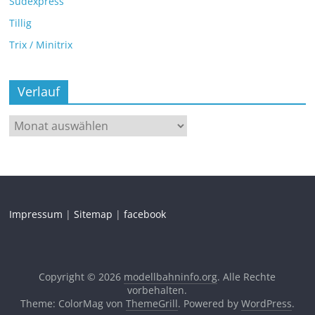
Sudexpress
Tillig
Trix / Minitrix
Verlauf
Impressum
|
Sitemap
|
facebook
Copyright © 2026
modellbahninfo.org
. Alle Rechte
vorbehalten.
Theme: ColorMag von
ThemeGrill
. Powered by
WordPress
.