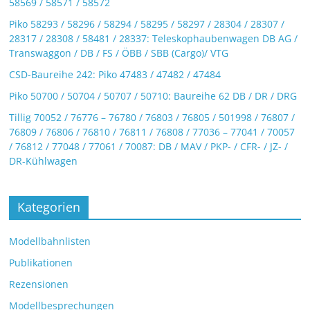
58569 / 58571 / 58572
Piko 58293 / 58296 / 58294 / 58295 / 58297 / 28304 / 28307 /
28317 / 28308 / 58481 / 28337: Teleskophaubenwagen DB AG /
Transwaggon / DB / FS / ÖBB / SBB (Cargo)/ VTG
CSD-Baureihe 242: Piko 47483 / 47482 / 47484
Piko 50700 / 50704 / 50707 / 50710: Baureihe 62 DB / DR / DRG
Tillig 70052 / 76776 – 76780 / 76803 / 76805 / 501998 / 76807 /
76809 / 76806 / 76810 / 76811 / 76808 / 77036 – 77041 / 70057
/ 76812 / 77048 / 77061 / 70087: DB / MAV / PKP- / CFR- / JZ- /
DR-Kühlwagen
Kategorien
Modellbahnlisten
Publikationen
Rezensionen
Modellbesprechungen