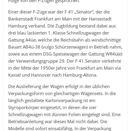
Folge von den F-Zügen gesprochen.
Einer dieser F-Züge war der F 41 „Senator“, der die
Bankenstadt Frankfurt am Main mit der Hansestadt
Hamburg verband. Die Zugbildung bestand dabei aus
drei blau lackierten 1. Klasse Schnellzugwagen der
Gattung A4üe, welche die Reichsbahn als windschnittige
Bauart AB4ü-38 (vulgo Schürzenwagen) in Betrieb nahm,
sowie aus einem DSG-Speisewagen der Gattung WR4ü(e)
der Verwendungsgruppe 29. Der F 41 Senator verkehrte
in der Mitte der 1950er Jahre von Frankfurt am Main via
Kassel und Hannover nach Hamburg-Altona.
Die Auslieferung der Wagen erfolgt in der üblichen
Verpackungsform von gleichartigen Wagensets. In die
länglich gestaltete Kartonverpackung ist ein
Styroporkörper eingesetzt, in denen die vier
Schnellzugwagen mit dünnen Folien eingelegt sind. Eine
Betriebsanleitung war dieses Mal nicht dabei. Die
Modelle sind sofort einsatzfähig. In der Verpackung