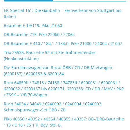
EK-Special 161: Die Gäubahn – Fernverkehr von Stuttgart bis
Italien
Baureihe E 19/119: Piko 21060
DB-Baureihe 215: Piko 22060 / 22064
DB-Baureihe E 410 / 184.1 / 184.0: Piko 21000 / 21004 / 21007
Trix 25535: Baureihe 52 mit Steifrahmentender
(Neukonstruktion)
Die Eurofimawagen von Roco: ÖBB / CD / DB-Mietwagen
(6200187) / 6200183 & 6200184
Roco 64859ff / 74818 / 74188 / 74783ff / 6200031 / 6200061 /
6200062 / 6200167 bis 6200171, 6200233: CD / DR / MAV / PKP
/ ZSSK – Y/B 70-Wagen
Roco 34034 / 34049 / 6240002 / 6240004 / 6240003:
Schmalspurwagen-Set ÖBB / ZB
Piko 40350 / 40352 / 40354 / 40355 / 40357: DB-/DRB-Baureihe
116 / E 16 / ES 1 K. Bay. Sts. B.