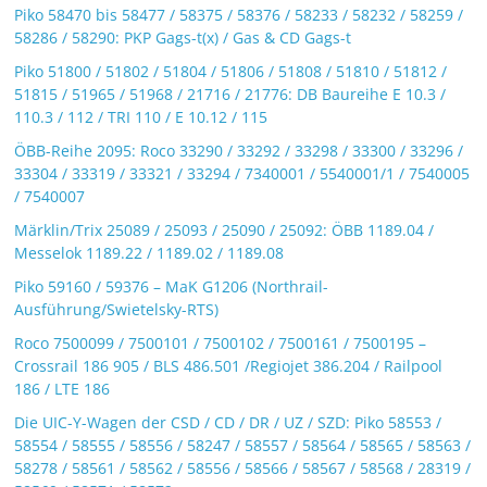
Piko 58470 bis 58477 / 58375 / 58376 / 58233 / 58232 / 58259 /
58286 / 58290: PKP Gags-t(x) / Gas & CD Gags-t
Piko 51800 / 51802 / 51804 / 51806 / 51808 / 51810 / 51812 /
51815 / 51965 / 51968 / 21716 / 21776: DB Baureihe E 10.3 /
110.3 / 112 / TRI 110 / E 10.12 / 115
ÖBB-Reihe 2095: Roco 33290 / 33292 / 33298 / 33300 / 33296 /
33304 / 33319 / 33321 / 33294 / 7340001 / 5540001/1 / 7540005
/ 7540007
Märklin/Trix 25089 / 25093 / 25090 / 25092: ÖBB 1189.04 /
Messelok 1189.22 / 1189.02 / 1189.08
Piko 59160 / 59376 – MaK G1206 (Northrail-
Ausführung/Swietelsky-RTS)
Roco 7500099 / 7500101 / 7500102 / 7500161 / 7500195 –
Crossrail 186 905 / BLS 486.501 /Regiojet 386.204 / Railpool
186 / LTE 186
Die UIC-Y-Wagen der CSD / CD / DR / UZ / SZD: Piko 58553 /
58554 / 58555 / 58556 / 58247 / 58557 / 58564 / 58565 / 58563 /
58278 / 58561 / 58562 / 58556 / 58566 / 58567 / 58568 / 28319 /