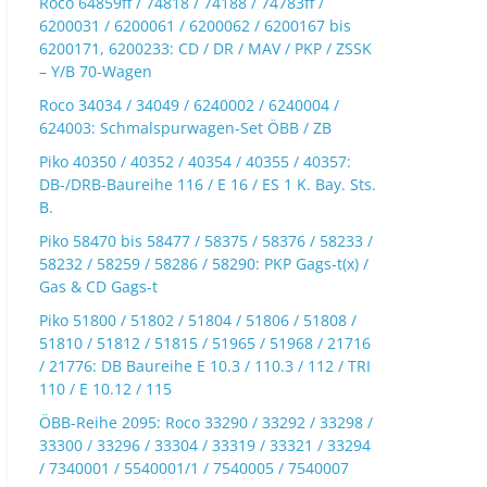
Roco 64859ff / 74818 / 74188 / 74783ff /
6200031 / 6200061 / 6200062 / 6200167 bis
6200171, 6200233: CD / DR / MAV / PKP / ZSSK
– Y/B 70-Wagen
Roco 34034 / 34049 / 6240002 / 6240004 /
624003: Schmalspurwagen-Set ÖBB / ZB
Piko 40350 / 40352 / 40354 / 40355 / 40357:
DB-/DRB-Baureihe 116 / E 16 / ES 1 K. Bay. Sts.
B.
Piko 58470 bis 58477 / 58375 / 58376 / 58233 /
58232 / 58259 / 58286 / 58290: PKP Gags-t(x) /
Gas & CD Gags-t
Piko 51800 / 51802 / 51804 / 51806 / 51808 /
51810 / 51812 / 51815 / 51965 / 51968 / 21716
/ 21776: DB Baureihe E 10.3 / 110.3 / 112 / TRI
110 / E 10.12 / 115
ÖBB-Reihe 2095: Roco 33290 / 33292 / 33298 /
33300 / 33296 / 33304 / 33319 / 33321 / 33294
/ 7340001 / 5540001/1 / 7540005 / 7540007