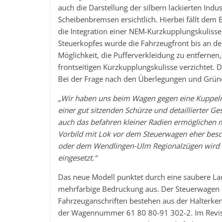
auch die Darstellung der silbern lackierten Indu
Scheibenbremsen ersichtlich. Hierbei fällt dem 
die Integration einer NEM-Kurzkupplungskulisse
Steuerkopfes wurde die Fahrzeugfront bis an de
Möglichkeit, die Pufferverkleidung zu entfern
frontseitigen Kurzkupplungskulisse verzichtet. D
Bei der Frage nach den Überlegungen und Gründ
„Wir haben uns beim Wagen gegen eine Kuppelmö
einer gut sitzenden Schürze und detaillierter G
auch das befahren kleiner Radien ermöglichen m
Vorbild mit Lok vor dem Steuerwagen eher bes
oder dem Wendlingen-Ulm Regionalzügen wird e
eingesetzt.“
Das neue Modell punktet durch eine saubere Lac
mehrfarbige Bedruckung aus. Der Steuerwagen is
Fahrzeuganschriften bestehen aus der Halter
der Wagennummer 61 80 80-91 302-2. Im Revisi