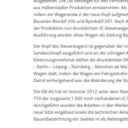
ausgeweitet. Die DB benötigte für den Fernve
aus Halberstädter Produktion entstammten. Al
indem am Wagenende 2 der neue Kopf aufgeset
Bauarten Bimdzf 296 und Bpmbdzf 297. Nach Ab
der Produktion von druckdichten IC-Steuerwag
Ausführung werden diese Wagen als Gattung Bp
Der Kopf des Steuerwagens ist gegenüber der nic
Sandwichkopf ausgeführt und an der schrägen 
Erkennungsmerkmal stellen die druckdichten S
– Berlin – Leipzig – Nürnberg – München ab Ma
Wagen statt, indem die Wagen ein Fahrgastinfor
Damit einhergehend war die Abänderung der B
Die DB AG hat im Sommer 2012 unter dem Nam
770 der insgesamt 1.500 noch vorhandenen IC-
durchgeführt wurden die Arbeiten in den Werke
neue Sitze eingebaut sowie die technischen Anl
Bauartbezeichnung ein zweites m als Nebengat