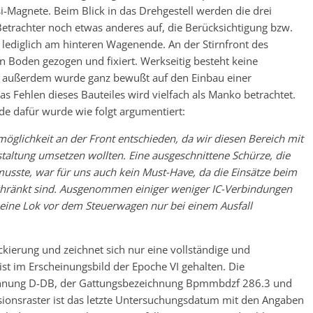
si-Magnete. Beim Blick in das Drehgestell werden die drei
Betrachter noch etwas anderes auf, die Berücksichtigung bzw.
 lediglich am hinteren Wagenende. An der Stirnfront des
n Boden gezogen und fixiert. Werkseitig besteht keine
en, außerdem wurde ganz bewußt auf den Einbau einer
as Fehlen dieses Bauteiles wird vielfach als Manko betrachtet.
e dafür wurde wie folgt argumentiert:
glichkeit an der Front entschieden, da wir diesen Bereich mit
estaltung umsetzen wollten. Eine ausgeschnittene Schürze, die
usste, war für uns auch kein Must-Have, da die Einsätze beim
chränkt sind. Ausgenommen einiger weniger IC-Verbindungen
ine Lok vor dem Steuerwagen nur bei einem Ausfall
kierung und zeichnet sich nur eine vollständige und
t im Erscheinungsbild der Epoche VI gehalten. Die
kennung D-DB, der Gattungsbezeichnung Bpmmbdzf 286.3 und
onsraster ist das letzte Untersuchungsdatum mit den Angaben