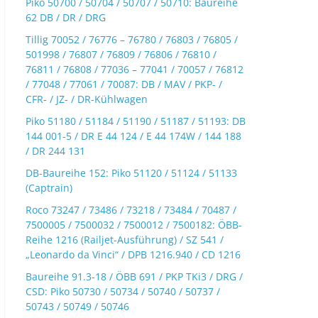
Piko 50700 / 50704 / 50707 / 50710: Baureihe
62 DB / DR / DRG
Tillig 70052 / 76776 – 76780 / 76803 / 76805 /
501998 / 76807 / 76809 / 76806 / 76810 /
76811 / 76808 / 77036 – 77041 / 70057 / 76812
/ 77048 / 77061 / 70087: DB / MAV / PKP- /
CFR- / JZ- / DR-Kühlwagen
Piko 51180 / 51184 / 51190 / 51187 / 51193: DB
144 001-5 / DR E 44 124 / E 44 174W / 144 188
/ DR 244 131
DB-Baureihe 152: Piko 51120 / 51124 / 51133
(Captrain)
Roco 73247 / 73486 / 73218 / 73484 / 70487 /
7500005 / 7500032 / 7500012 / 7500182: ÖBB-
Reihe 1216 (Railjet-Ausführung) / SZ 541 /
„Leonardo da Vinci“ / DPB 1216.940 / CD 1216
Baureihe 91.3-18 / ÖBB 691 / PKP TKi3 / DRG /
CSD: Piko 50730 / 50734 / 50740 / 50737 /
50743 / 50749 / 50746