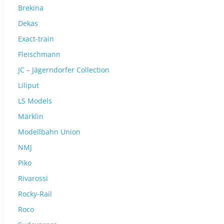
Brekina
Dekas
Exact-train
Fleischmann
JC – Jägerndorfer Collection
Liliput
LS Models
Märklin
Modellbahn Union
NMJ
Piko
Rivarossi
Rocky-Rail
Roco