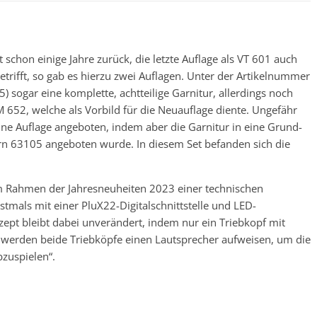
schon einige Jahre zurück, die letzte Auflage als VT 601 auch
etrifft, so gab es hierzu zwei Auflagen. Unter der Artikelnummer
sogar eine komplette, achtteilige Garnitur, allerdings noch
M 652, welche als Vorbild für die Neuauflage diente. Ungefähr
ine Auflage angeboten, indem aber die Garnitur in eine Grund-
 63105 angeboten wurde. In diesem Set befanden sich die
m Rahmen der Jahresneuheiten 2023 einer technischen
tmals mit einer PluX22-Digitalschnittstelle und LED-
zept bleibt dabei unverändert, indem nur ein Triebkopf mit
gs werden beide Triebköpfe einen Lautsprecher aufweisen, um die
zuspielen“.