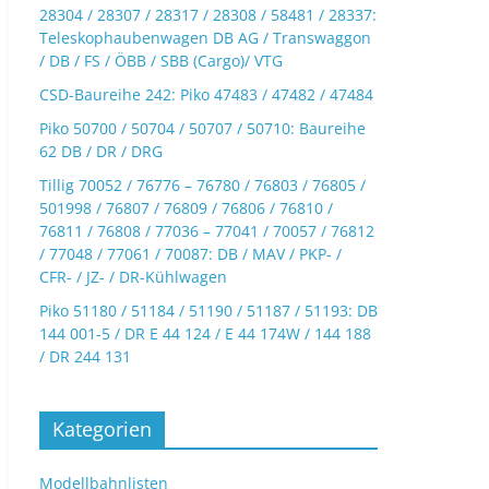
28304 / 28307 / 28317 / 28308 / 58481 / 28337:
Teleskophaubenwagen DB AG / Transwaggon
/ DB / FS / ÖBB / SBB (Cargo)/ VTG
CSD-Baureihe 242: Piko 47483 / 47482 / 47484
Piko 50700 / 50704 / 50707 / 50710: Baureihe
62 DB / DR / DRG
Tillig 70052 / 76776 – 76780 / 76803 / 76805 /
501998 / 76807 / 76809 / 76806 / 76810 /
76811 / 76808 / 77036 – 77041 / 70057 / 76812
/ 77048 / 77061 / 70087: DB / MAV / PKP- /
CFR- / JZ- / DR-Kühlwagen
Piko 51180 / 51184 / 51190 / 51187 / 51193: DB
144 001-5 / DR E 44 124 / E 44 174W / 144 188
/ DR 244 131
Kategorien
Modellbahnlisten