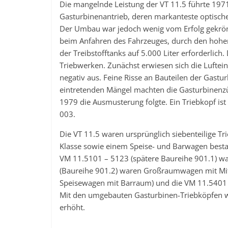
Die mangelnde Leistung der VT 11.5 führte 197
Gasturbinenantrieb, deren markanteste optisch
Der Umbau war jedoch wenig vom Erfolg gekrönt
beim Anfahren des Fahrzeuges, durch den hohe
der Treibstofftanks auf 5.000 Liter erforderlic
Triebwerken. Zunächst erwiesen sich die Luftein
negativ aus. Feine Risse an Bauteilen der Gastu
eintretenden Mängel machten die Gasturbinenzü
1979 die Ausmusterung folgte. Ein Triebkopf i
003.
Die VT 11.5 waren ursprünglich siebenteilige T
Klasse sowie einem Speise- und Barwagen besta
VM 11.5101 – 5123 (spätere Baureihe 901.1) wa
(Baureihe 901.2) waren Großraumwagen mit Mit
Speisewagen mit Barraum) und die VM 11.5401
Mit den umgebauten Gasturbinen-Triebköpfen 
erhöht.