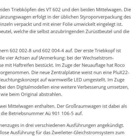
eiden Triebköpfen des VT 602 und den beiden Mittelwagen. Die
gänzungswagen erfolgt in der üblichen Styroporverpackung des
inzeln verpackt und mit einer Folie umwickelt eingelegt ist.
utel, welche die selbst anzubringenden Zurüstbeutel und die
ern 602 002-8 und 602 004-4 auf. Der erste Triebkopf ist
alle vier Achsen auf (Anmerkung: bei der Wechselstrom-
hse mit Haftreifen bestückt. Im Zuge der Neuauflage hat Roco
vorgenommen. Die neue Zentralplatine weist nun eine PluX22-
Beleuchtungskonzept auf warmweiße LED umgestellt. Im Zuge
 bei den Digitalmodellen eine weitere Verbesserung umsetzen,
wie beim Original abstrahlen.
ei Mittelwagen enthalten. Der Großraumwagen ist dabei als
t die Betriebsnummer Aü 901 106-5 auf.
inenzuges in drei verschiedenen Ausführungen angekündigt.
lose Ausführung für das Zweileiter-Gleichstromsystem zum