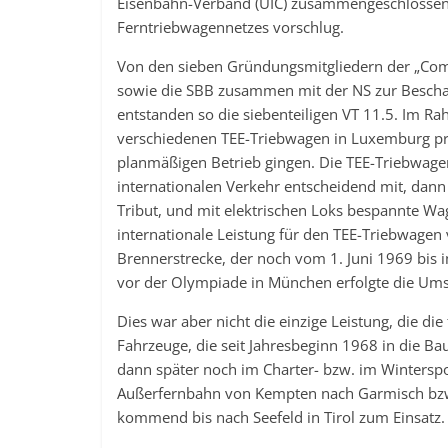
Eisenbahn-Verband (UIC) zusammengeschlossen
Ferntriebwagennetzes vorschlug.
Von den sieben Gründungsmitgliedern der „Comm
sowie die SBB zusammen mit der NS zur Bescha
entstanden so die siebenteiligen VT 11.5. Im R
verschiedenen TEE-Triebwagen in Luxemburg pr
planmäßigen Betrieb gingen. Die TEE-Triebwagen
internationalen Verkehr entscheidend mit, dann f
Tribut, und mit elektrischen Loks bespannte Wa
internationale Leistung für den TEE-Triebwage
Brennerstrecke, der noch vom 1. Juni 1969 bis 
vor der Olympiade in München erfolgte die Ums
Dies war aber nicht die einzige Leistung, die d
Fahrzeuge, die seit Jahresbeginn 1968 in die 
dann später noch im Charter- bzw. im Wintersport
Außerfernbahn von Kempten nach Garmisch bzw
kommend bis nach Seefeld in Tirol zum Einsatz.