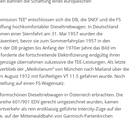
en Bahnen die Schaffung eines europäischen
ission TEE“ entschlossen sich die DB, die SNCF und die FS
ffung hochkomfortabler Dieseltriebwagen. In Deutschland
ahmen einer Sternfahrt am 31. Mai 1957 wurden die
äsentiert, bevor sie zum Sommerfahrplan 1957 in den
 der DB prägten bis Anfang der 1970er Jahre das Bild im
orderte die fortschreitende Elektrifizierung endgültig ihren
genzüge übernahmen sukzessive die TEE-Leistungen. Als letzte
n verblieb der „Mediolanum“ von München nach Mailand über die
im August 1972 mit fünfteiligen VT 11.5 gefahren wurde. Noch
tellung auf einen FS-Wagensatz.
ie formschönen Dieseltriebwagen in Österreich erbrachten. Die
Baureihe 601/901 EDV-gerecht umgezeichnet wurden, kamen
verkehr als rein erstklassig geführte Intercity-Züge auf der
. auf der Mittenwaldbahn von Garmisch-Partenkirchen