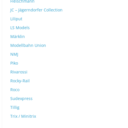
Fleischmann
JC – Jägerndorfer Collection
Liliput
LS Models
Märklin
Modellbahn Union
NMJ
Piko
Rivarossi
Rocky-Rail
Roco
Sudexpress
Tillig
Trix / Minitrix