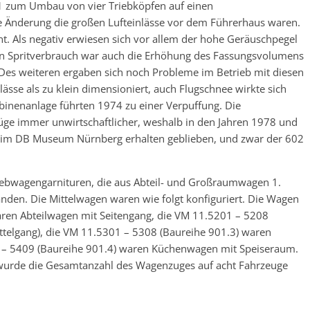
1 zum Umbau von vier Triebköpfen auf einen
e Änderung die großen Lufteinlässe vor dem Führerhaus waren.
. Als negativ erwiesen sich vor allem der hohe Geräuschpegel
n Spritverbrauch war auch die Erhöhung des Fassungsvolumens
h. Des weiteren ergaben sich noch Probleme im Betrieb mit diesen
lässe als zu klein dimensioniert, auch Flugschnee wirkte sich
rbinenanlage führten 1974 zu einer Verpuffung. Die
ge immer unwirtschaftlicher, weshalb in den Jahren 1978 und
st im DB Museum Nürnberg erhalten geblieben, und zwar der 602
riebwagengarnituren, die aus Abteil- und Großraumwagen 1.
nden. Die Mittelwagen waren wie folgt konfiguriert. Die Wagen
ren Abteilwagen mit Seitengang, die VM 11.5201 – 5208
telgang), die VM 11.5301 – 5308 (Baureihe 901.3) waren
 – 5409 (Baureihe 901.4) waren Küchenwagen mit Speiseraum.
wurde die Gesamtanzahl des Wagenzuges auf acht Fahrzeuge