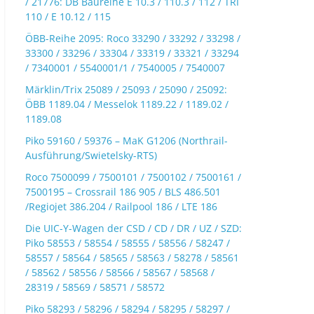
/ 21776: DB Baureihe E 10.3 / 110.3 / 112 / TRI
110 / E 10.12 / 115
ÖBB-Reihe 2095: Roco 33290 / 33292 / 33298 /
33300 / 33296 / 33304 / 33319 / 33321 / 33294
/ 7340001 / 5540001/1 / 7540005 / 7540007
Märklin/Trix 25089 / 25093 / 25090 / 25092:
ÖBB 1189.04 / Messelok 1189.22 / 1189.02 /
1189.08
Piko 59160 / 59376 – MaK G1206 (Northrail-
Ausführung/Swietelsky-RTS)
Roco 7500099 / 7500101 / 7500102 / 7500161 /
7500195 – Crossrail 186 905 / BLS 486.501
/Regiojet 386.204 / Railpool 186 / LTE 186
Die UIC-Y-Wagen der CSD / CD / DR / UZ / SZD:
Piko 58553 / 58554 / 58555 / 58556 / 58247 /
58557 / 58564 / 58565 / 58563 / 58278 / 58561
/ 58562 / 58556 / 58566 / 58567 / 58568 /
28319 / 58569 / 58571 / 58572
Piko 58293 / 58296 / 58294 / 58295 / 58297 /