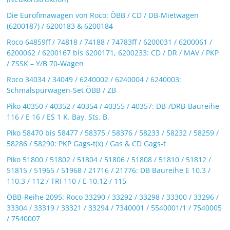
Die Eurofimawagen von Roco: ÖBB / CD / DB-Mietwagen
(6200187) / 6200183 & 6200184
Roco 64859ff / 74818 / 74188 / 74783ff / 6200031 / 6200061 /
6200062 / 6200167 bis 6200171, 6200233: CD / DR / MAV / PKP
/ ZSSK – Y/B 70-Wagen
Roco 34034 / 34049 / 6240002 / 6240004 / 6240003:
Schmalspurwagen-Set ÖBB / ZB
Piko 40350 / 40352 / 40354 / 40355 / 40357: DB-/DRB-Baureihe
116 / E 16 / ES 1 K. Bay. Sts. B.
Piko 58470 bis 58477 / 58375 / 58376 / 58233 / 58232 / 58259 /
58286 / 58290: PKP Gags-t(x) / Gas & CD Gags-t
Piko 51800 / 51802 / 51804 / 51806 / 51808 / 51810 / 51812 /
51815 / 51965 / 51968 / 21716 / 21776: DB Baureihe E 10.3 /
110.3 / 112 / TRI 110 / E 10.12 / 115
ÖBB-Reihe 2095: Roco 33290 / 33292 / 33298 / 33300 / 33296 /
33304 / 33319 / 33321 / 33294 / 7340001 / 5540001/1 / 7540005
/ 7540007