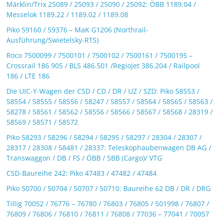
Märklin/Trix 25089 / 25093 / 25090 / 25092: ÖBB 1189.04 /
Messelok 1189.22 / 1189.02 / 1189.08
Piko 59160 / 59376 – MaK G1206 (Northrail-
Ausführung/Swietelsky-RTS)
Roco 7500099 / 7500101 / 7500102 / 7500161 / 7500195 –
Crossrail 186 905 / BLS 486.501 /Regiojet 386.204 / Railpool
186 / LTE 186
Die UIC-Y-Wagen der CSD / CD / DR / UZ / SZD: Piko 58553 /
58554 / 58555 / 58556 / 58247 / 58557 / 58564 / 58565 / 58563 /
58278 / 58561 / 58562 / 58556 / 58566 / 58567 / 58568 / 28319 /
58569 / 58571 / 58572
Piko 58293 / 58296 / 58294 / 58295 / 58297 / 28304 / 28307 /
28317 / 28308 / 58481 / 28337: Teleskophaubenwagen DB AG /
Transwaggon / DB / FS / ÖBB / SBB (Cargo)/ VTG
CSD-Baureihe 242: Piko 47483 / 47482 / 47484
Piko 50700 / 50704 / 50707 / 50710: Baureihe 62 DB / DR / DRG
Tillig 70052 / 76776 – 76780 / 76803 / 76805 / 501998 / 76807 /
76809 / 76806 / 76810 / 76811 / 76808 / 77036 – 77041 / 70057