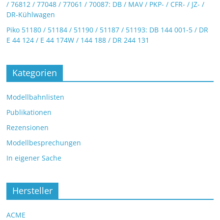
/ 76812 / 77048 / 77061 / 70087: DB / MAV / PKP- / CFR- / JZ- /
DR-Kühlwagen
Piko 51180 / 51184 / 51190 / 51187 / 51193: DB 144 001-5 / DR
E 44 124 / E 44 174W / 144 188 / DR 244 131
Kategorien
Modellbahnlisten
Publikationen
Rezensionen
Modellbesprechungen
In eigener Sache
Hersteller
ACME