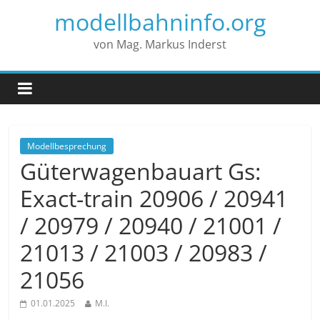
modellbahninfo.org
von Mag. Markus Inderst
Modellbesprechung
Güterwagenbauart Gs:
Exact-train 20906 / 20941
/ 20979 / 20940 / 21001 /
21013 / 21003 / 20983 /
21056
01.01.2025
M.I.