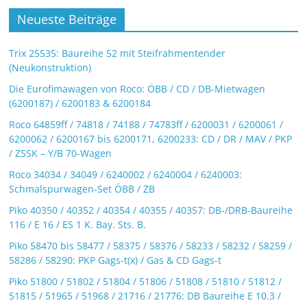
Neueste Beiträge
Trix 25535: Baureihe 52 mit Steifrahmentender
(Neukonstruktion)
Die Eurofimawagen von Roco: ÖBB / CD / DB-Mietwagen
(6200187) / 6200183 & 6200184
Roco 64859ff / 74818 / 74188 / 74783ff / 6200031 / 6200061 /
6200062 / 6200167 bis 6200171, 6200233: CD / DR / MAV / PKP
/ ZSSK – Y/B 70-Wagen
Roco 34034 / 34049 / 6240002 / 6240004 / 6240003:
Schmalspurwagen-Set ÖBB / ZB
Piko 40350 / 40352 / 40354 / 40355 / 40357: DB-/DRB-Baureihe
116 / E 16 / ES 1 K. Bay. Sts. B.
Piko 58470 bis 58477 / 58375 / 58376 / 58233 / 58232 / 58259 /
58286 / 58290: PKP Gags-t(x) / Gas & CD Gags-t
Piko 51800 / 51802 / 51804 / 51806 / 51808 / 51810 / 51812 /
51815 / 51965 / 51968 / 21716 / 21776: DB Baureihe E 10.3 /