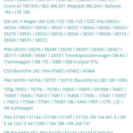
Crossrail 186 905 / BLS 486.501 /Regiojet 386.204 / Railpool
186 / LTE 186
Die UIC-Y-Wagen der CSD / CD / DR / UZ / SZD: Piko 58553 /
58554 / 58555 / 58556 / 58247 / 58557 / 58564 / 58565 / 58563 /
58278 / 58561 / 58562 / 58556 / 58566 / 58567 / 58568 / 28319 /
58569 / 58571 / 58572
Piko 58293 / 58296 / 58294 / 58295 / 58297 / 28304 / 28307 /
28317 / 28308 / 58481 / 28337: Teleskophaubenwagen DB AG /
Transwaggon / DB / FS / ÖBB / SBB (Cargo)/ VTG
CSD-Baureihe 242: Piko 47483 / 47482 / 47484
Piko 50700 / 50704 / 50707 / 50710: Baureihe 62 DB / DR / DRG
Tillig 70052 / 76776 – 76780 / 76803 / 76805 / 501998 / 76807 /
76809 / 76806 / 76810 / 76811 / 76808 / 77036 – 77041 / 70057
/ 76812 / 77048 / 77061 / 70087: DB / MAV / PKP- / CFR- / JZ- /
DR-Kühlwagen
Piko 51180 / 51184 / 51190 / 51187 / 51193: DB 144 001-5 / DR
E 44 124 / E 44 174W / 144 188 / DR 244 131
DB-Baureihe 152: Piko 51120 / 51124 / 51133 (Captrain)