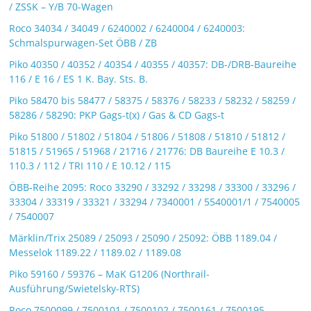
/ ZSSK – Y/B 70-Wagen
Roco 34034 / 34049 / 6240002 / 6240004 / 6240003:
Schmalspurwagen-Set ÖBB / ZB
Piko 40350 / 40352 / 40354 / 40355 / 40357: DB-/DRB-Baureihe
116 / E 16 / ES 1 K. Bay. Sts. B.
Piko 58470 bis 58477 / 58375 / 58376 / 58233 / 58232 / 58259 /
58286 / 58290: PKP Gags-t(x) / Gas & CD Gags-t
Piko 51800 / 51802 / 51804 / 51806 / 51808 / 51810 / 51812 /
51815 / 51965 / 51968 / 21716 / 21776: DB Baureihe E 10.3 /
110.3 / 112 / TRI 110 / E 10.12 / 115
ÖBB-Reihe 2095: Roco 33290 / 33292 / 33298 / 33300 / 33296 /
33304 / 33319 / 33321 / 33294 / 7340001 / 5540001/1 / 7540005
/ 7540007
Märklin/Trix 25089 / 25093 / 25090 / 25092: ÖBB 1189.04 /
Messelok 1189.22 / 1189.02 / 1189.08
Piko 59160 / 59376 – MaK G1206 (Northrail-
Ausführung/Swietelsky-RTS)
Roco 7500099 / 7500101 / 7500102 / 7500161 / 7500195 –