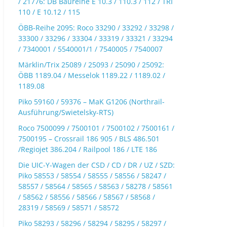
/ 21776: DB Baureihe E 10.3 / 110.3 / 112 / TRI
110 / E 10.12 / 115
ÖBB-Reihe 2095: Roco 33290 / 33292 / 33298 /
33300 / 33296 / 33304 / 33319 / 33321 / 33294
/ 7340001 / 5540001/1 / 7540005 / 7540007
Märklin/Trix 25089 / 25093 / 25090 / 25092:
ÖBB 1189.04 / Messelok 1189.22 / 1189.02 /
1189.08
Piko 59160 / 59376 – MaK G1206 (Northrail-
Ausführung/Swietelsky-RTS)
Roco 7500099 / 7500101 / 7500102 / 7500161 /
7500195 – Crossrail 186 905 / BLS 486.501
/Regiojet 386.204 / Railpool 186 / LTE 186
Die UIC-Y-Wagen der CSD / CD / DR / UZ / SZD:
Piko 58553 / 58554 / 58555 / 58556 / 58247 /
58557 / 58564 / 58565 / 58563 / 58278 / 58561
/ 58562 / 58556 / 58566 / 58567 / 58568 /
28319 / 58569 / 58571 / 58572
Piko 58293 / 58296 / 58294 / 58295 / 58297 /