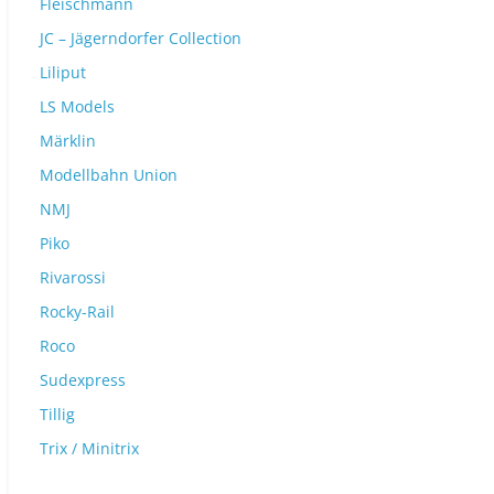
Fleischmann
JC – Jägerndorfer Collection
Liliput
LS Models
Märklin
Modellbahn Union
NMJ
Piko
Rivarossi
Rocky-Rail
Roco
Sudexpress
Tillig
Trix / Minitrix