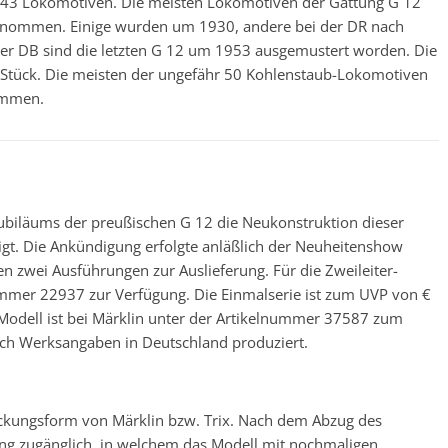
43 Lokomotiven. Die meisten Lokomotiven der Gattung G 12
rnommen. Einige wurden um 1930, andere bei der DR nach
er DB sind die letzten G 12 um 1953 ausgemustert worden. Die
 Stück. Die meisten der ungefähr 50 Kohlenstaub-Lokomotiven
ommen.
Jubiläums der preußischen G 12 die Neukonstruktion dieser
gt. Die Ankündigung erfolgte anläßlich der Neuheitenshow
 zwei Ausführungen zur Auslieferung. Für die Zweileiter-
nummer 22937 zur Verfügung. Die Einmalserie ist zum UVP von €
-Modell ist bei Märklin unter der Artikelnummer 37587 zum
nach Werksangaben in Deutschland produziert.
packungsform von Märklin bzw. Trix. Nach dem Abzug des
ung zugänglich, in welchem das Modell mit nochmaligen