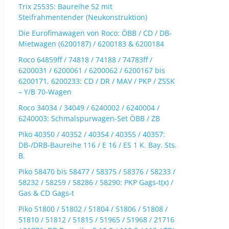
Trix 25535: Baureihe 52 mit
Steifrahmentender (Neukonstruktion)
Die Eurofimawagen von Roco: ÖBB / CD / DB-
Mietwagen (6200187) / 6200183 & 6200184
Roco 64859ff / 74818 / 74188 / 74783ff /
6200031 / 6200061 / 6200062 / 6200167 bis
6200171, 6200233: CD / DR / MAV / PKP / ZSSK
– Y/B 70-Wagen
Roco 34034 / 34049 / 6240002 / 6240004 /
6240003: Schmalspurwagen-Set ÖBB / ZB
Piko 40350 / 40352 / 40354 / 40355 / 40357:
DB-/DRB-Baureihe 116 / E 16 / ES 1 K. Bay. Sts.
B.
Piko 58470 bis 58477 / 58375 / 58376 / 58233 /
58232 / 58259 / 58286 / 58290: PKP Gags-t(x) /
Gas & CD Gags-t
Piko 51800 / 51802 / 51804 / 51806 / 51808 /
51810 / 51812 / 51815 / 51965 / 51968 / 21716