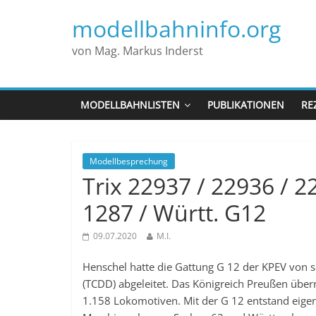
modellbahninfo.org
von Mag. Markus Inderst
MODELLBAHNLISTEN
PUBLIKATIONEN
RE
Modellbesprechung
Trix 22937 / 22936 / 
1287 / Württ. G12
09.07.2020
M.I.
Henschel hatte die Gattung G 12 der KPEV von s
(TCDD) abgeleitet. Das Königreich Preußen übe
1.158 Lokomotiven. Mit der G 12 entstand eigent