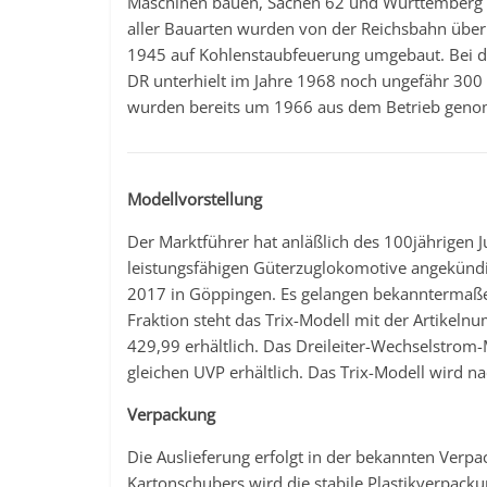
Maschinen bauen, Sachen 62 und Württemberg 
aller Bauarten wurden von der Reichsbahn übe
1945 auf Kohlenstaubfeuerung umgebaut. Bei d
DR unterhielt im Jahre 1968 noch ungefähr 300
wurden bereits um 1966 aus dem Betrieb gen
Modellvorstellung
Der Marktführer hat anläßlich des 100jährigen 
leistungsfähigen Güterzuglokomotive angekündi
2017 in Göppingen. Es gelangen bekanntermaßen
Fraktion steht das Trix-Modell mit der Artikel
429,99 erhältlich. Das Dreileiter-Wechselstrom
gleichen UVP erhältlich. Das Trix-Modell wird 
Verpackung
Die Auslieferung erfolgt in der bekannten Ver
Kartonschubers wird die stabile Plastikverpack