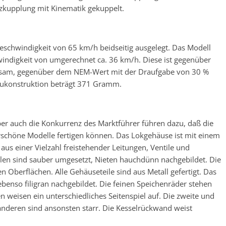
rzkupplung mit Kinematik gekuppelt.
geschwindigkeit von 65 km/h beidseitig ausgelegt. Das Modell
windigkeit von umgerechnet ca. 36 km/h. Diese ist gegenüber
ngsam, gegenüber dem NEM-Wert mit der Draufgabe von 30 %
eukonstruktion beträgt 371 Gramm.
r auch die Konkurrenz des Marktführer führen dazu, daß die
schöne Modelle fertigen können. Das Lokgehäuse ist mit einem
aus einer Vielzahl freistehender Leitungen, Ventile und
ilen sind sauber umgesetzt, Nieten hauchdünn nachgebildet. Die
en Oberflächen. Alle Gehäuseteile sind aus Metall gefertigt. Das
ebenso filigran nachgebildet. Die feinen Speichenräder stehen
 weisen ein unterschiedliches Seitenspiel auf. Die zweite und
 anderen sind ansonsten starr. Die Kesselrückwand weist