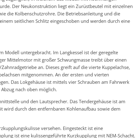
wurde. Der Neukonstruktion liegt ein Zurüstbeutel mit einzelnen
wie die Kolbenschutzrohre. Die Betriebsanleitung und die
einem seitlichen Schlitz eingeschoben und werden durch eine
m Modell untergebracht. Im Langkessel ist der geregelte
iger Mittelmotor mit großer Schwungmasse treibt über einen
ahnradgetriebe an. Dieses greift auf die vierte Kuppelachse,
pelachsen mitgenommen. An der ersten und vierten
zogen. Das Lokgehäuse ist mittels vier Schrauben am Fahrwerk
n Abzug nach oben möglich.
chnittstelle und den Lautsprecher. Das Tendergehäuse ist am
eit wird durch den entfernbaren Kohlenaufbau sowie dem
rzkupplungskulisse versehen. Eingesteckt ist eine
plung ist eine kulissengeführte Kurzkupplung mit NEM-Schacht.