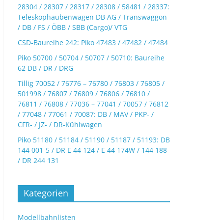
28304 / 28307 / 28317 / 28308 / 58481 / 28337:
Teleskophaubenwagen DB AG / Transwaggon
/ DB / FS / ÖBB / SBB (Cargo)/ VTG
CSD-Baureihe 242: Piko 47483 / 47482 / 47484
Piko 50700 / 50704 / 50707 / 50710: Baureihe
62 DB / DR / DRG
Tillig 70052 / 76776 – 76780 / 76803 / 76805 /
501998 / 76807 / 76809 / 76806 / 76810 /
76811 / 76808 / 77036 – 77041 / 70057 / 76812
/ 77048 / 77061 / 70087: DB / MAV / PKP- /
CFR- / JZ- / DR-Kühlwagen
Piko 51180 / 51184 / 51190 / 51187 / 51193: DB
144 001-5 / DR E 44 124 / E 44 174W / 144 188
/ DR 244 131
Kategorien
Modellbahnlisten