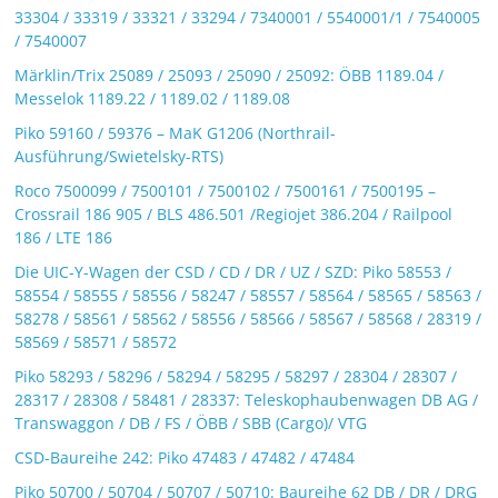
33304 / 33319 / 33321 / 33294 / 7340001 / 5540001/1 / 7540005
/ 7540007
Märklin/Trix 25089 / 25093 / 25090 / 25092: ÖBB 1189.04 /
Messelok 1189.22 / 1189.02 / 1189.08
Piko 59160 / 59376 – MaK G1206 (Northrail-
Ausführung/Swietelsky-RTS)
Roco 7500099 / 7500101 / 7500102 / 7500161 / 7500195 –
Crossrail 186 905 / BLS 486.501 /Regiojet 386.204 / Railpool
186 / LTE 186
Die UIC-Y-Wagen der CSD / CD / DR / UZ / SZD: Piko 58553 /
58554 / 58555 / 58556 / 58247 / 58557 / 58564 / 58565 / 58563 /
58278 / 58561 / 58562 / 58556 / 58566 / 58567 / 58568 / 28319 /
58569 / 58571 / 58572
Piko 58293 / 58296 / 58294 / 58295 / 58297 / 28304 / 28307 /
28317 / 28308 / 58481 / 28337: Teleskophaubenwagen DB AG /
Transwaggon / DB / FS / ÖBB / SBB (Cargo)/ VTG
CSD-Baureihe 242: Piko 47483 / 47482 / 47484
Piko 50700 / 50704 / 50707 / 50710: Baureihe 62 DB / DR / DRG