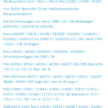
DB-Baureihe E 410 / 184.1 / 184.0: Piko 21000 / 21004 / 21007
Trix 25535: Baureihe 52 mit Steifrahmentender
(Neukonstruktion)
Die Eurofimawagen von Roco: ÖBB / CD / DB-Mietwagen
(6200187) / 6200183 & 6200184
Roco 64859ff / 74818 / 74188 / 74783ff / 6200031 / 6200061 /
6200062 / 6200167 bis 6200171, 6200233: CD / DR / MAV / PKP
/ ZSSK – Y/B 70-Wagen
Roco 34034 / 34049 / 6240002 / 6240004 / 6240003:
Schmalspurwagen-Set ÖBB / ZB
Piko 40350 / 40352 / 40354 / 40355 / 40357: DB-/DRB-Baureihe
116 / E 16 / ES 1 K. Bay. Sts. B.
Piko 58470 bis 58477 / 58375 / 58376 / 58233 / 58232 / 58259 /
58286 / 58290: PKP Gags-t(x) / Gas & CD Gags-t
Piko 51800 / 51802 / 51804 / 51806 / 51808 / 51810 / 51812 /
51815 / 51965 / 51968 / 21716 / 21776: DB Baureihe E 10.3 /
110.3 / 112 / TRI 110 / E 10.12 / 115
ÖBB-Reihe 2095: Roco 33290 / 33292 / 33298 / 33300 / 33296 /