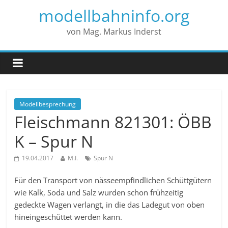
modellbahninfo.org
von Mag. Markus Inderst
Modellbesprechung
Fleischmann 821301: ÖBB
K – Spur N
19.04.2017
M.I.
Spur N
Für den Transport von nässeempfindlichen Schüttgütern
wie Kalk, Soda und Salz wurden schon frühzeitig
gedeckte Wagen verlangt, in die das Ladegut von oben
hineingeschüttet werden kann.