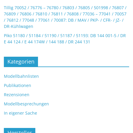
Tillig 70052 / 76776 – 76780 / 76803 / 76805 / 501998 / 76807 /
76809 / 76806 / 76810 / 76811 / 76808 / 77036 – 77041 / 70057
/ 76812 / 77048 / 77061 / 70087: DB / MAV / PKP- / CFR- / JZ- /
DR-Kühlwagen
Piko 51180 / 51184 / 51190 / 51187 / 51193: DB 144 001-5 / DR
E 44 124 / E 44 174W / 144 188 / DR 244 131
Kategorien
Modellbahnlisten
Publikationen
Rezensionen
Modellbesprechungen
In eigener Sache
Hersteller