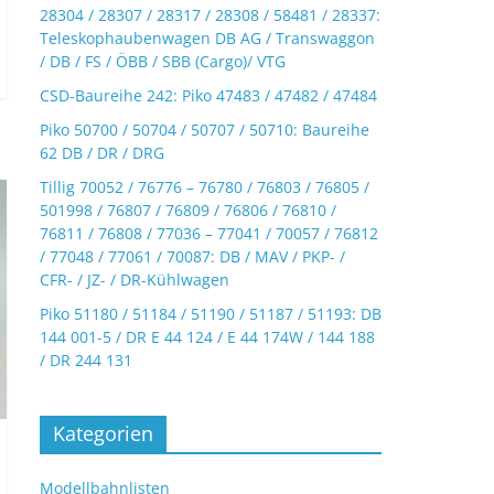
28304 / 28307 / 28317 / 28308 / 58481 / 28337:
Teleskophaubenwagen DB AG / Transwaggon
/ DB / FS / ÖBB / SBB (Cargo)/ VTG
CSD-Baureihe 242: Piko 47483 / 47482 / 47484
Piko 50700 / 50704 / 50707 / 50710: Baureihe
62 DB / DR / DRG
Tillig 70052 / 76776 – 76780 / 76803 / 76805 /
501998 / 76807 / 76809 / 76806 / 76810 /
76811 / 76808 / 77036 – 77041 / 70057 / 76812
/ 77048 / 77061 / 70087: DB / MAV / PKP- /
CFR- / JZ- / DR-Kühlwagen
Piko 51180 / 51184 / 51190 / 51187 / 51193: DB
144 001-5 / DR E 44 124 / E 44 174W / 144 188
/ DR 244 131
Kategorien
Modellbahnlisten