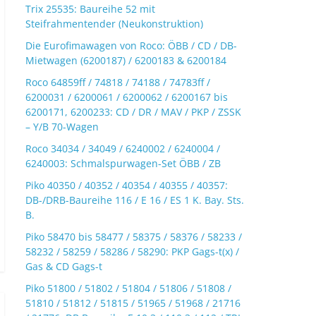
Trix 25535: Baureihe 52 mit
Steifrahmentender (Neukonstruktion)
Die Eurofimawagen von Roco: ÖBB / CD / DB-
Mietwagen (6200187) / 6200183 & 6200184
Roco 64859ff / 74818 / 74188 / 74783ff /
6200031 / 6200061 / 6200062 / 6200167 bis
6200171, 6200233: CD / DR / MAV / PKP / ZSSK
– Y/B 70-Wagen
Roco 34034 / 34049 / 6240002 / 6240004 /
6240003: Schmalspurwagen-Set ÖBB / ZB
Piko 40350 / 40352 / 40354 / 40355 / 40357:
DB-/DRB-Baureihe 116 / E 16 / ES 1 K. Bay. Sts.
B.
Piko 58470 bis 58477 / 58375 / 58376 / 58233 /
58232 / 58259 / 58286 / 58290: PKP Gags-t(x) /
Gas & CD Gags-t
Piko 51800 / 51802 / 51804 / 51806 / 51808 /
51810 / 51812 / 51815 / 51965 / 51968 / 21716