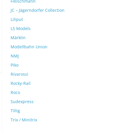
Fleischmann
JC – Jägerndorfer Collection
Liliput
LS Models
Märklin
Modellbahn Union
NMJ
Piko
Rivarossi
Rocky-Rail
Roco
Sudexpress
Tillig
Trix / Minitrix