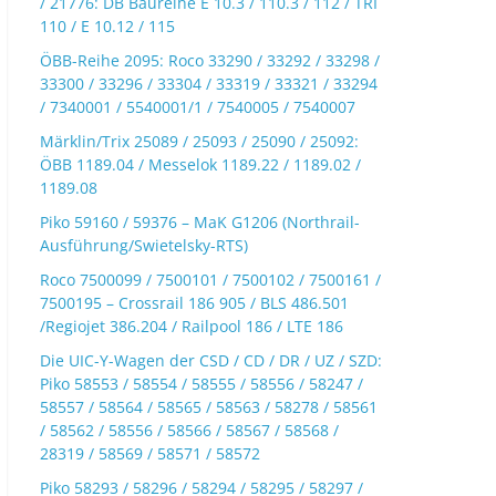
/ 21776: DB Baureihe E 10.3 / 110.3 / 112 / TRI
110 / E 10.12 / 115
ÖBB-Reihe 2095: Roco 33290 / 33292 / 33298 /
33300 / 33296 / 33304 / 33319 / 33321 / 33294
/ 7340001 / 5540001/1 / 7540005 / 7540007
Märklin/Trix 25089 / 25093 / 25090 / 25092:
ÖBB 1189.04 / Messelok 1189.22 / 1189.02 /
1189.08
Piko 59160 / 59376 – MaK G1206 (Northrail-
Ausführung/Swietelsky-RTS)
Roco 7500099 / 7500101 / 7500102 / 7500161 /
7500195 – Crossrail 186 905 / BLS 486.501
/Regiojet 386.204 / Railpool 186 / LTE 186
Die UIC-Y-Wagen der CSD / CD / DR / UZ / SZD:
Piko 58553 / 58554 / 58555 / 58556 / 58247 /
58557 / 58564 / 58565 / 58563 / 58278 / 58561
/ 58562 / 58556 / 58566 / 58567 / 58568 /
28319 / 58569 / 58571 / 58572
Piko 58293 / 58296 / 58294 / 58295 / 58297 /