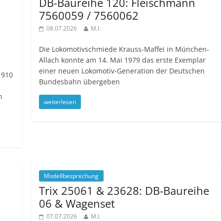
/
DB-Baureihe 120: Fleischmann
7560059 / 7560062
08.07.2026
M.I.
Die Lokomotivschmiede Krauss-Maffei in München-
Allach konnte am 14. Mai 1979 das erste Exemplar
einer neuen Lokomotiv-Generation der Deutschen
1910
Bundesbahn übergeben
n
weiterlesen
Modellbesprechung
Trix 25061 & 23628: DB-Baureihe
06 & Wagenset
07.07.2026
M.I.