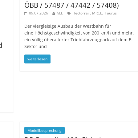
ÖBB / 57487 / 47442 / 57408)
,
,
09.07.2026
M.I.
Hectorrail
MRCE
Taurus
Der viergleisige Ausbau der Westbahn für
eine Höchstgeschwindigkeit von 200 km/h und mehr,
ein völlig überalterter Triebfahrzeugpark auf dem E-
d
Sektor und
weiterlesen
Modellbesprechung