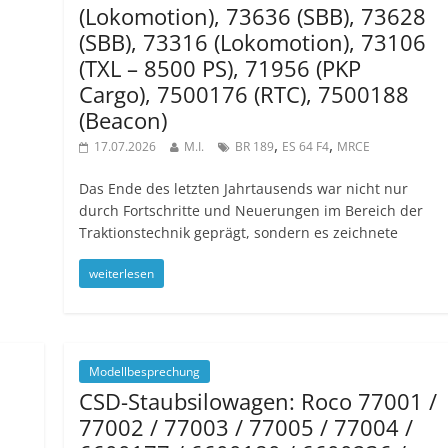
(Lokomotion), 73636 (SBB), 73628
(SBB), 73316 (Lokomotion), 73106
(TXL – 8500 PS), 71956 (PKP
Cargo), 7500176 (RTC), 7500188
(Beacon)
,
,
17.07.2026
M.I.
BR 189
ES 64 F4
MRCE
Das Ende des letzten Jahrtausends war nicht nur
durch Fortschritte und Neuerungen im Bereich der
Traktionstechnik geprägt, sondern es zeichnete
weiterlesen
Modellbesprechung
CSD-Staubsilowagen: Roco 77001 /
77002 / 77003 / 77005 / 77004 /