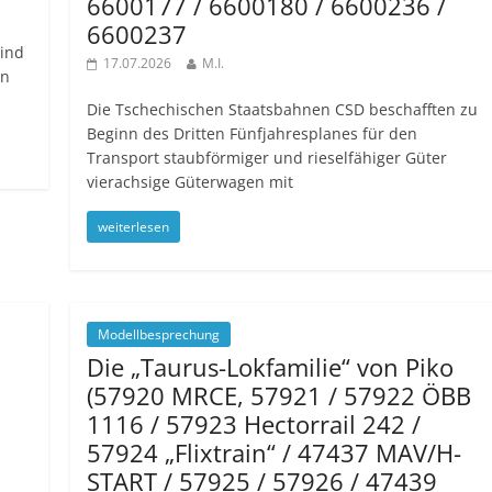
6600177 / 6600180 / 6600236 /
6600237
sind
17.07.2026
M.I.
en
Die Tschechischen Staatsbahnen CSD beschafften zu
Beginn des Dritten Fünfjahresplanes für den
Transport staubförmiger und rieselfähiger Güter
vierachsige Güterwagen mit
weiterlesen
Modellbesprechung
Die „Taurus-Lokfamilie“ von Piko
(57920 MRCE, 57921 / 57922 ÖBB
1116 / 57923 Hectorrail 242 /
57924 „Flixtrain“ / 47437 MAV/H-
START / 57925 / 57926 / 47439