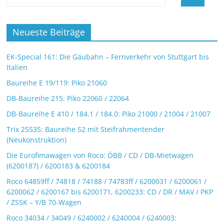
Neueste Beiträge
EK-Special 161: Die Gäubahn – Fernverkehr von Stuttgart bis
Italien
Baureihe E 19/119: Piko 21060
DB-Baureihe 215: Piko 22060 / 22064
DB-Baureihe E 410 / 184.1 / 184.0: Piko 21000 / 21004 / 21007
Trix 25535: Baureihe 52 mit Steifrahmentender
(Neukonstruktion)
Die Eurofimawagen von Roco: ÖBB / CD / DB-Mietwagen
(6200187) / 6200183 & 6200184
Roco 64859ff / 74818 / 74188 / 74783ff / 6200031 / 6200061 /
6200062 / 6200167 bis 6200171, 6200233: CD / DR / MAV / PKP
/ ZSSK – Y/B 70-Wagen
Roco 34034 / 34049 / 6240002 / 6240004 / 6240003: