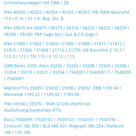
Schmalspurwagen-Set ÖBB / ZB
Piko 40350 / 40352 / 40354 / 40355 / 40357: DB-/DRB-Baureihe
116 / E 16 / ES 1 K. Bay. Sts. B.
Piko 58470 bis 58477 / 58375 / 58376 / 58233 / 58232 / 58259 /
58286 / 58290: PKP Gags-t(x) / Gas & CD Gags-t
Piko 51800 / 51802 / 51804 / 51806 / 51808 / 51810 / 51812 /
51815 / 51965 / 51968 / 21716 / 21776: DB Baureihe E 10.3 /
110.3 / 112 / TRI 110 / E 10.12 / 115
ÖBB-Reihe 2095: Roco 33290 / 33292 / 33298 / 33300 / 33296 /
33304 / 33319 / 33321 / 33294 / 7340001 / 5540001/1 / 7540005
/ 7540007
Märklin/Trix 25089 / 25093 / 25090 / 25092: ÖBB 1189.04 /
Messelok 1189.22 / 1189.02 / 1189.08
Piko 59160 / 59376 – MaK G1206 (Northrail-
Ausführung/Swietelsky-RTS)
Roco 7500099 / 7500101 / 7500102 / 7500161 / 7500195 –
Crossrail 186 905 / BLS 486.501 /Regiojet 386.204 / Railpool
186 / LTE 186