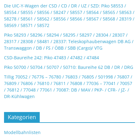
Die UIC-Y-Wagen der CSD / CD / DR / UZ / SZD: Piko 58553 /
58554 / 58555 / 58556 / 58247 / 58557 / 58564 / 58565 / 58563 /
58278 / 58561 / 58562 / 58556 / 58566 / 58567 / 58568 / 28319 /
58569 / 58571 / 58572
Piko 58293 / 58296 / 58294 / 58295 / 58297 / 28304 / 28307 /
28317 / 28308 / 58481 / 28337: Teleskophaubenwagen DB AG /
Transwaggon / DB / FS / ÖBB / SBB (Cargo)/ VTG
CSD-Baureihe 242: Piko 47483 / 47482 / 47484
Piko 50700 / 50704 / 50707 / 50710: Baureihe 62 DB / DR / DRG
Tillig 70052 / 76776 – 76780 / 76803 / 76805 / 501998 / 76807 /
76809 / 76806 / 76810 / 76811 / 76808 / 77036 – 77041 / 70057
/ 76812 / 77048 / 77061 / 70087: DB / MAV / PKP- / CFR- / JZ- /
DR-Kühlwagen
Kategorien
Modellbahnlisten