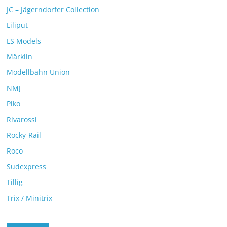
JC – Jägerndorfer Collection
Liliput
LS Models
Märklin
Modellbahn Union
NMJ
Piko
Rivarossi
Rocky-Rail
Roco
Sudexpress
Tillig
Trix / Minitrix