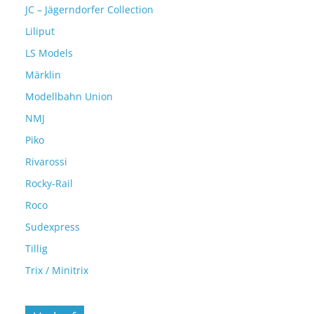
JC – Jägerndorfer Collection
Liliput
LS Models
Märklin
Modellbahn Union
NMJ
Piko
Rivarossi
Rocky-Rail
Roco
Sudexpress
Tillig
Trix / Minitrix