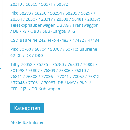
28319 / 58569 / 58571 / 58572
Piko 58293 / 58296 / 58294 / 58295 / 58297 /
28304 / 28307 / 28317 / 28308 / 58481 / 28337:
Teleskophaubenwagen DB AG / Transwaggon
/ DB / FS / ÖBB / SBB (Cargo)/ VTG
CSD-Baureihe 242: Piko 47483 / 47482 / 47484
Piko 50700 / 50704 / 50707 / 50710: Baureihe
62 DB / DR / DRG
Tillig 70052 / 76776 – 76780 / 76803 / 76805 /
→
501998 / 76807 / 76809 / 76806 / 76810 /
76811 / 76808 / 77036 – 77041 / 70057 / 76812
/ 77048 / 77061 / 70087: DB / MAV / PKP- /
CFR- / JZ- / DR-Kühlwagen
Kategorien
Modellbahnlisten