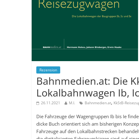
Rezension
Bahnmedien.at: Die K
Lokalbahnwagen Ib, Ic
,
26.11.2021
M.I.
Bahnmedien.at
KkStB-Reisez
Die Fahrzeuge der Wagengruppen Ib bis Ie find
dicke Buch orientiert sich am bisherigen Konz
Fahrzeuge auf den Lokalbahnstrecken behandelt
die digitalisierten Fahrzeugskizzen sind auf eine