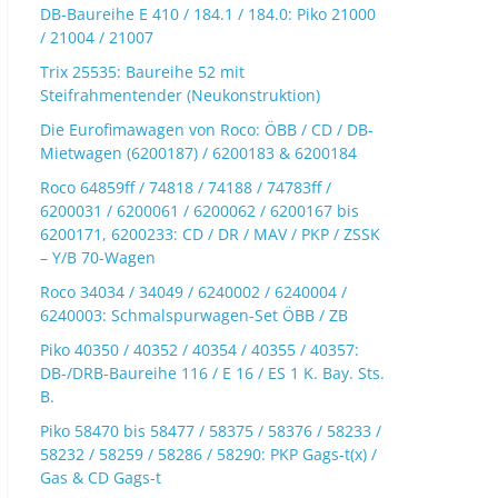
DB-Baureihe E 410 / 184.1 / 184.0: Piko 21000
/ 21004 / 21007
Trix 25535: Baureihe 52 mit
Steifrahmentender (Neukonstruktion)
Die Eurofimawagen von Roco: ÖBB / CD / DB-
Mietwagen (6200187) / 6200183 & 6200184
Roco 64859ff / 74818 / 74188 / 74783ff /
6200031 / 6200061 / 6200062 / 6200167 bis
6200171, 6200233: CD / DR / MAV / PKP / ZSSK
– Y/B 70-Wagen
Roco 34034 / 34049 / 6240002 / 6240004 /
6240003: Schmalspurwagen-Set ÖBB / ZB
Piko 40350 / 40352 / 40354 / 40355 / 40357:
DB-/DRB-Baureihe 116 / E 16 / ES 1 K. Bay. Sts.
B.
Piko 58470 bis 58477 / 58375 / 58376 / 58233 /
58232 / 58259 / 58286 / 58290: PKP Gags-t(x) /
Gas & CD Gags-t