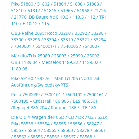
Piko 51800 / 51802 / 51804 / 51806 / 51808 /
51810 / 51812 / 51815 / 51965 / 51968 / 21716
/ 21776: DB Baureihe E 10.3 / 110.3 / 112 / TRI
110 / E 10.12 / 115
ÖBB-Reihe 2095: Roco 33290 / 33292 / 33298 /
33300 / 33296 / 33304 / 33319 / 33321 / 33294
/ 7340001 / 5540001/1 / 7540005 / 7540007
Märklin/Trix 25089 / 25093 / 25090 / 25092:
ÖBB 1189.04 / Messelok 1189.22 / 1189.02 /
1189.08
Piko 59160 / 59376 – MaK G1206 (Northrail-
Ausführung/Swietelsky-RTS)
Roco 7500099 / 7500101 / 7500102 / 7500161 /
7500195 – Crossrail 186 905 / BLS 486.501
/Regiojet 386.204 / Railpool 186 / LTE 186
Die UIC-Y-Wagen der CSD / CD / DR / UZ / SZD:
Piko 58553 / 58554 / 58555 / 58556 / 58247 /
58557 / 58564 / 58565 / 58563 / 58278 / 58561
/ 58562 / 58556 / 58566 / 58567 / 58568 /