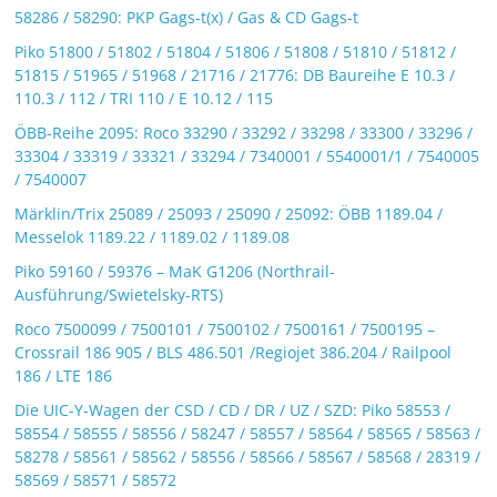
58286 / 58290: PKP Gags-t(x) / Gas & CD Gags-t
Piko 51800 / 51802 / 51804 / 51806 / 51808 / 51810 / 51812 /
51815 / 51965 / 51968 / 21716 / 21776: DB Baureihe E 10.3 /
110.3 / 112 / TRI 110 / E 10.12 / 115
ÖBB-Reihe 2095: Roco 33290 / 33292 / 33298 / 33300 / 33296 /
33304 / 33319 / 33321 / 33294 / 7340001 / 5540001/1 / 7540005
/ 7540007
Märklin/Trix 25089 / 25093 / 25090 / 25092: ÖBB 1189.04 /
Messelok 1189.22 / 1189.02 / 1189.08
Piko 59160 / 59376 – MaK G1206 (Northrail-
Ausführung/Swietelsky-RTS)
Roco 7500099 / 7500101 / 7500102 / 7500161 / 7500195 –
Crossrail 186 905 / BLS 486.501 /Regiojet 386.204 / Railpool
186 / LTE 186
Die UIC-Y-Wagen der CSD / CD / DR / UZ / SZD: Piko 58553 /
58554 / 58555 / 58556 / 58247 / 58557 / 58564 / 58565 / 58563 /
58278 / 58561 / 58562 / 58556 / 58566 / 58567 / 58568 / 28319 /
58569 / 58571 / 58572