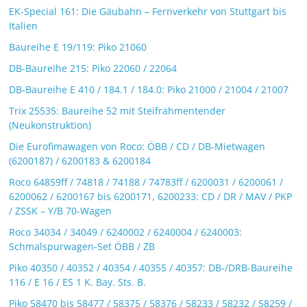
EK-Special 161: Die Gäubahn – Fernverkehr von Stuttgart bis
Italien
Baureihe E 19/119: Piko 21060
DB-Baureihe 215: Piko 22060 / 22064
DB-Baureihe E 410 / 184.1 / 184.0: Piko 21000 / 21004 / 21007
Trix 25535: Baureihe 52 mit Steifrahmentender
(Neukonstruktion)
Die Eurofimawagen von Roco: ÖBB / CD / DB-Mietwagen
(6200187) / 6200183 & 6200184
Roco 64859ff / 74818 / 74188 / 74783ff / 6200031 / 6200061 /
6200062 / 6200167 bis 6200171, 6200233: CD / DR / MAV / PKP
/ ZSSK – Y/B 70-Wagen
Roco 34034 / 34049 / 6240002 / 6240004 / 6240003:
Schmalspurwagen-Set ÖBB / ZB
Piko 40350 / 40352 / 40354 / 40355 / 40357: DB-/DRB-Baureihe
116 / E 16 / ES 1 K. Bay. Sts. B.
Piko 58470 bis 58477 / 58375 / 58376 / 58233 / 58232 / 58259 /