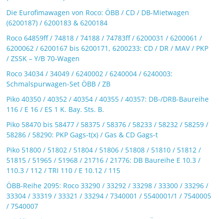
Die Eurofimawagen von Roco: ÖBB / CD / DB-Mietwagen
(6200187) / 6200183 & 6200184
Roco 64859ff / 74818 / 74188 / 74783ff / 6200031 / 6200061 /
6200062 / 6200167 bis 6200171, 6200233: CD / DR / MAV / PKP
/ ZSSK – Y/B 70-Wagen
Roco 34034 / 34049 / 6240002 / 6240004 / 6240003:
Schmalspurwagen-Set ÖBB / ZB
Piko 40350 / 40352 / 40354 / 40355 / 40357: DB-/DRB-Baureihe
116 / E 16 / ES 1 K. Bay. Sts. B.
Piko 58470 bis 58477 / 58375 / 58376 / 58233 / 58232 / 58259 /
58286 / 58290: PKP Gags-t(x) / Gas & CD Gags-t
Piko 51800 / 51802 / 51804 / 51806 / 51808 / 51810 / 51812 /
51815 / 51965 / 51968 / 21716 / 21776: DB Baureihe E 10.3 /
110.3 / 112 / TRI 110 / E 10.12 / 115
ÖBB-Reihe 2095: Roco 33290 / 33292 / 33298 / 33300 / 33296 /
33304 / 33319 / 33321 / 33294 / 7340001 / 5540001/1 / 7540005
/ 7540007