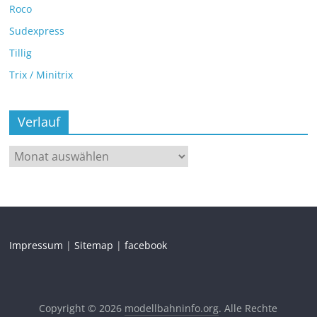
Roco
Sudexpress
Tillig
Trix / Minitrix
Verlauf
Impressum
|
Sitemap
|
facebook
Copyright © 2026
modellbahninfo.org
. Alle Rechte