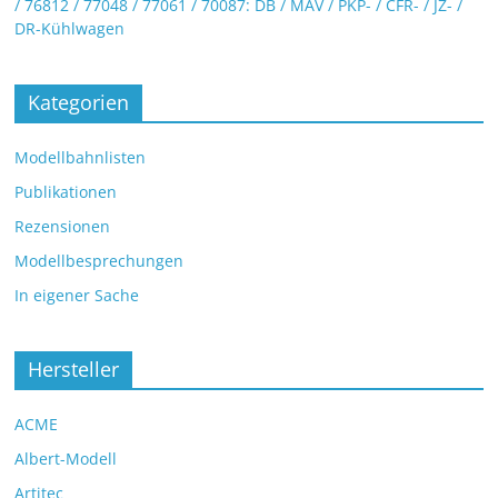
/ 76812 / 77048 / 77061 / 70087: DB / MAV / PKP- / CFR- / JZ- /
DR-Kühlwagen
Kategorien
Modellbahnlisten
Publikationen
Rezensionen
Modellbesprechungen
In eigener Sache
Hersteller
ACME
Albert-Modell
Artitec