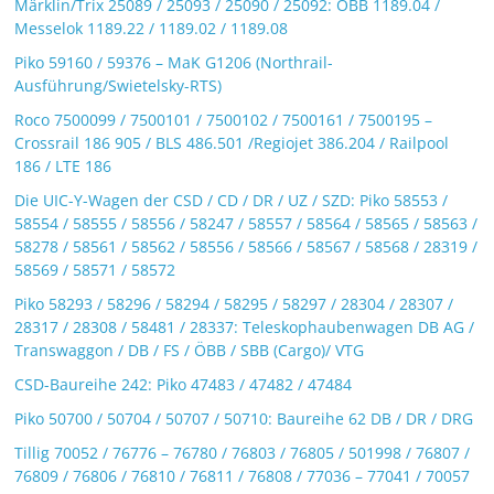
Märklin/Trix 25089 / 25093 / 25090 / 25092: ÖBB 1189.04 /
Messelok 1189.22 / 1189.02 / 1189.08
Piko 59160 / 59376 – MaK G1206 (Northrail-
Ausführung/Swietelsky-RTS)
Roco 7500099 / 7500101 / 7500102 / 7500161 / 7500195 –
Crossrail 186 905 / BLS 486.501 /Regiojet 386.204 / Railpool
186 / LTE 186
Die UIC-Y-Wagen der CSD / CD / DR / UZ / SZD: Piko 58553 /
58554 / 58555 / 58556 / 58247 / 58557 / 58564 / 58565 / 58563 /
58278 / 58561 / 58562 / 58556 / 58566 / 58567 / 58568 / 28319 /
58569 / 58571 / 58572
Piko 58293 / 58296 / 58294 / 58295 / 58297 / 28304 / 28307 /
28317 / 28308 / 58481 / 28337: Teleskophaubenwagen DB AG /
Transwaggon / DB / FS / ÖBB / SBB (Cargo)/ VTG
CSD-Baureihe 242: Piko 47483 / 47482 / 47484
Piko 50700 / 50704 / 50707 / 50710: Baureihe 62 DB / DR / DRG
Tillig 70052 / 76776 – 76780 / 76803 / 76805 / 501998 / 76807 /
76809 / 76806 / 76810 / 76811 / 76808 / 77036 – 77041 / 70057