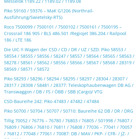
Messelok 1189.22 / 1189.02 / 1189.08
Piko 59160 / 59376 – MaK G1206 (Northrail-
Ausführung/Swietelsky-RTS)
Roco 7500099 / 7500101 / 7500102 / 7500161 / 7500195 –
Crossrail 186 905 / BLS 486.501 /Regiojet 386.204 / Railpool
186 / LTE 186
Die UIC-Y-Wagen der CSD / CD / DR / UZ / SZD: Piko 58553 /
58554 / 58555 / 58556 / 58247 / 58557 / 58564 / 58565 / 58563 /
58278 / 58561 / 58562 / 58556 / 58566 / 58567 / 58568 / 28319 /
58569 / 58571 / 58572
Piko 58293 / 58296 / 58294 / 58295 / 58297 / 28304 / 28307 /
28317 / 28308 / 58481 / 28377: Teleskophaubenwagen DB AG /
Transwaggon / DB / FS / ÖBB / SBB (Cargo)/ VTG
CSD-Baureihe 242: Piko 47483 / 47482 / 47484
Piko 50700 / 50704 / 50707 / 50710: Baureihe 62 DB / DR / DRG
Tillig 70052 / 76776 – 76780 / 76803 / 76805 / 501998 / 76807 /
76809 / 76806 / 76810 / 76811 / 76808 / 77036 – 77041 / 70057
/ 76812 / 77048 / 77061 / 70087: DB / MAV / PKP- / CFR- / JZ- /