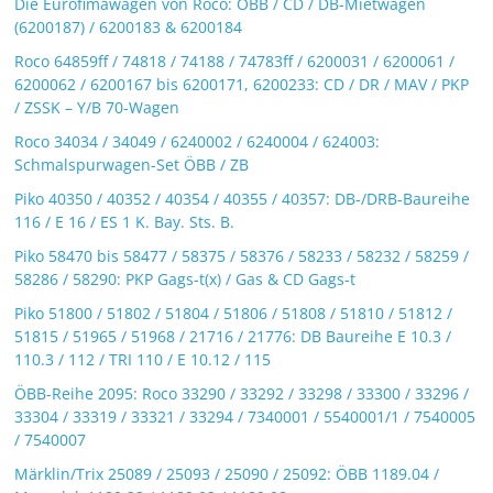
Die Eurofimawagen von Roco: ÖBB / CD / DB-Mietwagen
(6200187) / 6200183 & 6200184
Roco 64859ff / 74818 / 74188 / 74783ff / 6200031 / 6200061 /
6200062 / 6200167 bis 6200171, 6200233: CD / DR / MAV / PKP
/ ZSSK – Y/B 70-Wagen
Roco 34034 / 34049 / 6240002 / 6240004 / 624003:
Schmalspurwagen-Set ÖBB / ZB
Piko 40350 / 40352 / 40354 / 40355 / 40357: DB-/DRB-Baureihe
116 / E 16 / ES 1 K. Bay. Sts. B.
Piko 58470 bis 58477 / 58375 / 58376 / 58233 / 58232 / 58259 /
58286 / 58290: PKP Gags-t(x) / Gas & CD Gags-t
Piko 51800 / 51802 / 51804 / 51806 / 51808 / 51810 / 51812 /
51815 / 51965 / 51968 / 21716 / 21776: DB Baureihe E 10.3 /
110.3 / 112 / TRI 110 / E 10.12 / 115
ÖBB-Reihe 2095: Roco 33290 / 33292 / 33298 / 33300 / 33296 /
33304 / 33319 / 33321 / 33294 / 7340001 / 5540001/1 / 7540005
/ 7540007
Märklin/Trix 25089 / 25093 / 25090 / 25092: ÖBB 1189.04 /