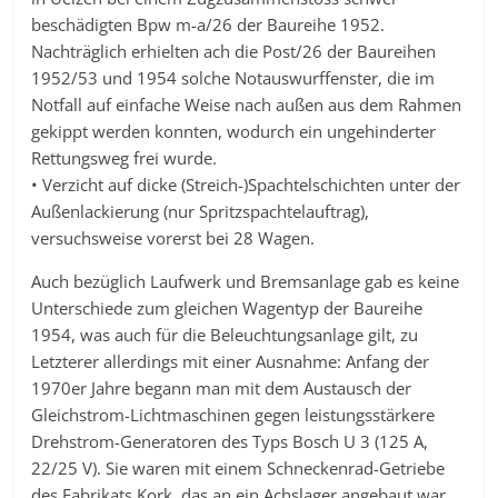
beschädigten Bpw m-a/26 der Baureihe 1952.
Nachträglich erhielten ach die Post/26 der Baureihen
1952/53 und 1954 solche Notauswurffenster, die im
Notfall auf einfache Weise nach außen aus dem Rahmen
gekippt werden konnten, wodurch ein ungehinderter
Rettungsweg frei wurde.
• Verzicht auf dicke (Streich-)Spachtelschichten unter der
Außenlackierung (nur Spritzspachtelauftrag),
versuchsweise vorerst bei 28 Wagen.
Auch bezüglich Laufwerk und Bremsanlage gab es keine
Unterschiede zum gleichen Wagentyp der Baureihe
1954, was auch für die Beleuchtungsanlage gilt, zu
Letzterer allerdings mit einer Ausnahme: Anfang der
1970er Jahre begann man mit dem Austausch der
Gleichstrom-Lichtmaschinen gegen leistungsstärkere
Drehstrom-Generatoren des Typs Bosch U 3 (125 A,
22/25 V). Sie waren mit einem Schneckenrad-Getriebe
des Fabrikats Kork, das an ein Achslager angebaut war,