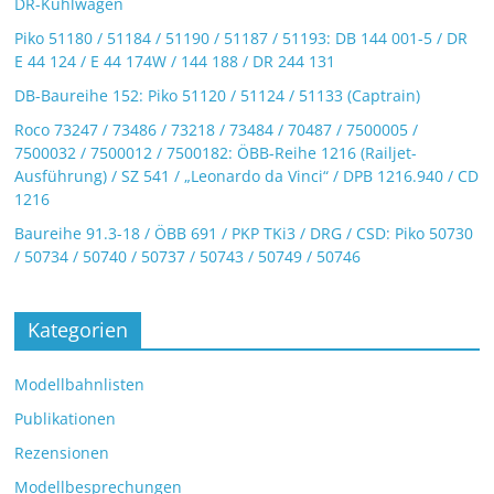
DR-Kühlwagen
Piko 51180 / 51184 / 51190 / 51187 / 51193: DB 144 001-5 / DR
E 44 124 / E 44 174W / 144 188 / DR 244 131
DB-Baureihe 152: Piko 51120 / 51124 / 51133 (Captrain)
Roco 73247 / 73486 / 73218 / 73484 / 70487 / 7500005 /
7500032 / 7500012 / 7500182: ÖBB-Reihe 1216 (Railjet-
Ausführung) / SZ 541 / „Leonardo da Vinci“ / DPB 1216.940 / CD
1216
Baureihe 91.3-18 / ÖBB 691 / PKP TKi3 / DRG / CSD: Piko 50730
/ 50734 / 50740 / 50737 / 50743 / 50749 / 50746
Kategorien
Modellbahnlisten
Publikationen
Rezensionen
Modellbesprechungen