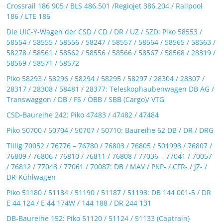
Crossrail 186 905 / BLS 486.501 /Regiojet 386.204 / Railpool
186 / LTE 186
Die UIC-Y-Wagen der CSD / CD / DR / UZ / SZD: Piko 58553 /
58554 / 58555 / 58556 / 58247 / 58557 / 58564 / 58565 / 58563 /
58278 / 58561 / 58562 / 58556 / 58566 / 58567 / 58568 / 28319 /
58569 / 58571 / 58572
Piko 58293 / 58296 / 58294 / 58295 / 58297 / 28304 / 28307 /
28317 / 28308 / 58481 / 28377: Teleskophaubenwagen DB AG /
Transwaggon / DB / FS / ÖBB / SBB (Cargo)/ VTG
CSD-Baureihe 242: Piko 47483 / 47482 / 47484
Piko 50700 / 50704 / 50707 / 50710: Baureihe 62 DB / DR / DRG
Tillig 70052 / 76776 – 76780 / 76803 / 76805 / 501998 / 76807 /
76809 / 76806 / 76810 / 76811 / 76808 / 77036 – 77041 / 70057
/ 76812 / 77048 / 77061 / 70087: DB / MAV / PKP- / CFR- / JZ- /
DR-Kühlwagen
Piko 51180 / 51184 / 51190 / 51187 / 51193: DB 144 001-5 / DR
E 44 124 / E 44 174W / 144 188 / DR 244 131
DB-Baureihe 152: Piko 51120 / 51124 / 51133 (Captrain)