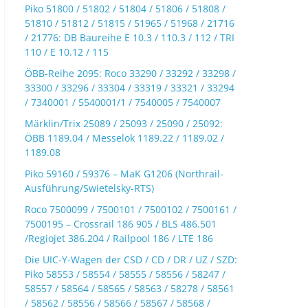
Piko 51800 / 51802 / 51804 / 51806 / 51808 /
51810 / 51812 / 51815 / 51965 / 51968 / 21716
/ 21776: DB Baureihe E 10.3 / 110.3 / 112 / TRI
110 / E 10.12 / 115
ÖBB-Reihe 2095: Roco 33290 / 33292 / 33298 /
33300 / 33296 / 33304 / 33319 / 33321 / 33294
/ 7340001 / 5540001/1 / 7540005 / 7540007
Märklin/Trix 25089 / 25093 / 25090 / 25092:
ÖBB 1189.04 / Messelok 1189.22 / 1189.02 /
1189.08
Piko 59160 / 59376 – MaK G1206 (Northrail-
Ausführung/Swietelsky-RTS)
Roco 7500099 / 7500101 / 7500102 / 7500161 /
7500195 – Crossrail 186 905 / BLS 486.501
/Regiojet 386.204 / Railpool 186 / LTE 186
Die UIC-Y-Wagen der CSD / CD / DR / UZ / SZD:
Piko 58553 / 58554 / 58555 / 58556 / 58247 /
58557 / 58564 / 58565 / 58563 / 58278 / 58561
/ 58562 / 58556 / 58566 / 58567 / 58568 /