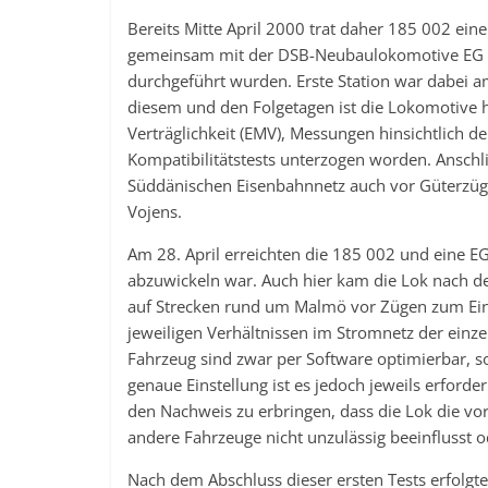
Bereits Mitte April 2000 trat daher 185 002 ein
gemeinsam mit der DSB-Neubaulokomotive EG 3
durchgeführt wurden. Erste Station war dabei a
diesem und den Folgetagen ist die Lokomotive
Verträglichkeit (EMV), Messungen hinsichtlich d
Kompatibilitätstests unterzogen worden. Ansc
Süddänischen Eisenbahnnetz auch vor Güterzüge
Vojens.
Am 28. April erreichten die 185 002 und eine
abzuwickeln war. Auch hier kam die Lok nach 
auf Strecken rund um Malmö vor Zügen zum Einsat
jeweiligen Verhältnissen im Stromnetz der ein
Fahrzeug sind zwar per Software optimierbar, so
genaue Einstellung ist es jedoch jeweils erford
den Nachweis zu erbringen, dass die Lok die v
andere Fahrzeuge nicht unzulässig beeinflusst o
Nach dem Abschluss dieser ersten Tests erfolg