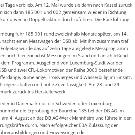
wei Tage verblieb. Am 12. Mai wurde sie dann nach Kassel zurück
en sich dann 185 001 und 002 gemeinsam wieder in Richtung
okomotiven in Doppeltraktion durchzuführen. Die Rückführung
emburg fuhr 185 001 rund zweieinhalb Monate später, am 14.
zunächst einen Messwagen der DSB ab. Mit ihm zusammen traf
m Folgetag wurde das auf zehn Tage ausgelegte Messprogramm
en auch hier zunächst Messungen im Stand und anschließend
auf dem Programm. Ausgehend von Luxemburg-Stadt war der
DSB und zwei CFL-Lokomotiven der Reihe 3000 bestehende
erdange, Rumelange, Troisvierges und Wasserbillig im Einsatz.
hreigenschaften und hohe Zuverlässigkeit. Am 28. und 29.
mark zurück ins Herstellerwerk.
weder in Dänemark noch in Schweden oder Luxemburg
 nunmehr die Erprobung der Baureihe 185 bei der DB AG im
03 am 4. August an das DB AG-Werk Mannheim und führte in den
hrungskräfte durch. Nach erfolgreicher EBA-Zulassung der
führerausbildungen und Einweisungen der