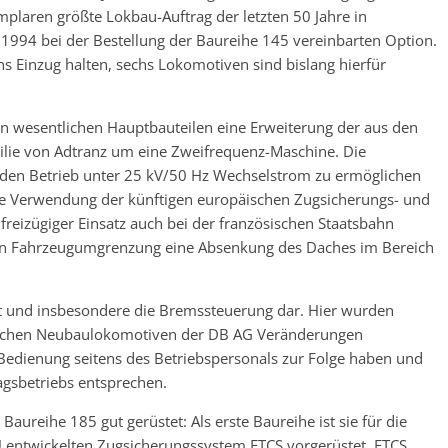
plaren größte Lokbau-Auftrag der letzten 50 Jahre in
ts 1994 bei der Bestellung der Baureihe 145 vereinbarten Option.
s Einzug halten, sechs Lokomotiven sind bislang hierfür
n wesentlichen Hauptbauteilen eine Erweiterung der aus den
lie von Adtranz um eine Zweifrequenz-Maschine. Die
, den Betrieb unter 25 kV/50 Hz Wechselstrom zu ermöglichen
die Verwendung der künftigen europäischen Zugsicherungs- und
reizügiger Einsatz auch bei der französischen Staatsbahn
ren Fahrzeugumgrenzung eine Absenkung des Daches im Bereich
pt und insbesondere die Bremssteuerung dar. Hier wurden
mtlichen Neubaulokomotiven der DB AG Veränderungen
Bedienung seitens des Betriebspersonals zur Folge haben und
agsbetriebs entsprechen.
Baureihe 185 gut gerüstet: Als erste Baureihe ist sie für die
 entwickelten Zugsicherungssystem ETCS vorgerüstet. ETCS