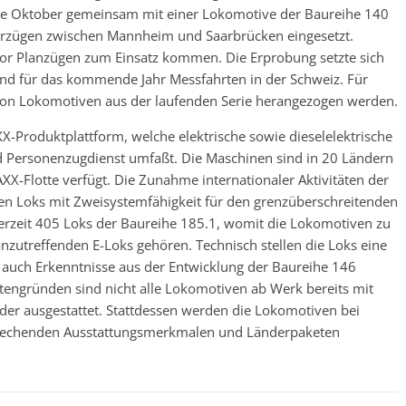
nde Oktober gemeinsam mit einer Lokomotive der Baureihe 140
erzügen zwischen Mannheim und Saarbrücken eingesetzt.
or Planzügen zum Einsatz kommen. Die Erprobung setzte sich
sind für das kommende Jahr Messfahrten in der Schweiz. Für
hon Lokomotiven aus der laufenden Serie herangezogen werden.
X-Produktplattform, welche elektrische sowie dieselelektrische
d Personenzugdienst umfaßt. Die Maschinen sind in 20 Ländern
XX-Flotte verfügt. Die Zunahme internationaler Aktivitäten der
hen Loks mit Zweisystemfähigkeit für den grenzüberschreitenden
rzeit 405 Loks der Baureihe 185.1, womit die Lokomotiven zu
zutreffenden E-Loks gehören. Technisch stellen die Loks eine
 auch Erkenntnisse aus der Entwicklung der Baureihe 146
stengründen sind nicht alle Lokomotiven ab Werk bereits mit
nder ausgestattet. Stattdessen werden die Lokomotiven bei
sprechenden Ausstattungsmerkmalen und Länderpaketen