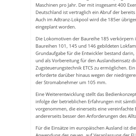
Maschinen pro Jahr. Der mit insgesamt 400 Exem
Deutschland ist vertraglich ein Abruf der berei
Auch im Adtranz-Lokpool wird die 185er übrigen
eingeplant worden.
Die Lokomotiven der Baureihe 185 verkörpern i
Baureihen 101, 145 und 146 gebildeten Lokfami
Grundaufgabe für die Entwickler bestand darin
und als Vorbereitung für den Auslandseinsatz 
Zugsteuerungstechnik ETCS zu ermöglichen. Ein f
erforderte darüber hinaus wegen der niedrige
der Stromabnehmer um 105 mm.
Eine Weiterentwicklung stellt das Bedienkonze
infolge der betrieblichen Erfahrungen mit sä
vorgenommen, die einerseits eine vereinfachte 
andererseits besser den Anforderungen des Allt
Für die Einsätze im europäischen Ausland ist die 
Anwendung des neuen, auf Veranlassung der EU