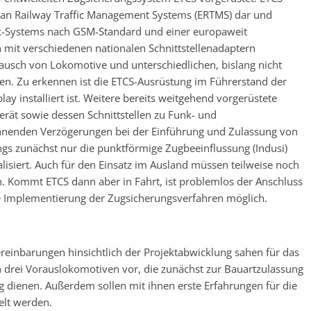
ean Railway Traffic Management Systems (ERTMS) dar und
nk-Systems nach GSM-Standard und einer europaweit
n mit verschiedenen nationalen Schnittstellenadaptern
ausch von Lokomotive und unterschiedlichen, bislang nicht
n. Zu erkennen ist die ETCS-Ausrüstung im Führerstand der
y installiert ist. Weitere bereits weitgehend vorgerüstete
rät sowie dessen Schnittstellen zu Funk- und
hnenden Verzögerungen bei der Einführung und Zulassung von
gs zunächst nur die punktförmige Zugbeeinflussung (Indusi)
alisiert. Auch für den Einsatz im Ausland müssen teilweise noch
 Kommt ETCS dann aber in Fahrt, ist problemlos der Anschluss
e Implementierung der Zugsicherungsverfahren möglich.
einbarungen hinsichtlich der Projektabwicklung sahen für das
on drei Vorauslokomotiven vor, die zunächst zur Bauartzulassung
g dienen. Außerdem sollen mit ihnen erste Erfahrungen für die
lt werden.