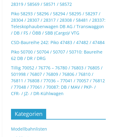
28319 / 58569 / 58571 / 58572
Piko 58293 / 58296 / 58294 / 58295 / 58297 /
28304 / 28307 / 28317 / 28308 / 58481 / 28337:
Teleskophaubenwagen DB AG / Transwaggon
/ DB / FS / ÖBB / SBB (Cargo)/ VTG
CSD-Baureihe 242: Piko 47483 / 47482 / 47484
Piko 50700 / 50704 / 50707 / 50710: Baureihe
62 DB / DR / DRG
Tillig 70052 / 76776 – 76780 / 76803 / 76805 /
501998 / 76807 / 76809 / 76806 / 76810 /
76811 / 76808 / 77036 – 77041 / 70057 / 76812
/ 77048 / 77061 / 70087: DB / MAV / PKP- /
CFR- / JZ- / DR-Kühlwagen
Kategorien
Modellbahnlisten