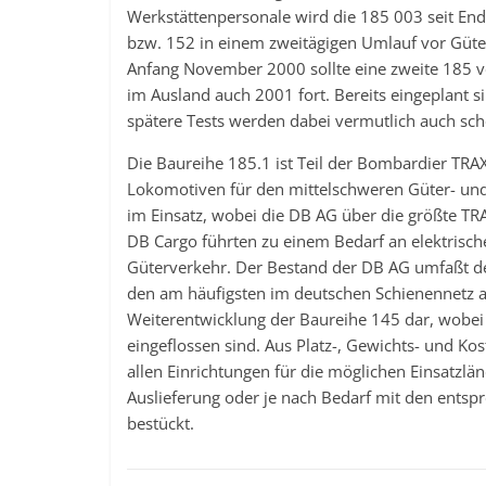
Werkstättenpersonale wird die 185 003 seit E
bzw. 152 in einem zweitägigen Umlauf vor Güt
Anfang November 2000 sollte eine zweite 185 v
im Ausland auch 2001 fort. Bereits eingeplant 
spätere Tests werden dabei vermutlich auch sc
Die Baureihe 185.1 ist Teil der Bombardier TRAX
Lokomotiven für den mittelschweren Güter- un
im Einsatz, wobei die DB AG über die größte TRA
DB Cargo führten zu einem Bedarf an elektrisc
Güterverkehr. Der Bestand der DB AG umfaßt de
den am häufigsten im deutschen Schienennetz an
Weiterentwicklung der Baureihe 145 dar, wobei
eingeflossen sind. Aus Platz-, Gewichts- und Ko
allen Einrichtungen für die möglichen Einsatzlä
Auslieferung oder je nach Bedarf mit den ent
bestückt.