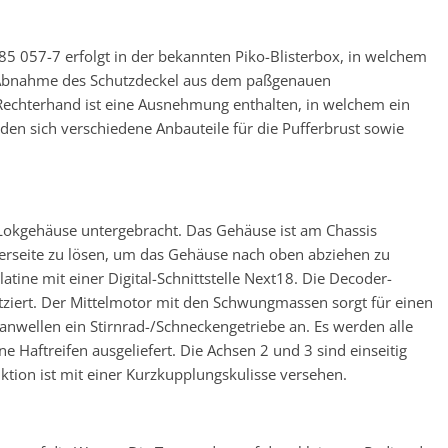
85 057-7 erfolgt in der bekannten Piko-Blisterbox, in welchem
 Abnahme des Schutzdeckel aus dem paßgenauen
chterhand ist eine Ausnehmung enthalten, in welchem ein
nden sich verschiedene Anbauteile für die Pufferbrust sowie
Lokgehäuse untergebracht. Das Gehäuse ist am Chassis
terseite zu lösen, um das Gehäuse nach oben abziehen zu
atine mit einer Digital-Schnittstelle Next18. Die Decoder-
platziert. Der Mittelmotor mit den Schwungmassen sorgt für einen
danwellen ein Stirnrad-/Schneckengetriebe an. Es werden alle
e Haftreifen ausgeliefert. Die Achsen 2 und 3 sind einseitig
uktion ist mit einer Kurzkupplungskulisse versehen.