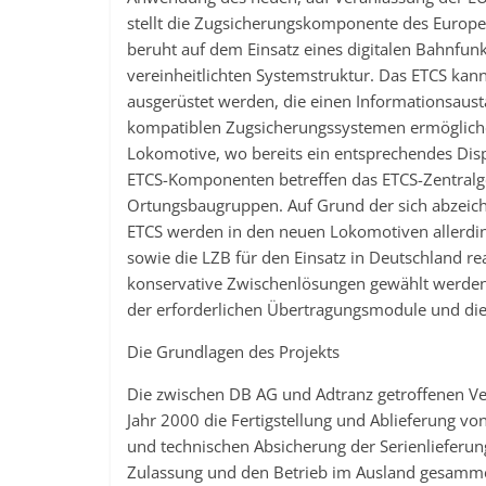
stellt die Zugsicherungskomponente des Europ
beruht auf dem Einsatz eines digitalen Bahnfu
vereinheitlichten Systemstruktur. Das ETCS kan
ausgerüstet werden, die einen Informationsaust
kompatiblen Zugsicherungssystemen ermögliche
Lokomotive, wo bereits ein entsprechendes Displa
ETCS-Komponenten betreffen das ETCS-Zentralge
Ortungsbaugruppen. Auf Grund der sich abzeic
ETCS werden in den neuen Lokomotiven allerdin
sowie die LZB für den Einsatz in Deutschland re
konservative Zwischenlösungen gewählt werden.
der erforderlichen Übertragungsmodule und di
Die Grundlagen des Projekts
Die zwischen DB AG und Adtranz getroffenen Ver
Jahr 2000 die Fertigstellung und Ablieferung v
und technischen Absicherung der Serienlieferun
Zulassung und den Betrieb im Ausland gesamme