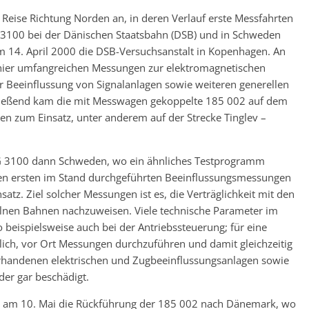
e Reise Richtung Norden an, in deren Verlauf erste Messfahrten
100 bei der Dänischen Staatsbahn (DSB) und in Schweden
m 14. April 2000 die DSB-Versuchsanstalt in Kopenhagen. An
 hier umfangreichen Messungen zur elektromagnetischen
er Beeinflussung von Signalanlagen sowie weiteren generellen
hließend kam die mit Messwagen gekoppelte 185 002 auf dem
n zum Einsatz, unter anderem auf der Strecke Tinglev –
 EG 3100 dann Schweden, wo ein ähnliches Testprogramm
den ersten im Stand durchgeführten Beeinflussungsmessungen
z. Ziel solcher Messungen ist es, die Verträglichkeit mit den
zelnen Bahnen nachzuweisen. Viele technische Parameter im
 beispielsweise auch bei der Antriebssteuerung; für eine
erlich, vor Ort Messungen durchzuführen und damit gleichzeitig
orhandenen elektrischen und Zugbeeinflussungsanlagen sowie
der gar beschädigt.
te am 10. Mai die Rückführung der 185 002 nach Dänemark, wo