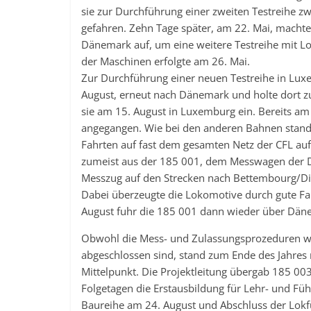
sie zur Durchführung einer zweiten Testreihe z
gefahren. Zehn Tage später, am 22. Mai, macht
Dänemark auf, um eine weitere Testreihe mit L
der Maschinen erfolgte am 26. Mai.
Zur Durchführung einer neuen Testreihe in Lux
August, erneut nach Dänemark und holte dort 
sie am 15. August in Luxemburg ein. Bereits a
angegangen. Wie bei den anderen Bahnen stand
Fahrten auf fast dem gesamten Netz der CFL 
zumeist aus der 185 001, dem Messwagen der 
Messzug auf den Strecken nach Bettembourg/Diff
Dabei überzeugte die Lokomotive durch gute Fa
August fuhr die 185 001 dann wieder über Däne
Obwohl die Mess- und Zulassungsprozeduren 
abgeschlossen sind, stand zum Ende des Jahres
Mittelpunkt. Die Projektleitung übergab 185 0
Folgetagen die Erstausbildung für Lehr- und Fü
Baureihe am 24. August und Abschluss der Lok