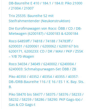
DB-Baureihe E 410 / 184.1 / 184.0: Piko 21000
/ 21004 / 21007
Trix 25535: Baureihe 52 mit
Steifrahmentender (Neukonstruktion)
Die Eurofimawagen von Roco: ÖBB / CD / DB-
Mietwagen (6200187) / 6200183 & 6200184
Roco 64859ff / 74818 / 74188 / 74783ff /
6200031 / 6200061 / 6200062 / 6200167 bis
6200171, 6200233: CD / DR / MAV / PKP / ZSSK
– Y/B 70-Wagen
Roco 34034 / 34049 / 6240002 / 6240004 /
6240003: Schmalspurwagen-Set ÖBB / ZB
Piko 40350 / 40352 / 40354 / 40355 / 40357:
DB-/DRB-Baureihe 116 / E 16 / ES 1 K. Bay. Sts.
B.
Piko 58470 bis 58477 / 58375 / 58376 / 58233 /
58232 / 58259 / 58286 / 58290: PKP Gags-t(x) /
Gas & CD Gags-t