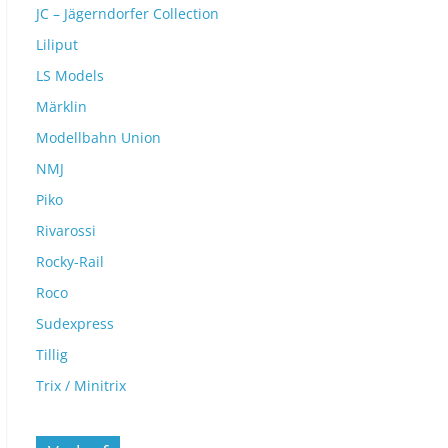
JC – Jägerndorfer Collection
Liliput
LS Models
Märklin
Modellbahn Union
NMJ
Piko
Rivarossi
Rocky-Rail
Roco
Sudexpress
Tillig
Trix / Minitrix