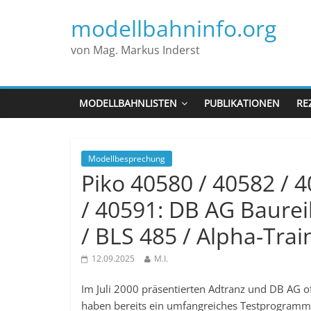
modellbahninfo.org
von Mag. Markus Inderst
MODELLBAHNLISTEN
PUBLIKATIONEN
RE
Modellbesprechung
Piko 40580 / 40582 / 4
/ 40591: DB AG Baurei
/ BLS 485 / Alpha-Trai
12.09.2025
M.I.
Im Juli 2000 präsentierten Adtranz und DB AG of
haben bereits ein umfangreiches Testprogramm a