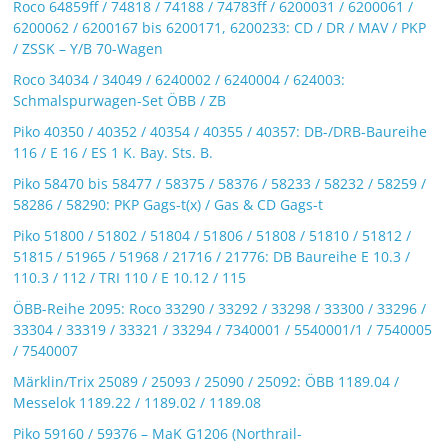
Roco 64859ff / 74818 / 74188 / 74783ff / 6200031 / 6200061 /
6200062 / 6200167 bis 6200171, 6200233: CD / DR / MAV / PKP
/ ZSSK – Y/B 70-Wagen
Roco 34034 / 34049 / 6240002 / 6240004 / 624003:
Schmalspurwagen-Set ÖBB / ZB
Piko 40350 / 40352 / 40354 / 40355 / 40357: DB-/DRB-Baureihe
116 / E 16 / ES 1 K. Bay. Sts. B.
Piko 58470 bis 58477 / 58375 / 58376 / 58233 / 58232 / 58259 /
58286 / 58290: PKP Gags-t(x) / Gas & CD Gags-t
Piko 51800 / 51802 / 51804 / 51806 / 51808 / 51810 / 51812 /
51815 / 51965 / 51968 / 21716 / 21776: DB Baureihe E 10.3 /
110.3 / 112 / TRI 110 / E 10.12 / 115
ÖBB-Reihe 2095: Roco 33290 / 33292 / 33298 / 33300 / 33296 /
33304 / 33319 / 33321 / 33294 / 7340001 / 5540001/1 / 7540005
/ 7540007
Märklin/Trix 25089 / 25093 / 25090 / 25092: ÖBB 1189.04 /
Messelok 1189.22 / 1189.02 / 1189.08
Piko 59160 / 59376 – MaK G1206 (Northrail-