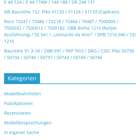
E 44 124 / E 44 174W / 144 188 / DR 244 131
DB-Baureihe 152: Piko 51120 / 51124 / 51133 (Captrain)
Roco 73247 / 73486 / 73218 / 73484 / 70487 / 7500005 /
7500032 / 7500012 / 7500182: ÖBB-Reihe 1216 (Railjet-
Ausführung) / SZ 541 / „Leonardo da Vinci“ / DPB 1216.940 / CD
1216
Baureihe 91.3-18 / ÖBB 691 / PKP TKi3 / DRG / CSD: Piko 50730
/ 50734 / 50740 / 50737 / 50743 / 50749 / 50746
Kategorien
Modellbahnlisten
Publikationen
Rezensionen
Modellbesprechungen
In eigener Sache