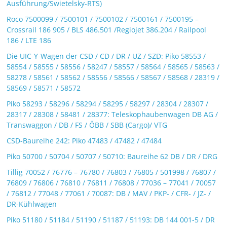
Ausführung/Swietelsky-RTS)
Roco 7500099 / 7500101 / 7500102 / 7500161 / 7500195 –
Crossrail 186 905 / BLS 486.501 /Regiojet 386.204 / Railpool
186 / LTE 186
Die UIC-Y-Wagen der CSD / CD / DR / UZ / SZD: Piko 58553 /
58554 / 58555 / 58556 / 58247 / 58557 / 58564 / 58565 / 58563 /
58278 / 58561 / 58562 / 58556 / 58566 / 58567 / 58568 / 28319 /
58569 / 58571 / 58572
Piko 58293 / 58296 / 58294 / 58295 / 58297 / 28304 / 28307 /
28317 / 28308 / 58481 / 28377: Teleskophaubenwagen DB AG /
Transwaggon / DB / FS / ÖBB / SBB (Cargo)/ VTG
CSD-Baureihe 242: Piko 47483 / 47482 / 47484
Piko 50700 / 50704 / 50707 / 50710: Baureihe 62 DB / DR / DRG
Tillig 70052 / 76776 – 76780 / 76803 / 76805 / 501998 / 76807 /
76809 / 76806 / 76810 / 76811 / 76808 / 77036 – 77041 / 70057
/ 76812 / 77048 / 77061 / 70087: DB / MAV / PKP- / CFR- / JZ- /
DR-Kühlwagen
Piko 51180 / 51184 / 51190 / 51187 / 51193: DB 144 001-5 / DR