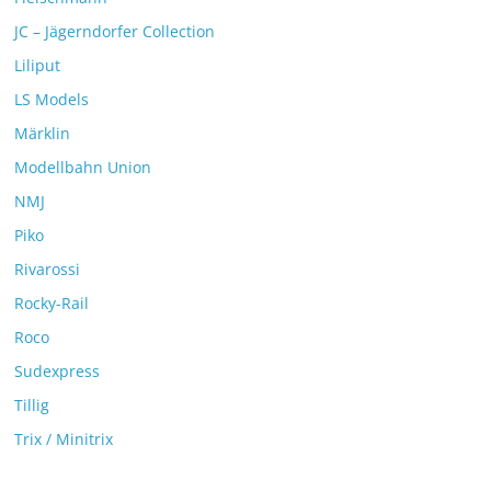
JC – Jägerndorfer Collection
Liliput
LS Models
Märklin
Modellbahn Union
NMJ
Piko
Rivarossi
Rocky-Rail
Roco
Sudexpress
Tillig
Trix / Minitrix