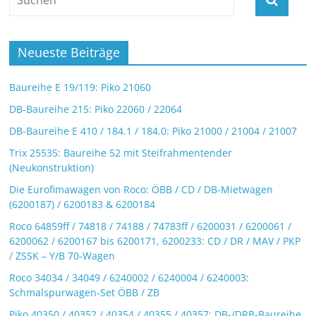
Neueste Beiträge
Baureihe E 19/119: Piko 21060
DB-Baureihe 215: Piko 22060 / 22064
DB-Baureihe E 410 / 184.1 / 184.0: Piko 21000 / 21004 / 21007
Trix 25535: Baureihe 52 mit Steifrahmentender
(Neukonstruktion)
Die Eurofimawagen von Roco: ÖBB / CD / DB-Mietwagen
(6200187) / 6200183 & 6200184
Roco 64859ff / 74818 / 74188 / 74783ff / 6200031 / 6200061 /
6200062 / 6200167 bis 6200171, 6200233: CD / DR / MAV / PKP
/ ZSSK – Y/B 70-Wagen
Roco 34034 / 34049 / 6240002 / 6240004 / 6240003:
Schmalspurwagen-Set ÖBB / ZB
Piko 40350 / 40352 / 40354 / 40355 / 40357: DB-/DRB-Baureihe