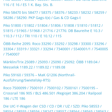
116 / E 16 / ES 1 K. Bay. Sts. B.
Piko 58470 bis 58477 / 58375 / 58376 / 58233 / 58232 / 58259 /
58286 / 58290: PKP Gags-t(x) / Gas & CD Gags-t
Piko 51800 / 51802 / 51804 / 51806 / 51808 / 51810 / 51812 /
51815 / 51965 / 51968 / 21716 / 21776: DB Baureihe E 10.3 /
110.3 / 112 / TRI 110 / E 10.12 / 115
ÖBB-Reihe 2095: Roco 33290 / 33292 / 33298 / 33300 / 33296 /
33304 / 33319 / 33321 / 33294 / 7340001 / 5540001/1 / 7540005
/ 7540007
Märklin/Trix 25089 / 25093 / 25090 / 25092: ÖBB 1189.04 /
Messelok 1189.22 / 1189.02 / 1189.08
Piko 59160 / 59376 – MaK G1206 (Northrail-
Ausführung/Swietelsky-RTS)
Roco 7500099 / 7500101 / 7500102 / 7500161 / 7500195 –
Crossrail 186 905 / BLS 486.501 /Regiojet 386.204 / Railpool
186 / LTE 186
Die UIC-Y-Wagen der CSD / CD / DR / UZ / SZD: Piko 58553 /
58554 / 58555 / 58556 / 58247 / 58557 / 58564 / 58565 / 58563 /