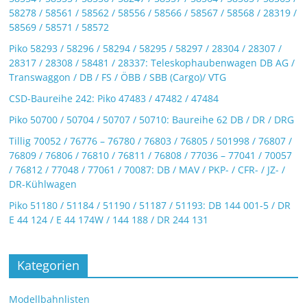
58278 / 58561 / 58562 / 58556 / 58566 / 58567 / 58568 / 28319 /
58569 / 58571 / 58572
Piko 58293 / 58296 / 58294 / 58295 / 58297 / 28304 / 28307 /
28317 / 28308 / 58481 / 28337: Teleskophaubenwagen DB AG /
Transwaggon / DB / FS / ÖBB / SBB (Cargo)/ VTG
CSD-Baureihe 242: Piko 47483 / 47482 / 47484
Piko 50700 / 50704 / 50707 / 50710: Baureihe 62 DB / DR / DRG
Tillig 70052 / 76776 – 76780 / 76803 / 76805 / 501998 / 76807 /
76809 / 76806 / 76810 / 76811 / 76808 / 77036 – 77041 / 70057
/ 76812 / 77048 / 77061 / 70087: DB / MAV / PKP- / CFR- / JZ- /
DR-Kühlwagen
Piko 51180 / 51184 / 51190 / 51187 / 51193: DB 144 001-5 / DR
E 44 124 / E 44 174W / 144 188 / DR 244 131
Kategorien
Modellbahnlisten