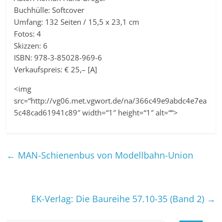
Buchhülle: Softcover
Umfang: 132 Seiten / 15,5 x 23,1 cm
Fotos: 4
Skizzen: 6
ISBN: 978-3-85028-969-6
Verkaufspreis: € 25,– [A]
<img
src=“http://vg06.met.vgwort.de/na/366c49e9abdc4e7ea
5c48cad61941c89″ width=“1″ height=“1″ alt=““>
←
MAN-Schienenbus von Modellbahn-Union
EK-Verlag: Die Baureihe 57.10-35 (Band 2)
→