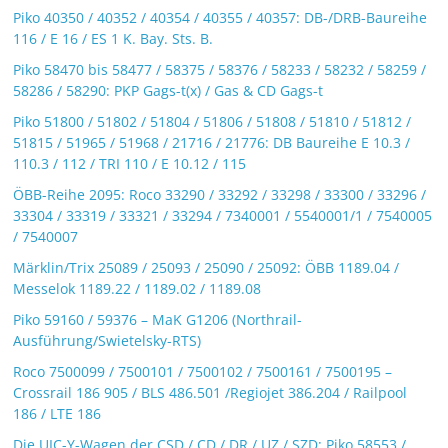
Piko 40350 / 40352 / 40354 / 40355 / 40357: DB-/DRB-Baureihe
116 / E 16 / ES 1 K. Bay. Sts. B.
Piko 58470 bis 58477 / 58375 / 58376 / 58233 / 58232 / 58259 /
58286 / 58290: PKP Gags-t(x) / Gas & CD Gags-t
Piko 51800 / 51802 / 51804 / 51806 / 51808 / 51810 / 51812 /
51815 / 51965 / 51968 / 21716 / 21776: DB Baureihe E 10.3 /
110.3 / 112 / TRI 110 / E 10.12 / 115
ÖBB-Reihe 2095: Roco 33290 / 33292 / 33298 / 33300 / 33296 /
33304 / 33319 / 33321 / 33294 / 7340001 / 5540001/1 / 7540005
/ 7540007
Märklin/Trix 25089 / 25093 / 25090 / 25092: ÖBB 1189.04 /
Messelok 1189.22 / 1189.02 / 1189.08
Piko 59160 / 59376 – MaK G1206 (Northrail-
Ausführung/Swietelsky-RTS)
Roco 7500099 / 7500101 / 7500102 / 7500161 / 7500195 –
Crossrail 186 905 / BLS 486.501 /Regiojet 386.204 / Railpool
186 / LTE 186
Die UIC-Y-Wagen der CSD / CD / DR / UZ / SZD: Piko 58553 /