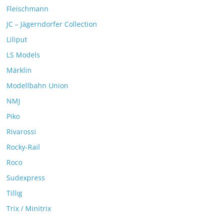
Fleischmann
JC – Jägerndorfer Collection
Liliput
LS Models
Märklin
Modellbahn Union
NMJ
Piko
Rivarossi
Rocky-Rail
Roco
Sudexpress
Tillig
Trix / Minitrix