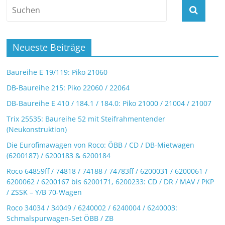
Neueste Beiträge
Baureihe E 19/119: Piko 21060
DB-Baureihe 215: Piko 22060 / 22064
DB-Baureihe E 410 / 184.1 / 184.0: Piko 21000 / 21004 / 21007
Trix 25535: Baureihe 52 mit Steifrahmentender
(Neukonstruktion)
Die Eurofimawagen von Roco: ÖBB / CD / DB-Mietwagen
(6200187) / 6200183 & 6200184
Roco 64859ff / 74818 / 74188 / 74783ff / 6200031 / 6200061 /
6200062 / 6200167 bis 6200171, 6200233: CD / DR / MAV / PKP
/ ZSSK – Y/B 70-Wagen
Roco 34034 / 34049 / 6240002 / 6240004 / 6240003:
Schmalspurwagen-Set ÖBB / ZB