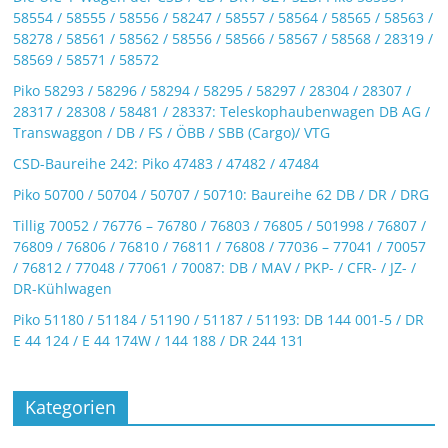
58554 / 58555 / 58556 / 58247 / 58557 / 58564 / 58565 / 58563 /
58278 / 58561 / 58562 / 58556 / 58566 / 58567 / 58568 / 28319 /
58569 / 58571 / 58572
Piko 58293 / 58296 / 58294 / 58295 / 58297 / 28304 / 28307 /
28317 / 28308 / 58481 / 28337: Teleskophaubenwagen DB AG /
Transwaggon / DB / FS / ÖBB / SBB (Cargo)/ VTG
CSD-Baureihe 242: Piko 47483 / 47482 / 47484
Piko 50700 / 50704 / 50707 / 50710: Baureihe 62 DB / DR / DRG
Tillig 70052 / 76776 – 76780 / 76803 / 76805 / 501998 / 76807 /
76809 / 76806 / 76810 / 76811 / 76808 / 77036 – 77041 / 70057
/ 76812 / 77048 / 77061 / 70087: DB / MAV / PKP- / CFR- / JZ- /
DR-Kühlwagen
Piko 51180 / 51184 / 51190 / 51187 / 51193: DB 144 001-5 / DR
E 44 124 / E 44 174W / 144 188 / DR 244 131
Kategorien