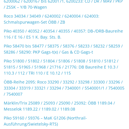
6200062 / 6200167 bis 6200171, 6200233: CD / DR / MAV / PKP
/ ZSSK – Y/B 70-Wagen
Roco 34034 / 34049 / 6240002 / 6240004 / 624003:
Schmalspurwagen-Set ÖBB / ZB
Piko 40350 / 40352 / 40354 / 40355 / 40357: DB-/DRB-Baureihe
116 / E 16 / ES 1 K. Bay. Sts. B.
Piko 58470 bis 58477 / 58375 / 58376 / 58233 / 58232 / 58259 /
58286 / 58290: PKP Gags-t(x) / Gas & CD Gags-t
Piko 51800 / 51802 / 51804 / 51806 / 51808 / 51810 / 51812 /
51815 / 51965 / 51968 / 21716 / 21776: DB Baureihe E 10.3 /
110.3 / 112 / TRI 110 / E 10.12 / 115
ÖBB-Reihe 2095: Roco 33290 / 33292 / 33298 / 33300 / 33296 /
33304 / 33319 / 33321 / 33294 / 7340001 / 5540001/1 / 7540005
/ 7540007
Märklin/Trix 25089 / 25093 / 25090 / 25092: ÖBB 1189.04 /
Messelok 1189.22 / 1189.02 / 1189.08
Piko 59160 / 59376 – MaK G1206 (Northrail-
Ausführung/Swietelsky-RTS)