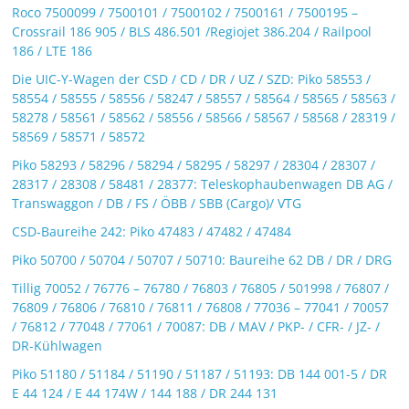
Roco 7500099 / 7500101 / 7500102 / 7500161 / 7500195 –
Crossrail 186 905 / BLS 486.501 /Regiojet 386.204 / Railpool
186 / LTE 186
Die UIC-Y-Wagen der CSD / CD / DR / UZ / SZD: Piko 58553 /
58554 / 58555 / 58556 / 58247 / 58557 / 58564 / 58565 / 58563 /
58278 / 58561 / 58562 / 58556 / 58566 / 58567 / 58568 / 28319 /
58569 / 58571 / 58572
Piko 58293 / 58296 / 58294 / 58295 / 58297 / 28304 / 28307 /
28317 / 28308 / 58481 / 28377: Teleskophaubenwagen DB AG /
Transwaggon / DB / FS / ÖBB / SBB (Cargo)/ VTG
CSD-Baureihe 242: Piko 47483 / 47482 / 47484
Piko 50700 / 50704 / 50707 / 50710: Baureihe 62 DB / DR / DRG
Tillig 70052 / 76776 – 76780 / 76803 / 76805 / 501998 / 76807 /
76809 / 76806 / 76810 / 76811 / 76808 / 77036 – 77041 / 70057
/ 76812 / 77048 / 77061 / 70087: DB / MAV / PKP- / CFR- / JZ- /
DR-Kühlwagen
Piko 51180 / 51184 / 51190 / 51187 / 51193: DB 144 001-5 / DR
E 44 124 / E 44 174W / 144 188 / DR 244 131