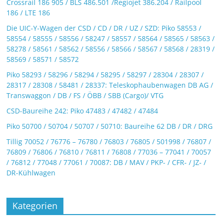
Crossrail 186 905 / BLS 486.501 /Regiojet 386.204 / Railpool
186 / LTE 186
Die UIC-Y-Wagen der CSD / CD / DR / UZ / SZD: Piko 58553 /
58554 / 58555 / 58556 / 58247 / 58557 / 58564 / 58565 / 58563 /
58278 / 58561 / 58562 / 58556 / 58566 / 58567 / 58568 / 28319 /
58569 / 58571 / 58572
Piko 58293 / 58296 / 58294 / 58295 / 58297 / 28304 / 28307 /
28317 / 28308 / 58481 / 28337: Teleskophaubenwagen DB AG /
Transwaggon / DB / FS / ÖBB / SBB (Cargo)/ VTG
CSD-Baureihe 242: Piko 47483 / 47482 / 47484
Piko 50700 / 50704 / 50707 / 50710: Baureihe 62 DB / DR / DRG
Tillig 70052 / 76776 – 76780 / 76803 / 76805 / 501998 / 76807 /
76809 / 76806 / 76810 / 76811 / 76808 / 77036 – 77041 / 70057
/ 76812 / 77048 / 77061 / 70087: DB / MAV / PKP- / CFR- / JZ- /
DR-Kühlwagen
Kategorien