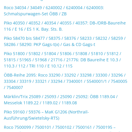
Roco 34034 / 34049 / 6240002 / 6240004 / 6240003:
Schmalspurwagen-Set ÖBB / ZB
Piko 40350 / 40352 / 40354 / 40355 / 40357: DB-/DRB-Baureihe
116 / E 16 / ES 1 K. Bay. Sts. B.
Piko 58470 bis 58477 / 58375 / 58376 / 58233 / 58232 / 58259 /
58286 / 58290: PKP Gags-t(x) / Gas & CD Gags-t
Piko 51800 / 51802 / 51804 / 51806 / 51808 / 51810 / 51812 /
51815 / 51965 / 51968 / 21716 / 21776: DB Baureihe E 10.3 /
110.3 / 112 / TRI 110 / E 10.12 / 115
ÖBB-Reihe 2095: Roco 33290 / 33292 / 33298 / 33300 / 33296 /
33304 / 33319 / 33321 / 33294 / 7340001 / 5540001/1 / 7540005
/ 7540007
Märklin/Trix 25089 / 25093 / 25090 / 25092: ÖBB 1189.04 /
Messelok 1189.22 / 1189.02 / 1189.08
Piko 59160 / 59376 – MaK G1206 (Northrail-
Ausführung/Swietelsky-RTS)
Roco 7500099 / 7500101 / 7500102 / 7500161 / 7500195 –