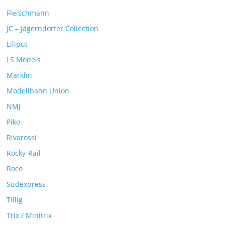
Fleischmann
JC – Jägerndorfer Collection
Liliput
LS Models
Märklin
Modellbahn Union
NMJ
Piko
Rivarossi
Rocky-Rail
Roco
Sudexpress
Tillig
Trix / Minitrix