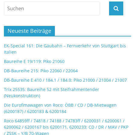
Neueste Beiträge
EK-Special 161: Die Gäubahn – Fernverkehr von Stuttgart bis
Italien
Baureihe E 19/119: Piko 21060
DB-Baureihe 215: Piko 22060 / 22064
DB-Baureihe E 410 / 184.1 / 184.0: Piko 21000 / 21004 / 21007
Trix 25535: Baureihe 52 mit Steifrahmentender
(Neukonstruktion)
Die Eurofimawagen von Roco: ÖBB / CD / DB-Mietwagen
(6200187) / 6200183 & 6200184
Roco 64859ff / 74818 / 74188 / 74783ff / 6200031 / 6200061 /
6200062 / 6200167 bis 6200171, 6200233: CD / DR / MAV / PKP
/ ZSSK – Y/B 70-Wagen