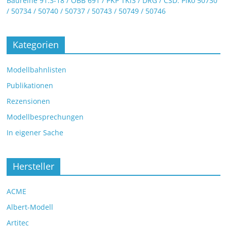
Baureihe 91.3-18 / ÖBB 691 / PKP TKi3 / DRG / CSD: Piko 50730
/ 50734 / 50740 / 50737 / 50743 / 50749 / 50746
Kategorien
Modellbahnlisten
Publikationen
Rezensionen
Modellbesprechungen
In eigener Sache
Hersteller
ACME
Albert-Modell
Artitec