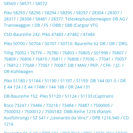
58569 / 58571 / 58572
Piko 58293 / 58296 / 58294 / 58295 / 58297 / 28304 / 28307 /
28317 / 28308 / 58481 / 28377: Teleskophaubenwagen DB AG /
Transwaggon / DB / FS / ÖBB / SBB (Cargo)/ VTG
CSD-Baureihe 242: Piko 47483 / 47482 / 47484
Piko 50700 / 50704 / 50707 / 50710: Baureihe 62 DB / DR / DRG
Tillig 70052 / 76776 – 76780 / 76803 / 76805 / 501998 / 76807 /
76809 / 76806 / 76810 / 76811 / 76808 / 77036 – 77041 / 70057
/ 76812 / 77048 / 77061 / 70087: DB / MAV / PKP- / CFR- / JZ- /
DR-Kühlwagen
Piko 51180 / 51184 / 51190 / 51187 / 51193: DB 144 001-5 / DR
E 44 124 / E 44 174W / 144 188 / DR 244 131
DB-Baureihe 152: Piko 51120 / 51124 / 51133 (Captrain)
Roco 73247 / 73486 / 73218 / 73484 / 70487 / 7500005 /
7500032 / 7500012 / 7500182: ÖBB-Reihe 1216 (Railjet-
Ausführung) / SZ 541 / „Leonardo da Vinci“ / DPB 1216.940 / CD
1216