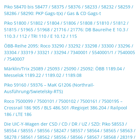
Piko 58470 bis 58477 / 58375 / 58376 / 58233 / 58232 / 58259 /
58286 / 58290: PKP Gags-t(x) / Gas & CD Gags-t
Piko 51800 / 51802 / 51804 / 51806 / 51808 / 51810 / 51812 /
51815 / 51965 / 51968 / 21716 / 21776: DB Baureihe E 10.3 /
110.3 / 112 / TRI 110 / E 10.12 / 115
ÖBB-Reihe 2095: Roco 33290 / 33292 / 33298 / 33300 / 33296 /
33304 / 33319 / 33321 / 33294 / 7340001 / 5540001/1 / 7540005
/ 7540007
Märklin/Trix 25089 / 25093 / 25090 / 25092: ÖBB 1189.04 /
Messelok 1189.22 / 1189.02 / 1189.08
Piko 59160 / 59376 – MaK G1206 (Northrail-
Ausführung/Swietelsky-RTS)
Roco 7500099 / 7500101 / 7500102 / 7500161 / 7500195 –
Crossrail 186 905 / BLS 486.501 /Regiojet 386.204 / Railpool
186 / LTE 186
Die UIC-Y-Wagen der CSD / CD / DR / UZ / SZD: Piko 58553 /
58554 / 58555 / 58556 / 58247 / 58557 / 58564 / 58565 / 58563 /
58278 / 58561 / 58562 / 58556 / 58566 / 58567 / 58568 / 28319 /