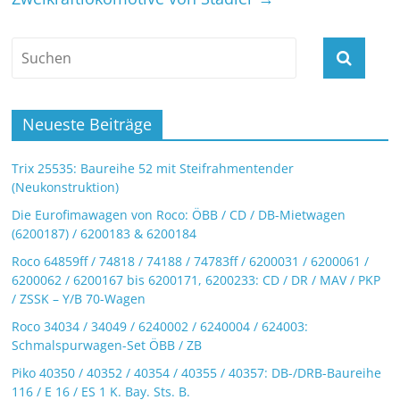
Neueste Beiträge
Trix 25535: Baureihe 52 mit Steifrahmentender
(Neukonstruktion)
Die Eurofimawagen von Roco: ÖBB / CD / DB-Mietwagen
(6200187) / 6200183 & 6200184
Roco 64859ff / 74818 / 74188 / 74783ff / 6200031 / 6200061 /
6200062 / 6200167 bis 6200171, 6200233: CD / DR / MAV / PKP
/ ZSSK – Y/B 70-Wagen
Roco 34034 / 34049 / 6240002 / 6240004 / 624003:
Schmalspurwagen-Set ÖBB / ZB
Piko 40350 / 40352 / 40354 / 40355 / 40357: DB-/DRB-Baureihe
116 / E 16 / ES 1 K. Bay. Sts. B.