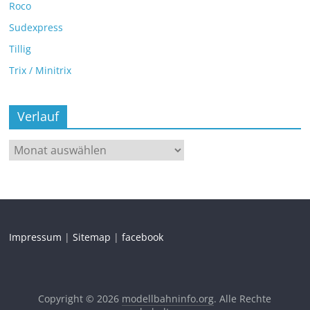
Roco
Sudexpress
Tillig
Trix / Minitrix
Verlauf
Impressum
|
Sitemap
|
facebook
Copyright © 2026
modellbahninfo.org
. Alle Rechte