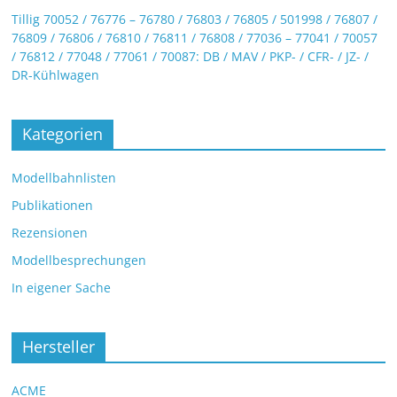
Tillig 70052 / 76776 – 76780 / 76803 / 76805 / 501998 / 76807 /
76809 / 76806 / 76810 / 76811 / 76808 / 77036 – 77041 / 70057
/ 76812 / 77048 / 77061 / 70087: DB / MAV / PKP- / CFR- / JZ- /
DR-Kühlwagen
Kategorien
Modellbahnlisten
Publikationen
Rezensionen
Modellbesprechungen
In eigener Sache
Hersteller
ACME