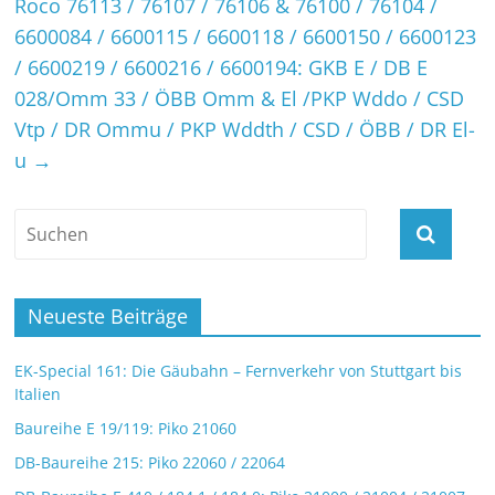
Roco 76113 / 76107 / 76106 & 76100 / 76104 /
6600084 / 6600115 / 6600118 / 6600150 / 6600123
/ 6600219 / 6600216 / 6600194: GKB E / DB E
028/Omm 33 / ÖBB Omm & El /PKP Wddo / CSD
Vtp / DR Ommu / PKP Wddth / CSD / ÖBB / DR El-
u
→
Neueste Beiträge
EK-Special 161: Die Gäubahn – Fernverkehr von Stuttgart bis
Italien
Baureihe E 19/119: Piko 21060
DB-Baureihe 215: Piko 22060 / 22064