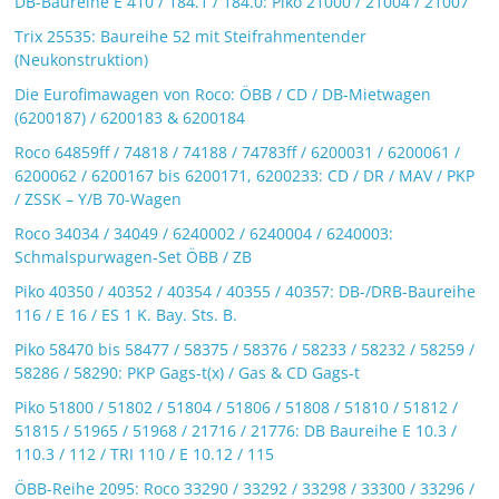
DB-Baureihe E 410 / 184.1 / 184.0: Piko 21000 / 21004 / 21007
Trix 25535: Baureihe 52 mit Steifrahmentender
(Neukonstruktion)
Die Eurofimawagen von Roco: ÖBB / CD / DB-Mietwagen
(6200187) / 6200183 & 6200184
Roco 64859ff / 74818 / 74188 / 74783ff / 6200031 / 6200061 /
6200062 / 6200167 bis 6200171, 6200233: CD / DR / MAV / PKP
/ ZSSK – Y/B 70-Wagen
Roco 34034 / 34049 / 6240002 / 6240004 / 6240003:
Schmalspurwagen-Set ÖBB / ZB
Piko 40350 / 40352 / 40354 / 40355 / 40357: DB-/DRB-Baureihe
116 / E 16 / ES 1 K. Bay. Sts. B.
Piko 58470 bis 58477 / 58375 / 58376 / 58233 / 58232 / 58259 /
58286 / 58290: PKP Gags-t(x) / Gas & CD Gags-t
Piko 51800 / 51802 / 51804 / 51806 / 51808 / 51810 / 51812 /
51815 / 51965 / 51968 / 21716 / 21776: DB Baureihe E 10.3 /
110.3 / 112 / TRI 110 / E 10.12 / 115
ÖBB-Reihe 2095: Roco 33290 / 33292 / 33298 / 33300 / 33296 /