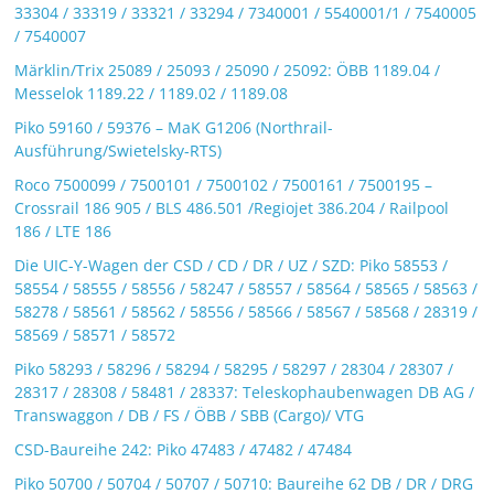
33304 / 33319 / 33321 / 33294 / 7340001 / 5540001/1 / 7540005
/ 7540007
Märklin/Trix 25089 / 25093 / 25090 / 25092: ÖBB 1189.04 /
Messelok 1189.22 / 1189.02 / 1189.08
Piko 59160 / 59376 – MaK G1206 (Northrail-
Ausführung/Swietelsky-RTS)
Roco 7500099 / 7500101 / 7500102 / 7500161 / 7500195 –
Crossrail 186 905 / BLS 486.501 /Regiojet 386.204 / Railpool
186 / LTE 186
Die UIC-Y-Wagen der CSD / CD / DR / UZ / SZD: Piko 58553 /
58554 / 58555 / 58556 / 58247 / 58557 / 58564 / 58565 / 58563 /
58278 / 58561 / 58562 / 58556 / 58566 / 58567 / 58568 / 28319 /
58569 / 58571 / 58572
Piko 58293 / 58296 / 58294 / 58295 / 58297 / 28304 / 28307 /
28317 / 28308 / 58481 / 28337: Teleskophaubenwagen DB AG /
Transwaggon / DB / FS / ÖBB / SBB (Cargo)/ VTG
CSD-Baureihe 242: Piko 47483 / 47482 / 47484
Piko 50700 / 50704 / 50707 / 50710: Baureihe 62 DB / DR / DRG