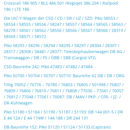
Crossrail 186 905 / BLS 486.501 /Regiojet 386.204 / Railpool
186 / LTE 186
Die UIC-Y-Wagen der CSD / CD / DR / UZ / SZD: Piko 58553 /
58554 / 58555 / 58556 / 58247 / 58557 / 58564 / 58565 / 58563 /
58278 / 58561 / 58562 / 58556 / 58566 / 58567 / 58568 / 28319 /
58569 / 58571 / 58572
Piko 58293 / 58296 / 58294 / 58295 / 58297 / 28304 / 28307 /
28317 / 28308 / 58481 / 28377: Teleskophaubenwagen DB AG /
Transwaggon / DB / FS / ÖBB / SBB (Cargo)/ VTG
CSD-Baureihe 242: Piko 47483 / 47482 / 47484
Piko 50700 / 50704 / 50707 / 50710: Baureihe 62 DB / DR / DRG
Tillig 70052 / 76776 – 76780 / 76803 / 76805 / 501998 / 76807 /
76809 / 76806 / 76810 / 76811 / 76808 / 77036 – 77041 / 70057
/ 76812 / 77048 / 77061 / 70087: DB / MAV / PKP- / CFR- / JZ- /
DR-Kühlwagen
Piko 51180 / 51184 / 51190 / 51187 / 51193: DB 144 001-5 / DR
E 44 124 / E 44 174W / 144 188 / DR 244 131
DB-Baureihe 152: Piko 51120 / 51124 / 51133 (Captrain)