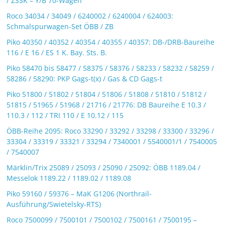
/ ZSSK – Y/B 70-Wagen
Roco 34034 / 34049 / 6240002 / 6240004 / 624003:
Schmalspurwagen-Set ÖBB / ZB
Piko 40350 / 40352 / 40354 / 40355 / 40357: DB-/DRB-Baureihe
116 / E 16 / ES 1 K. Bay. Sts. B.
Piko 58470 bis 58477 / 58375 / 58376 / 58233 / 58232 / 58259 /
58286 / 58290: PKP Gags-t(x) / Gas & CD Gags-t
Piko 51800 / 51802 / 51804 / 51806 / 51808 / 51810 / 51812 /
51815 / 51965 / 51968 / 21716 / 21776: DB Baureihe E 10.3 /
110.3 / 112 / TRI 110 / E 10.12 / 115
ÖBB-Reihe 2095: Roco 33290 / 33292 / 33298 / 33300 / 33296 /
33304 / 33319 / 33321 / 33294 / 7340001 / 5540001/1 / 7540005
/ 7540007
Märklin/Trix 25089 / 25093 / 25090 / 25092: ÖBB 1189.04 /
Messelok 1189.22 / 1189.02 / 1189.08
Piko 59160 / 59376 – MaK G1206 (Northrail-
Ausführung/Swietelsky-RTS)
Roco 7500099 / 7500101 / 7500102 / 7500161 / 7500195 –