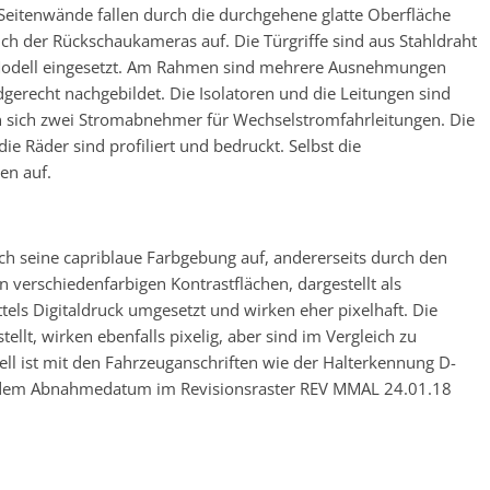
e Seitenwände fallen durch die durchgehene glatte Oberfläche
h der Rückschaukameras auf. Die Türgriffe sind aus Stahldraht
s Modell eingesetzt. Am Rahmen sind mehrere Ausnehmungen
dgerecht nachgebildet. Die Isolatoren und die Leitungen sind
n sich zwei Stromabnehmer für Wechselstromfahrleitungen. Die
ie Räder sind profiliert und bedruckt. Selbst die
en auf.
rch seine capriblaue Farbgebung auf, andererseits durch den
 verschiedenfarbigen Kontrastflächen, dargestellt als
els Digitaldruck umgesetzt und wirken eher pixelhaft. Die
ellt, wirken ebenfalls pixelig, aber sind im Vergleich zu
l ist mit den Fahrzeuganschriften wie der Halterkennung D-
dem Abnahmedatum im Revisionsraster REV MMAL 24.01.18