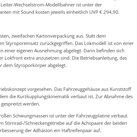
-Leiter-Wechselstrom-Modellbahner ist unter der
anten mit Sound kosten jeweils einheitlich UVP € 294,90.
usten, zweifachen Kartonverpackung aus. Statt dem
n Styroporeinsatz zurückgegriffen. Das Lokmodell ist von einer
t ein einer eigenen Ausnehmung abgelegt. Darin befinden sich
er Lokfront extra anzusetzen sind. Die Betriebsanleitung, das
er dem Styroporkörper abgelegt.
triebskonzept vorgesehen. Das Fahrzeuggehäuse aus Kunststoff
 dem die Kurzkupplungskinematik verbaut ist. Zur Abnahme des
gespreitzt werden.
großen Schwungmassen ist unter der Fahrzeugplatine verbaut.
em Stirnrad-/Schneckengetriebe auf die Achspaare der beiden
erbesserung der Adhäsion ein Haftreifenpaar auf.