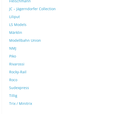
Fleischmann
JC – Jägerndorfer Collection
Liliput
LS Models
Märklin
Modellbahn Union
NMJ
Piko
Rivarossi
Rocky-Rail
Roco
Sudexpress
Tillig
Trix / Minitrix