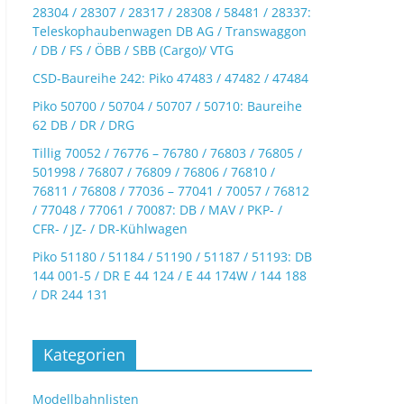
28304 / 28307 / 28317 / 28308 / 58481 / 28337:
Teleskophaubenwagen DB AG / Transwaggon
/ DB / FS / ÖBB / SBB (Cargo)/ VTG
CSD-Baureihe 242: Piko 47483 / 47482 / 47484
Piko 50700 / 50704 / 50707 / 50710: Baureihe
62 DB / DR / DRG
Tillig 70052 / 76776 – 76780 / 76803 / 76805 /
501998 / 76807 / 76809 / 76806 / 76810 /
76811 / 76808 / 77036 – 77041 / 70057 / 76812
/ 77048 / 77061 / 70087: DB / MAV / PKP- /
CFR- / JZ- / DR-Kühlwagen
Piko 51180 / 51184 / 51190 / 51187 / 51193: DB
144 001-5 / DR E 44 124 / E 44 174W / 144 188
/ DR 244 131
Kategorien
Modellbahnlisten