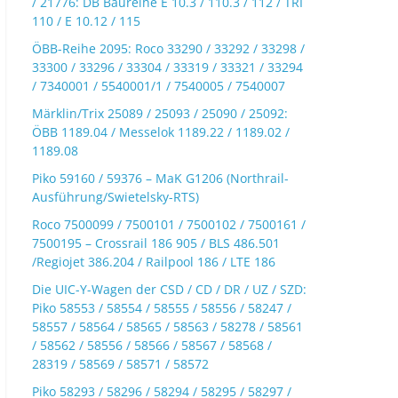
/ 21776: DB Baureihe E 10.3 / 110.3 / 112 / TRI
110 / E 10.12 / 115
ÖBB-Reihe 2095: Roco 33290 / 33292 / 33298 /
33300 / 33296 / 33304 / 33319 / 33321 / 33294
/ 7340001 / 5540001/1 / 7540005 / 7540007
Märklin/Trix 25089 / 25093 / 25090 / 25092:
ÖBB 1189.04 / Messelok 1189.22 / 1189.02 /
1189.08
Piko 59160 / 59376 – MaK G1206 (Northrail-
Ausführung/Swietelsky-RTS)
Roco 7500099 / 7500101 / 7500102 / 7500161 /
7500195 – Crossrail 186 905 / BLS 486.501
/Regiojet 386.204 / Railpool 186 / LTE 186
Die UIC-Y-Wagen der CSD / CD / DR / UZ / SZD:
Piko 58553 / 58554 / 58555 / 58556 / 58247 /
58557 / 58564 / 58565 / 58563 / 58278 / 58561
/ 58562 / 58556 / 58566 / 58567 / 58568 /
28319 / 58569 / 58571 / 58572
Piko 58293 / 58296 / 58294 / 58295 / 58297 /