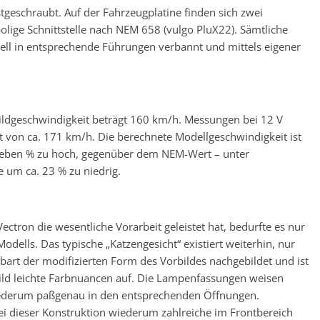
geschraubt. Auf der Fahrzeugplatine finden sich zwei
lige Schnittstelle nach NEM 658 (vulgo PluX22). Sämtliche
l in entsprechende Führungen verbannt und mittels eigener
ldgeschwindigkeit beträgt 160 km/h. Messungen bei 12 V
von ca. 171 km/h. Die berechnete Modellgeschwindigkeit ist
sieben % zu hoch, gegenüber dem NEM-Wert – unter
 um ca. 23 % zu niedrig.
tron die wesentliche Vorarbeit geleistet hat, bedurfte es nur
ells. Das typische „Katzengesicht“ existiert weiterhin, nur
art der modifizierten Form des Vorbildes nachgebildet und ist
ild leichte Farbnuancen auf. Die Lampenfassungen weisen
wiederum paßgenau in den entsprechenden Öffnungen.
 dieser Konstruktion wiederum zahlreiche im Frontbereich