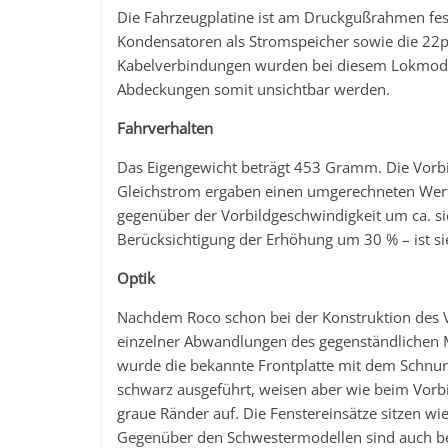
Die Fahrzeugplatine ist am Druckgußrahmen fest
Kondensatoren als Stromspeicher sowie die 22po
Kabelverbindungen wurden bei diesem Lokmodel
Abdeckungen somit unsichtbar werden.
Fahrverhalten
Das Eigengewicht beträgt 453 Gramm. Die Vorbi
Gleichstrom ergaben einen umgerechneten Wert 
gegenüber der Vorbildgeschwindigkeit um ca. 
Berücksichtigung der Erhöhung um 30 % – ist sie
Optik
Nachdem Roco schon bei der Konstruktion des Vec
einzelner Abwandlungen des gegenständlichen Mod
wurde die bekannte Frontplatte mit dem Schnurb
schwarz ausgeführt, weisen aber wie beim Vorb
graue Ränder auf. Die Fenstereinsätze sitzen 
Gegenüber den Schwestermodellen sind auch bei