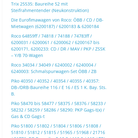
Trix 25535: Baureihe 52 mit
Steifrahmentender (Neukonstruktion)
Die Eurofimawagen von Roco: ÖBB / CD / DB-
Mietwagen (6200187) / 6200183 & 6200184
Roco 64859ff / 74818 / 74188 / 74783ff /
6200031 / 6200061 / 6200062 / 6200167 bis
6200171, 6200233: CD / DR / MAV / PKP / ZSSK
– Y/B 70-Wagen
Roco 34034 / 34049 / 6240002 / 6240004 /
6240003: Schmalspurwagen-Set ÖBB / ZB
Piko 40350 / 40352 / 40354 / 40355 / 40357:
DB-/DRB-Baureihe 116 / E 16 / ES 1 K. Bay. Sts.
B.
Piko 58470 bis 58477 / 58375 / 58376 / 58233 /
58232 / 58259 / 58286 / 58290: PKP Gags-t(x) /
Gas & CD Gags-t
Piko 51800 / 51802 / 51804 / 51806 / 51808 /
51810 / 51812 / 51815 / 51965 / 51968 / 21716