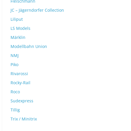
Fleischmann
JC – Jägerndorfer Collection
Liliput
LS Models
Märklin
Modellbahn Union
NMJ
Piko
Rivarossi
Rocky-Rail
Roco
Sudexpress
Tillig
Trix / Minitrix