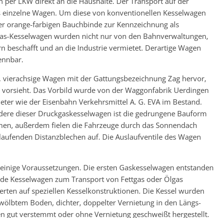
n per LKW direkt an die Haushalte. Der Transport auf der
s einzelne Wagen. Um diese von konventionellen Kesselwagen
er orange-farbigen Bauchbinde zur Kennzeichnung als
as-Kesselwagen wurden nicht nur von den Bahnverwaltungen,
 beschafft und an die Industrie vermietet. Derartige Wagen
ennbar.
 vierachsige Wagen mit der Gattungsbezeichnung Zag hervor,
e vorsieht. Das Vorbild wurde von der Waggonfabrik Uerdingen
er wie der Eisenbahn Verkehrsmittel A. G. EVA im Bestand.
ere dieser Druckgaskesselwagen ist die gedrungene Bauform
umen, außerdem fielen die Fahrzeuge durch das Sonnendach
laufenden Distanzblechen auf. Die Auslaufventile des Wagen
n einige Voraussetzungen. Die ersten Gaskesselwagen entstanden
ende Kesselwagen zum Transport von Fettgas oder Ölgas
rten auf speziellen Kesselkonstruktionen. Die Kessel wurden
wölbtem Boden, dichter, doppelter Vernietung in den Längs-
 gut verstemmt oder ohne Vernietung geschweißt hergestellt.