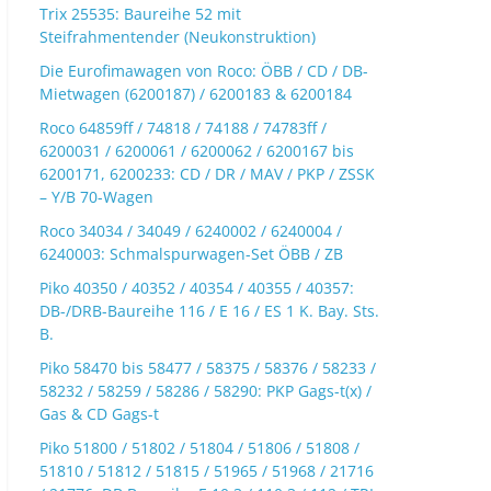
Trix 25535: Baureihe 52 mit
Steifrahmentender (Neukonstruktion)
Die Eurofimawagen von Roco: ÖBB / CD / DB-
Mietwagen (6200187) / 6200183 & 6200184
Roco 64859ff / 74818 / 74188 / 74783ff /
6200031 / 6200061 / 6200062 / 6200167 bis
6200171, 6200233: CD / DR / MAV / PKP / ZSSK
– Y/B 70-Wagen
Roco 34034 / 34049 / 6240002 / 6240004 /
6240003: Schmalspurwagen-Set ÖBB / ZB
Piko 40350 / 40352 / 40354 / 40355 / 40357:
DB-/DRB-Baureihe 116 / E 16 / ES 1 K. Bay. Sts.
B.
Piko 58470 bis 58477 / 58375 / 58376 / 58233 /
58232 / 58259 / 58286 / 58290: PKP Gags-t(x) /
Gas & CD Gags-t
Piko 51800 / 51802 / 51804 / 51806 / 51808 /
51810 / 51812 / 51815 / 51965 / 51968 / 21716