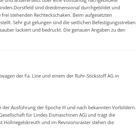
se und andererseits über eine vollständig nachgebildete
inden-Dorstfeld sind dreidimensional durchgebildet und
die frei stehenden Rechteckschaken. Beim aufgesetzten
ellt. Sehr gut gelungen sind die seitlichen Befestigungsstreben
sauber lackiert und bedruckt. Die genauen Angaben zu den
atwagen der Fa. Line und einem der Ruhr-Stickstoff AG in
n der Ausführung der Epoche III und nach bekannten Vorbildern.
Gesellschaft für Lindes Eismaschinen AG) und trägt die
öllriegelskreuth und im Revisionsraster stehen die