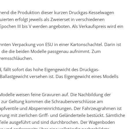
hend die Produktion dieser kurzen Druckgas-Kesselwagen
ierten erfolgt jeweils als Zweierset in verschiedenen
pochen III bis V werden angeboten. Als Verkaufspreis wird ein
annten Verpackung von ESU in einer Kartonschachtel. Darin ist
, die die beiden Modelle passgenau aufnimmt. Zum
Bremsschläuchen.
d, fällt sofort das hohe Eigengewicht des Druckgas-
Ballastgewicht versehen ist. Das Eigengewicht eines Modells
 Modelle weisen feine Gravuren auf. Die Nachbildung der
ön zur Geltung kommen die Schraubenverschlüsse am
Zapfventile und Absperreinrichtungen. Der Fahrzeugrahmen ist
rung mit zierlichen Griff- und Geländerteile bestückt. Sämtliche
e Teile ausgeführt und sind durchbrochen. Der Wagenboden