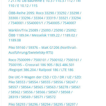
/ 21776: DB Baureihe E 10.3 / 110.3 / 112 / TRI
110 / E 10.12 / 115
ÖBB-Reihe 2095: Roco 33290 / 33292 / 33298 /
33300 / 33296 / 33304 / 33319 / 33321 / 33294
/ 7340001 / 5540001/1 / 7540005 / 7540007
Märklin/Trix 25089 / 25093 / 25090 / 25092:
ÖBB 1189.04 / Messelok 1189.22 / 1189.02 /
1189.08
Piko 59160 / 59376 – MaK G1206 (Northrail-
Ausführung/Swietelsky-RTS)
Roco 7500099 / 7500101 / 7500102 / 7500161 /
7500195 – Crossrail 186 905 / BLS 486.501
/Regiojet 386.204 / Railpool 186 / LTE 186
Die UIC-Y-Wagen der CSD / CD / DR / UZ / SZD:
Piko 58553 / 58554 / 58555 / 58556 / 58247 /
58557 / 58564 / 58565 / 58563 / 58278 / 58561
/ 58562 / 58556 / 58566 / 58567 / 58568 /
28319 / 58569 / 58571 / 58572
Piko 58293 / 58296 / 58294 / 58295 / 58297 /