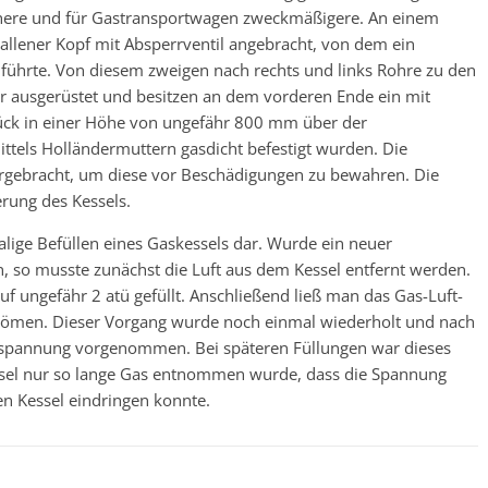
lichere und für Gastransportwagen zweckmäßigere. An einem
etallener Kopf mit Absperrventil angebracht, von dem ein
führte. Von diesem zweigen nach rechts und links Rohre zu den
r ausgerüstet und besitzen an dem vorderen Ende ein mit
k in einer Höhe von ungefähr 800 mm über der
ttels Holländermuttern gasdicht befestigt wurden. Die
ergebracht, um diese vor Beschädigungen zu bewahren. Die
erung des Kessels.
alige Befüllen eines Gaskessels dar. Wurde ein neuer
 so musste zunächst die Luft aus dem Kessel entfernt werden.
f ungefähr 2 atü gefüllt. Anschließend ließ man das Gas-Luft-
trömen. Dieser Vorgang wurde noch einmal wiederholt und nach
Füllspannung vorgenommen. Bei späteren Füllungen war dieses
ssel nur so lange Gas entnommen wurde, dass die Spannung
en Kessel eindringen konnte.