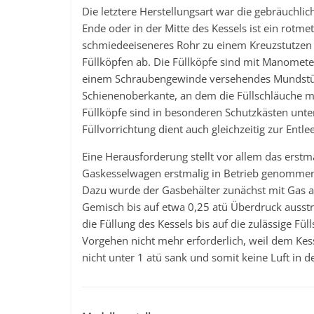
Die letztere Herstellungsart war die gebräuch
Ende oder in der Mitte des Kessels ist ein rotm
schmiedeeiseneres Rohr zu einem Kreuzstutzen 
Füllköpfen ab. Die Füllköpfe sind mit Manomete
einem Schraubengewinde versehendes Mundstüc
Schienenoberkante, an dem die Füllschläuche mi
Füllköpfe sind in besonderen Schutzkästen unt
Füllvorrichtung dient auch gleichzeitig zur Entle
Eine Herausforderung stellt vor allem das erstm
Gaskesselwagen erstmalig in Betrieb genommen,
Dazu wurde der Gasbehälter zunächst mit Gas au
Gemisch bis auf etwa 0,25 atü Überdruck auss
die Füllung des Kessels bis auf die zulässige 
Vorgehen nicht mehr erforderlich, weil dem Ke
nicht unter 1 atü sank und somit keine Luft in d