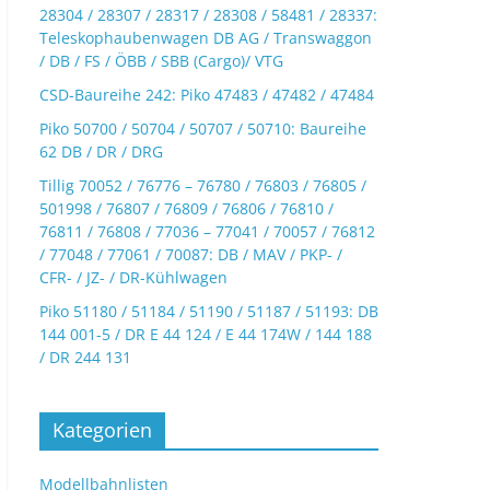
28304 / 28307 / 28317 / 28308 / 58481 / 28337:
Teleskophaubenwagen DB AG / Transwaggon
/ DB / FS / ÖBB / SBB (Cargo)/ VTG
CSD-Baureihe 242: Piko 47483 / 47482 / 47484
Piko 50700 / 50704 / 50707 / 50710: Baureihe
62 DB / DR / DRG
Tillig 70052 / 76776 – 76780 / 76803 / 76805 /
501998 / 76807 / 76809 / 76806 / 76810 /
76811 / 76808 / 77036 – 77041 / 70057 / 76812
/ 77048 / 77061 / 70087: DB / MAV / PKP- /
CFR- / JZ- / DR-Kühlwagen
Piko 51180 / 51184 / 51190 / 51187 / 51193: DB
144 001-5 / DR E 44 124 / E 44 174W / 144 188
/ DR 244 131
Kategorien
Modellbahnlisten