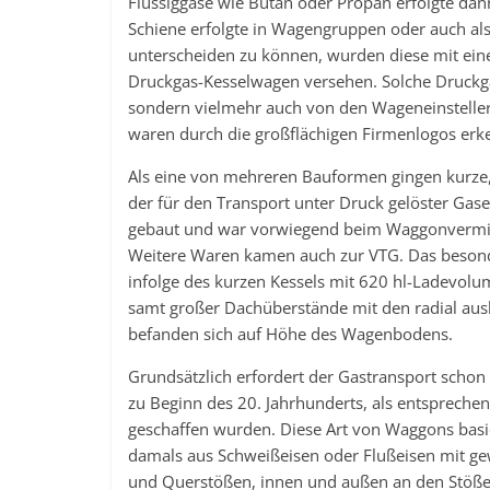
Flüssiggase wie Butan oder Propan erfolgte dan
Schiene erfolgte in Wagengruppen oder auch al
unterscheiden zu können, wurden diese mit ein
Druckgas-Kesselwagen versehen. Solche Druckg
sondern vielmehr auch von den Wageneinstellern
waren durch die großflächigen Firmenlogos erk
Als eine von mehreren Bauformen gingen kurze,
der für den Transport unter Druck gelöster Gas
gebaut und war vorwiegend beim Waggonvermiet
Weitere Waren kamen auch zur VTG. Das besond
infolge des kurzen Kessels mit 620 hl-Ladevol
samt großer Dachüberstände mit den radial aus
befanden sich auf Höhe des Wagenbodens.
Grundsätzlich erfordert der Gastransport scho
zu Beginn des 20. Jahrhunderts, als entsprech
geschaffen wurden. Diese Art von Waggons basie
damals aus Schweißeisen oder Flußeisen mit ge
und Querstößen, innen und außen an den Stößen