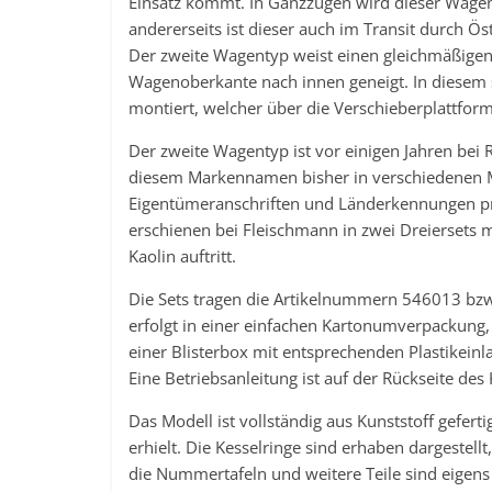
Einsatz kommt. In Ganzzügen wird dieser Wage
andererseits ist dieser auch im Transit durch 
Der zweite Wagentyp weist einen gleichmäßigen
Wagenoberkante nach innen geneigt. In diesem
montiert, welcher über die Verschieberplattform u
Der zweite Wagentyp ist vor einigen Jahren bei 
diesem Markennamen bisher in verschiedenen M
Eigentümeranschriften und Länderkennungen pr
erschienen bei Fleischmann in zwei Dreiersets 
Kaolin auftritt.
Die Sets tragen die Artikelnummern 546013 bzw.
erfolgt in einer einfachen Kartonumverpackung, 
einer Blisterbox mit entsprechenden Plastikein
Eine Betriebsanleitung ist auf der Rückseite des
Das Modell ist vollständig aus Kunststoff gefert
erhielt. Die Kesselringe sind erhaben dargestell
die Nummertafeln und weitere Teile sind eigens