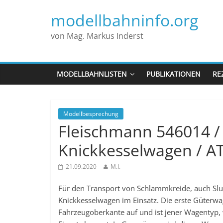
modellbahninfo.org
von Mag. Markus Inderst
MODELLBAHNLISTEN
PUBLIKATIONEN
RE
Modellbesprechung
Fleischmann 546014 /
Knickkesselwagen / A
21.09.2020
M.I.
Für den Transport von Schlammkreide, auch Slur
Knickkesselwagen im Einsatz. Die erste Güterwa
Fahrzeugoberkante auf und ist jener Wagentyp, 