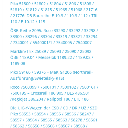
Piko 51800 / 51802 / 51804 / 51806 / 51808 /
51810 / 51812 / 51815 / 51965 / 51968 / 21716
/ 21776: DB Baureihe E 10.3 / 110.3 / 112 / TRI
110 / E 10.12 / 115
ÖBB-Reihe 2095: Roco 33290 / 33292 / 33298 /
33300 / 33296 / 33304 / 33319 / 33321 / 33294
/ 7340001 / 5540001/1 / 7540005 / 7540007
Märklin/Trix 25089 / 25093 / 25090 / 25092:
ÖBB 1189.04 / Messelok 1189.22 / 1189.02 /
1189.08
Piko 59160 / 59376 – MaK G1206 (Northrail-
Ausführung/Swietelsky-RTS)
Roco 7500099 / 7500101 / 7500102 / 7500161 /
7500195 – Crossrail 186 905 / BLS 486.501
/Regiojet 386.204 / Railpool 186 / LTE 186
Die UIC-Y-Wagen der CSD / CD / DR / UZ / SZD:
Piko 58553 / 58554 / 58555 / 58556 / 58247 /
58557 / 58564 / 58565 / 58563 / 58278 / 58561
/ 58562 / 58556 / 58566 / 58567 / 58568 /