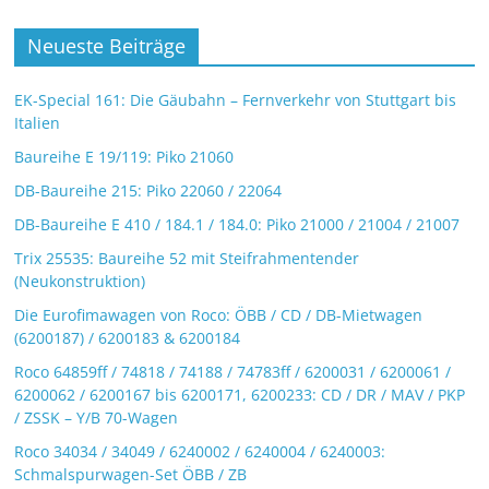
Neueste Beiträge
EK-Special 161: Die Gäubahn – Fernverkehr von Stuttgart bis
Italien
Baureihe E 19/119: Piko 21060
DB-Baureihe 215: Piko 22060 / 22064
DB-Baureihe E 410 / 184.1 / 184.0: Piko 21000 / 21004 / 21007
Trix 25535: Baureihe 52 mit Steifrahmentender
(Neukonstruktion)
Die Eurofimawagen von Roco: ÖBB / CD / DB-Mietwagen
(6200187) / 6200183 & 6200184
Roco 64859ff / 74818 / 74188 / 74783ff / 6200031 / 6200061 /
6200062 / 6200167 bis 6200171, 6200233: CD / DR / MAV / PKP
/ ZSSK – Y/B 70-Wagen
Roco 34034 / 34049 / 6240002 / 6240004 / 6240003:
Schmalspurwagen-Set ÖBB / ZB