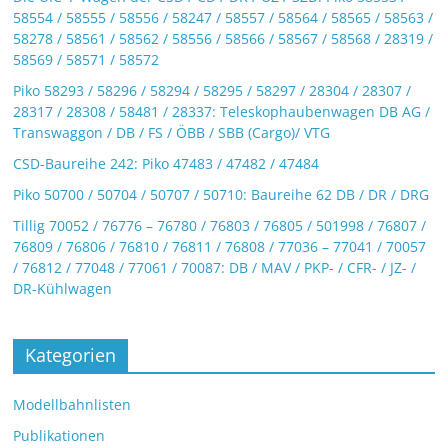
58554 / 58555 / 58556 / 58247 / 58557 / 58564 / 58565 / 58563 /
58278 / 58561 / 58562 / 58556 / 58566 / 58567 / 58568 / 28319 /
58569 / 58571 / 58572
Piko 58293 / 58296 / 58294 / 58295 / 58297 / 28304 / 28307 /
28317 / 28308 / 58481 / 28337: Teleskophaubenwagen DB AG /
Transwaggon / DB / FS / ÖBB / SBB (Cargo)/ VTG
CSD-Baureihe 242: Piko 47483 / 47482 / 47484
Piko 50700 / 50704 / 50707 / 50710: Baureihe 62 DB / DR / DRG
Tillig 70052 / 76776 – 76780 / 76803 / 76805 / 501998 / 76807 /
76809 / 76806 / 76810 / 76811 / 76808 / 77036 – 77041 / 70057
/ 76812 / 77048 / 77061 / 70087: DB / MAV / PKP- / CFR- / JZ- /
DR-Kühlwagen
Kategorien
Modellbahnlisten
Publikationen