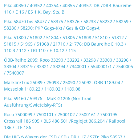
Piko 40350 / 40352 / 40354 / 40355 / 40357: DB-/DRB-Baureihe
116 / E 16 / ES 1 K. Bay. Sts. B.
Piko 58470 bis 58477 / 58375 / 58376 / 58233 / 58232 / 58259 /
58286 / 58290: PKP Gags-t(x) / Gas & CD Gags-t
Piko 51800 / 51802 / 51804 / 51806 / 51808 / 51810 / 51812 /
51815 / 51965 / 51968 / 21716 / 21776: DB Baureihe E 10.3 /
110.3 / 112 / TRI 110 / E 10.12 / 115
ÖBB-Reihe 2095: Roco 33290 / 33292 / 33298 / 33300 / 33296 /
33304 / 33319 / 33321 / 33294 / 7340001 / 5540001/1 / 7540005
/ 7540007
Märklin/Trix 25089 / 25093 / 25090 / 25092: ÖBB 1189.04 /
Messelok 1189.22 / 1189.02 / 1189.08
Piko 59160 / 59376 – MaK G1206 (Northrail-
Ausführung/Swietelsky-RTS)
Roco 7500099 / 7500101 / 7500102 / 7500161 / 7500195 –
Crossrail 186 905 / BLS 486.501 /Regiojet 386.204 / Railpool
186 / LTE 186
Die UIC-Y-Wagen der CSD / CD / DR / UZ / SZD: Piko 58553 /