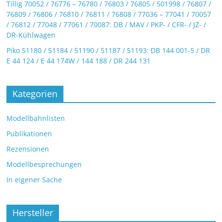
Tillig 70052 / 76776 – 76780 / 76803 / 76805 / 501998 / 76807 /
76809 / 76806 / 76810 / 76811 / 76808 / 77036 – 77041 / 70057
/ 76812 / 77048 / 77061 / 70087: DB / MAV / PKP- / CFR- / JZ- /
DR-Kühlwagen
Piko 51180 / 51184 / 51190 / 51187 / 51193: DB 144 001-5 / DR
E 44 124 / E 44 174W / 144 188 / DR 244 131
Kategorien
Modellbahnlisten
Publikationen
Rezensionen
Modellbesprechungen
In eigener Sache
Hersteller