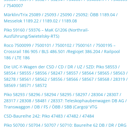
/ 7540007
Märklin/Trix 25089 / 25093 / 25090 / 25092: ÖBB 1189.04 /
Messelok 1189.22 / 1189.02 / 1189.08
Piko 59160 / 59376 – MaK G1206 (Northrail-
Ausführung/Swietelsky-RTS)
Roco 7500099 / 7500101 / 7500102 / 7500161 / 7500195 –
Crossrail 186 905 / BLS 486.501 /Regiojet 386.204 / Railpool
186 / LTE 186
Die UIC-Y-Wagen der CSD / CD / DR / UZ / SZD: Piko 58553 /
58554 / 58555 / 58556 / 58247 / 58557 / 58564 / 58565 / 58563 /
58278 / 58561 / 58562 / 58556 / 58566 / 58567 / 58568 / 28319 /
58569 / 58571 / 58572
Piko 58293 / 58296 / 58294 / 58295 / 58297 / 28304 / 28307 /
28317 / 28308 / 58481 / 28337: Teleskophaubenwagen DB AG /
Transwaggon / DB / FS / ÖBB / SBB (Cargo)/ VTG
CSD-Baureihe 242: Piko 47483 / 47482 / 47484
Piko 50700 / 50704 / 50707 / 50710: Baureihe 62 DB / DR / DRG