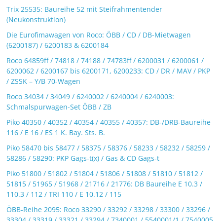
Trix 25535: Baureihe 52 mit Steifrahmentender
(Neukonstruktion)
Die Eurofimawagen von Roco: ÖBB / CD / DB-Mietwagen
(6200187) / 6200183 & 6200184
Roco 64859ff / 74818 / 74188 / 74783ff / 6200031 / 6200061 /
6200062 / 6200167 bis 6200171, 6200233: CD / DR / MAV / PKP
/ ZSSK – Y/B 70-Wagen
Roco 34034 / 34049 / 6240002 / 6240004 / 6240003:
Schmalspurwagen-Set ÖBB / ZB
Piko 40350 / 40352 / 40354 / 40355 / 40357: DB-/DRB-Baureihe
116 / E 16 / ES 1 K. Bay. Sts. B.
Piko 58470 bis 58477 / 58375 / 58376 / 58233 / 58232 / 58259 /
58286 / 58290: PKP Gags-t(x) / Gas & CD Gags-t
Piko 51800 / 51802 / 51804 / 51806 / 51808 / 51810 / 51812 /
51815 / 51965 / 51968 / 21716 / 21776: DB Baureihe E 10.3 /
110.3 / 112 / TRI 110 / E 10.12 / 115
ÖBB-Reihe 2095: Roco 33290 / 33292 / 33298 / 33300 / 33296 /
33304 / 33319 / 33321 / 33294 / 7340001 / 5540001/1 / 7540005