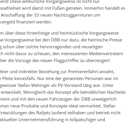
nd! Diese willkürliche Vorgangsweise ist nicht nur
ssefreiheit wird damit mit Füßen getreten. Immerhin handelt es
r Anschaffung der 33 neuen Nachtzuggarnituren um
euergeld finanziert werden.
en über diese hinterlistige und heimtückische Vorgangsweise
 Vorgangsweise bei den ÖBB nur dazu, die heimische Presse
 schon über solche hervorragenden und neuartigen
ch nicht davor zu scheuen, den interessierten Medienvertretern
 über die Vorzüge des neuen Flaggschiffes zu überzeugen!
ter und indirekter Beziehung zur Premierenfahrt ansieht,
Pleite keinesfalls. Nur eine der genannten Personen war im
 gewisser Stefan Wehinger als PV-Vorstand tätig war. Unter
entwickelt. Wenngleich das Konzept alle betrieblichen Nachteile
ereint und mit den neuen Fahrzeugen der ÖBB unweigerlich
ie man neue Produkte und Konzepte ideal vermarktet. Stefan
ntwicklungen des Railjets laufend teilhaben und betrieb nicht
 aktuellen Unternehmensführung in tollpatschiger und