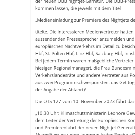
der neuen ÖBB nightjet-Garnitur. Die ÖBB-Press
kommen lassen, die jeweils mit dem Titel
„Medieneinladung zur Premiere des Nightjets d
titelte. Die interessieren Medienvertreter hatt
aussendenden Pressesprecher anzumelden und er
europäischen Nachtverkehrs im Detail zu besic
Hbf, St. Pölten Hbf, Linz Hbf, Salzburg Hbf, In
Bei jedem Termin waren maßgebliche Vertreter 
hiesigen Regionalmanager), die Frau Bundesmini
Verkehrslandesräte und andere Vertreter aus Po
aus zwei Programmschwerpunkten: das Get toget
der Angabe der Abfahrt)!
Die OTS 127 vom 10. November 2023 führt dazu
„10.30 Uhr: Klimaschutzministerin Leonore G
dem Leiter der Vertretung der Europäischen Kom
und Premierenfahrt der neuen Nightjet Generati
Akkreditierung unter: kommunikation@oebb.at“