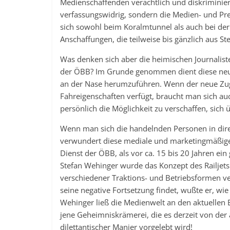
Medienschaffenden verächtlich und diskriminiere
verfassungswidrig, sondern die Medien- und Pre
sich sowohl beim Koralmtunnel als auch bei de
Anschaffungen, die teilweise bis gänzlich aus St
Was denken sich aber die heimischen Journalist
der ÖBB? Im Grunde genommen dient diese neue
an der Nase herumzuführen. Wenn der neue Zug
Fahreigenschaften verfügt, braucht man sich au
persönlich die Möglichkeit zu verschaffen, sich
Wenn man sich die handelnden Personen in direk
verwundert diese mediale und marketingmäßige 
Dienst der ÖBB, als vor ca. 15 bis 20 Jahren ein
Stefan Wehinger wurde das Konzept des Railjets 
verschiedener Traktions- und Betriebsformen v
seine negative Fortsetzung findet, wußte er, w
Wehinger ließ die Medienwelt an den aktuellen E
jene Geheimniskrämerei, die es derzeit von der
dilettantischer Manier vorgelebt wird!