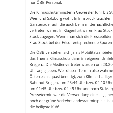
nur ÖBB-Personal.
Die Klimaschutzministerin Gewessler fuhr bis S
Wien und Salzburg wahr. In Innsbruck tauchten
Garstenauer auf, die auch beim mitternächtlic
vertreten waren. In Klagenfurt waren Frau Stoc
Stock zugegen. Wenn man sich die Pressebilder 
Frau Stock bei der Frisur entsprechende Spuren 
Die ÖBB verstehen sich ja als Mobilitätsanbiet
das Thema Klimaschutz dann im eigenen Umfeld n
Bregenz. Die Medienvertreter wurden um 23:20 
Uhr angegeben. Wer diesen Termin also wahrne
Österreichs quasi benötigt, zum Klimaschädiger
Bahnhof Bregenz um 23:44 Uhr bzw. 04:10 Uhr,
um 01:45 Uhr bzw. 04:45 Uhr und nach St. Mar
Pressetermin war die Verwendung eines eigenen
noch der grüne Verkehrslandesrat mitspielt, ist
die heiligste Kuh!