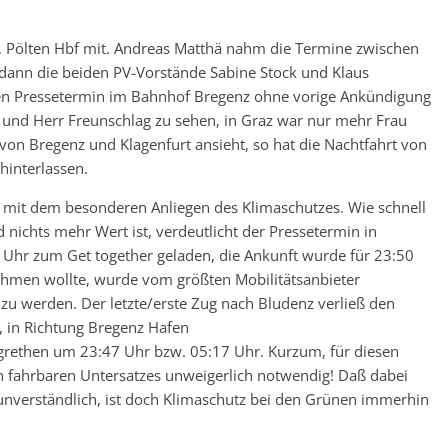
t. Pölten Hbf mit. Andreas Matthä nahm die Termine zwischen
 dann die beiden PV-Vorstände Sabine Stock und Klaus
hen Pressetermin im Bahnhof Bregenz ohne vorige Ankündigung
k und Herr Freunschlag zu sehen, in Graz war nur mehr Frau
von Bregenz und Klagenfurt ansieht, so hat die Nachtfahrt von
hinterlassen.
er mit dem besonderen Anliegen des Klimaschutzes. Wie schnell
ichts mehr Wert ist, verdeutlicht der Pressetermin in
Uhr zum Get together geladen, die Ankunft wurde für 23:50
hmen wollte, wurde vom größten Mobilitätsanbieter
 zu werden. Der letzte/erste Zug nach Bludenz verließ den
 in Richtung Bregenz Hafen
grethen um 23:47 Uhr bzw. 05:17 Uhr. Kurzum, für diesen
 fahrbaren Untersatzes unweigerlich notwendig! Daß dabei
 unverständlich, ist doch Klimaschutz bei den Grünen immerhin