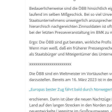
Bedauerlicherweise sind die ÖBB hinsichtlich ei
laufend im selben Mißgeschick. Bei so viel Unve
Staatsunternehmens unweigerlich anzusprechen s
hierarchisch nachgereichten Zinnsoldaten ist of
bei der letzten Presseveranstaltung im BMK zu mi
Ergo: Die ÖBB sind gut beraten, wirkliche Profi
Wenn man weiß, daß ein früherer Pressesprecher
als Staatsbürger und Miteigentümer des Untern
xxxxxxxxxxxxxxxxxxxxx
Die ÖBB sind ein Weltmeister im Vortäuschen vo
darzustellen. Bereits am 16. März 2023 ist in de
„Europas bester Zug fährt bald durch Norwegen
erschienen. Darin ist über die neuen Nachtzüge
Land auf den langen Strecken in den Norden z
neuentwickelte Liegesitze im Großraumwagen, u