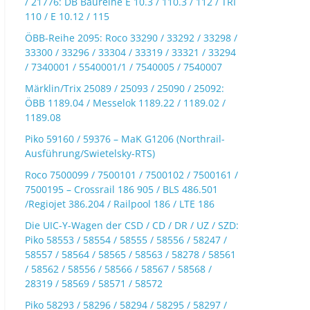
/ 21776: DB Baureihe E 10.3 / 110.3 / 112 / TRI
110 / E 10.12 / 115
ÖBB-Reihe 2095: Roco 33290 / 33292 / 33298 /
33300 / 33296 / 33304 / 33319 / 33321 / 33294
/ 7340001 / 5540001/1 / 7540005 / 7540007
Märklin/Trix 25089 / 25093 / 25090 / 25092:
ÖBB 1189.04 / Messelok 1189.22 / 1189.02 /
1189.08
Piko 59160 / 59376 – MaK G1206 (Northrail-
Ausführung/Swietelsky-RTS)
Roco 7500099 / 7500101 / 7500102 / 7500161 /
7500195 – Crossrail 186 905 / BLS 486.501
/Regiojet 386.204 / Railpool 186 / LTE 186
Die UIC-Y-Wagen der CSD / CD / DR / UZ / SZD:
Piko 58553 / 58554 / 58555 / 58556 / 58247 /
58557 / 58564 / 58565 / 58563 / 58278 / 58561
/ 58562 / 58556 / 58566 / 58567 / 58568 /
28319 / 58569 / 58571 / 58572
Piko 58293 / 58296 / 58294 / 58295 / 58297 /