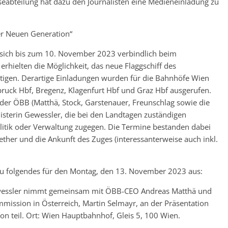
eabteilung hat dazu den Journalisten eine Medieneinladung zu
er Neuen Generation“
en sich bis zum 10. November 2023 verbindlich beim
hielten die Möglichkeit, das neue Flaggschiff des
htigen. Derartige Einladungen wurden für die Bahnhöfe Wien
nsbruck Hbf, Bregenz, Klagenfurt Hbf und Graz Hbf ausgerufen.
der ÖBB (Matthä, Stock, Garstenauer, Freunschlag sowie die
sterin Gewessler, die bei den Landtagen zuständigen
litik oder Verwaltung zugegen. Die Termine bestanden dabei
her und die Ankunft des Zuges (interessanterweise auch inkl.
 folgendes für den Montag, den 13. November 2023 aus:
ewessler nimmt gemeinsam mit ÖBB-CEO Andreas Matthä und
mission in Österreich, Martin Selmayr, an der Präsentation
on teil. Ort: Wien Hauptbahnhof, Gleis 5, 100 Wien.