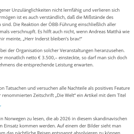
gener Unzulänglichkeiten nicht lernfähig und verlieren sich
rmögen ist es auch verständlich, daß die Mißstände des
ind. Die Reaktion der ÖBB-Führung einschließlich aller
tmals verschnupft. Es hilft auch nicht, wenn Andreas Matthä wie
r meinte, „Herr Inderst bleiben’s brav!“
s bei der Organisation solcher Veranstaltungen heranzusehen.
 monatlich netto € 3.500,– einsteckte, so darf man sich doch
ehmens die entsprechende Leistung erwarten.
n Tatsachen und versuchen alle Nachteile als positives Feature
r renommierten Zeitschrift „Die Welt“ ein Artikel mit dem Titel
“
 in Norwegen zu lesen, die ab 2026 in diesem skandinavischen
um Einsatz kommen werden. Auf einem der Bilder sieht man
m das nächtliche Reisen entspannt absolvieren zu können.