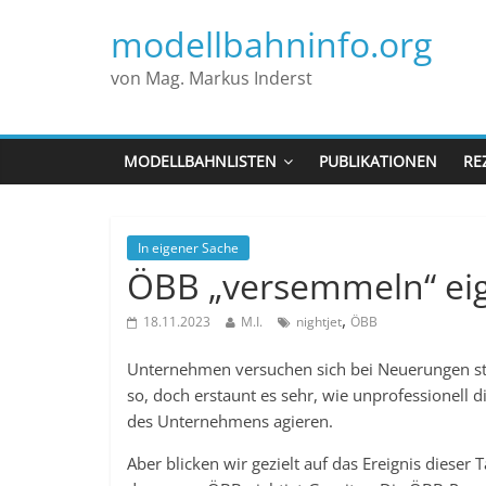
modellbahninfo.org
von Mag. Markus Inderst
MODELLBAHNLISTEN
PUBLIKATIONEN
RE
In eigener Sache
ÖBB „versemmeln“ eig
,
18.11.2023
M.I.
nightjet
ÖBB
Unternehmen versuchen sich bei Neuerungen stet
so, doch erstaunt es sehr, wie unprofessionell
des Unternehmens agieren.
Aber blicken wir gezielt auf das Ereignis dieser