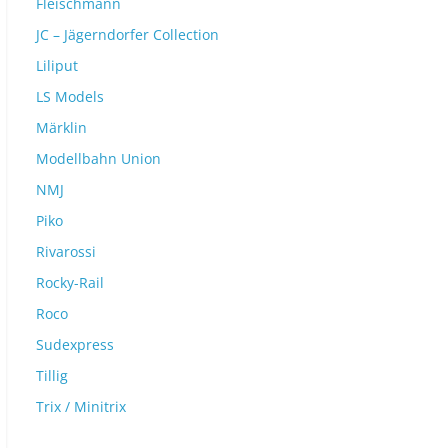
Fleischmann
JC – Jägerndorfer Collection
Liliput
LS Models
Märklin
Modellbahn Union
NMJ
Piko
Rivarossi
Rocky-Rail
Roco
Sudexpress
Tillig
Trix / Minitrix