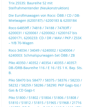
Trix 25535: Baureihe 52 mit
Steifrahmentender (Neukonstruktion)
Die Eurofimawagen von Roco: ÖBB / CD / DB-
Mietwagen (6200187) / 6200183 & 6200184
Roco 64859ff / 74818 / 74188 / 74783ff /
6200031 / 6200061 / 6200062 / 6200167 bis
6200171, 6200233: CD / DR / MAV / PKP / ZSSK
– Y/B 70-Wagen
Roco 34034 / 34049 / 6240002 / 6240004 /
6240003: Schmalspurwagen-Set ÖBB / ZB
Piko 40350 / 40352 / 40354 / 40355 / 40357:
DB-/DRB-Baureihe 116 / E 16 / ES 1 K. Bay. Sts.
B.
Piko 58470 bis 58477 / 58375 / 58376 / 58233 /
58232 / 58259 / 58286 / 58290: PKP Gags-t(x) /
Gas & CD Gags-t
Piko 51800 / 51802 / 51804 / 51806 / 51808 /
51810 / 51812 / 51815 / 51965 / 51968 / 21716