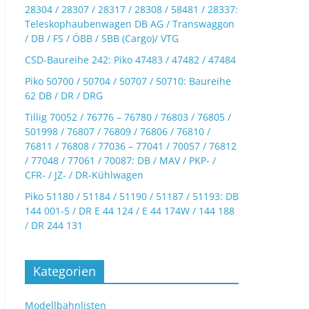
28304 / 28307 / 28317 / 28308 / 58481 / 28337:
Teleskophaubenwagen DB AG / Transwaggon
/ DB / FS / ÖBB / SBB (Cargo)/ VTG
CSD-Baureihe 242: Piko 47483 / 47482 / 47484
Piko 50700 / 50704 / 50707 / 50710: Baureihe
62 DB / DR / DRG
Tillig 70052 / 76776 – 76780 / 76803 / 76805 /
501998 / 76807 / 76809 / 76806 / 76810 /
76811 / 76808 / 77036 – 77041 / 70057 / 76812
/ 77048 / 77061 / 70087: DB / MAV / PKP- /
CFR- / JZ- / DR-Kühlwagen
Piko 51180 / 51184 / 51190 / 51187 / 51193: DB
144 001-5 / DR E 44 124 / E 44 174W / 144 188
/ DR 244 131
Kategorien
Modellbahnlisten