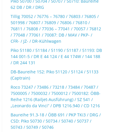
Piko 50700 / 50704 / 50707 / 50710: Baureihe
62 DB / DR / DRG
Tillig 70052 / 76776 – 76780 / 76803 / 76805 /
501998 / 76807 / 76809 / 76806 / 76810 /
76811 / 76808 / 77036 – 77041 / 70057 / 76812
/ 77048 / 77061 / 70087: DB / MAV / PKP- /
CFR- / JZ- / DR-Kühlwagen
Piko 51180 / 51184 / 51190 / 51187 / 51193: DB
144 001-5 / DR E 44 124 / E 44 174W / 144 188
/ DR 244 131
DB-Baureihe 152: Piko 51120 / 51124 / 51133
(Captrain)
Roco 73247 / 73486 / 73218 / 73484 / 70487 /
7500005 / 7500032 / 7500012 / 7500182: ÖBB-
Reihe 1216 (Railjet-Ausführung) / SZ 541 /
„Leonardo da Vinci“ / DPB 1216.940 / CD 1216
Baureihe 91.3-18 / ÖBB 691 / PKP TKi3 / DRG /
CSD: Piko 50730 / 50734 / 50740 / 50737 /
50743 / 50749 / 50746