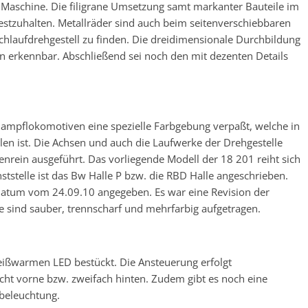
r Maschine. Die filigrane Umsetzung samt markanter Bauteile im
stzuhalten. Metallräder sind auch beim seitenverschiebbaren
achlaufdrehgestell zu finden. Die dreidimensionale Durchbildung
ön erkennbar. Abschließend sei noch den mit dezenten Details
ampflokomotiven eine spezielle Farbgebung verpaßt, welche in
en ist. Die Achsen und auch die Laufwerke der Drehgestelle
penrein ausgeführt. Das vorliegende Modell der 18 201 reiht sich
nststelle ist das Bw Halle P bzw. die RBD Halle angeschrieben.
atum vom 24.09.10 angegeben. Es war eine Revision der
 sind sauber, trennscharf und mehrfarbig aufgetragen.
ißwarmen LED bestückt. Die Ansteuerung erfolgt
icht vorne bzw. zweifach hinten. Zudem gibt es noch eine
beleuchtung.