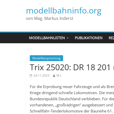
modellbahninfo.org
von Mag. Markus Inderst
MODELLBAHNLISTEN
PUBLIKATIONEN
RE
Modellbesprechung
Trix 25020: DR 18 201
24.11.2023
M.I.
Für die Erprobung neuer Fahrzeuge und als Bre
Kriege dringend schnelle Lokomotiven. Die mei
Bundesrepublik Deutschland verblieben. Für d
vorhandenen, „großrädrigen“ ausgebessert und
Schnellfahr-Tenderlokomotive der Baureihe 61.