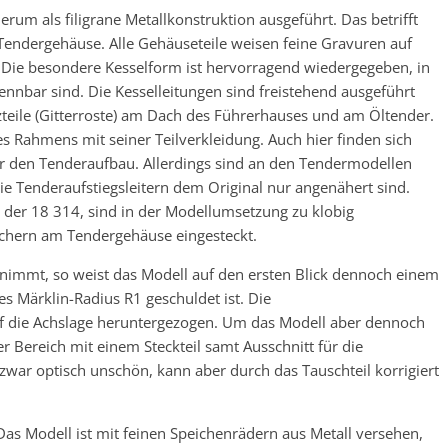
rum als filigrane Metallkonstruktion ausgeführt. Das betrifft
 Tendergehäuse. Alle Gehäuseteile weisen feine Gravuren auf
. Die besondere Kesselform ist hervorragend wiedergegeben, in
nnbar sind. Die Kesselleitungen sind freistehend ausgeführt
tzteile (Gitterroste) am Dach des Führerhauses und am Öltender.
es Rahmens mit seiner Teilverkleidung. Auch hier finden sich
ür den Tenderaufbau. Allerdings sind an den Tendermodellen
ie Tenderaufstiegsleitern dem Original nur angenähert sind.
der 18 314, sind in der Modellumsetzung zu klobig
chern am Tendergehäuse eingesteckt.
immt, so weist das Modell auf den ersten Blick dennoch einem
es Märklin-Radius R1 geschuldet ist. Die
auf die Achslage heruntergezogen. Um das Modell aber dennoch
r Bereich mit einem Steckteil samt Ausschnitt für die
war optisch unschön, kann aber durch das Tauschteil korrigiert
 Das Modell ist mit feinen Speichenrädern aus Metall versehen,