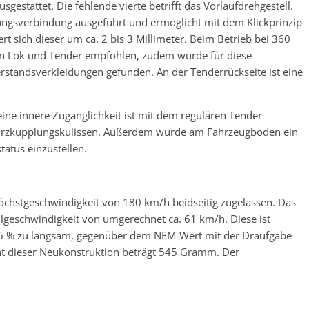
gestattet. Die fehlende vierte betrifft das Vorlaufdrehgestell.
ngsverbindung ausgeführt und ermöglicht mit dem Klickprinzip
t sich dieser um ca. 2 bis 3 Millimeter. Beim Betrieb bei 360
en Lok und Tender empfohlen, zudem wurde für diese
standsverkleidungen gefunden. An der Tenderrückseite ist eine
Seine innere Zugänglichkeit ist mit dem regulären Tender
Kurzkupplungskulissen. Außerdem wurde am Fahrzeugboden ein
atus einzustellen.
Höchstgeschwindigkeit von 180 km/h beidseitig zugelassen. Das
llgeschwindigkeit von umgerechnet ca. 61 km/h. Diese ist
66 % zu langsam, gegenüber dem NEM-Wert mit der Draufgabe
ht dieser Neukonstruktion beträgt 545 Gramm. Der