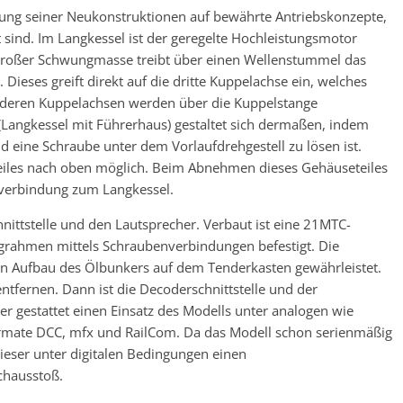
attung seiner Neukonstruktionen auf bewährte Antriebskonzepte,
sind. Im Langkessel ist der geregelte Hochleistungsmotor
t großer Schwungmasse treibt über einen Wellenstummel das
Dieses greift direkt auf die dritte Kuppelachse ein, welches
 anderen Kuppelachsen werden über die Kuppelstange
ngkessel mit Führerhaus) gestaltet sich dermaßen, indem
 eine Schraube unter dem Vorlaufdrehgestell zu lösen ist.
teiles nach oben möglich. Beim Abnehmen dieses Gehäuseteiles
elverbindung zum Langkessel.
hnittstelle und den Lautsprecher. Verbaut ist eine 21MTC-
eugrahmen mittels Schraubenverbindungen befestigt. Die
en Aufbau des Ölbunkers auf dem Tenderkasten gewährleistet.
entfernen. Dann ist die Decoderschnittstelle und der
r gestattet einen Einsatz des Modells unter analogen wie
ormate DCC, mfx und RailCom. Da das Modell schon serienmäßig
dieser unter digitalen Bedingungen einen
chausstoß.