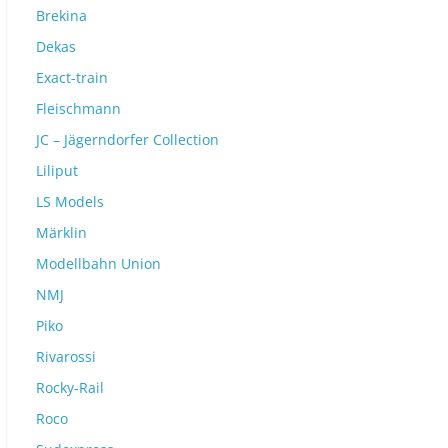
Brekina
Dekas
Exact-train
Fleischmann
JC – Jägerndorfer Collection
Liliput
LS Models
Märklin
Modellbahn Union
NMJ
Piko
Rivarossi
Rocky-Rail
Roco