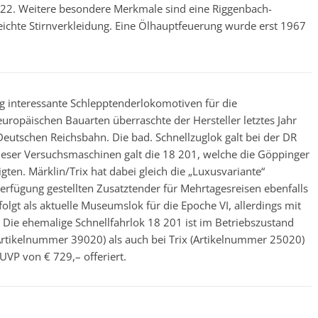
 22. Weitere besondere Merkmale sind eine Riggenbach-
eichte Stirnverkleidung. Eine Ölhauptfeuerung wurde erst 1967
 interessante Schlepptenderlokomotiven für die
ropäischen Bauarten überraschte der Hersteller letztes Jahr
Deutschen Reichsbahn. Die bad. Schnellzuglok galt bei der DR
dieser Versuchsmaschinen galt die 18 201, welche die Göppinger
ten. Märklin/Trix hat dabei gleich die „Luxusvariante“
Verfügung gestellten Zusatztender für Mehrtagesreisen ebenfalls
lgt als aktuelle Museumslok für die Epoche VI, allerdings mit
 Die ehemalige Schnellfahrlok 18 201 ist im Betriebszustand
Artikelnummer 39020) als auch bei Trix (Artikelnummer 25020)
UVP von € 729,– offeriert.