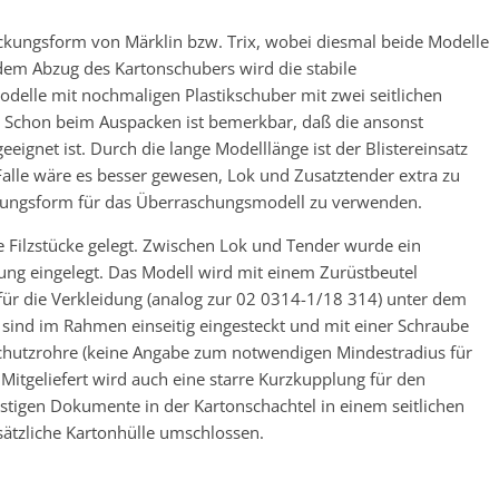
ackungsform von Märklin bzw. Trix, wobei diesmal beide Modelle
em Abzug des Kartonschubers wird die stabile
odelle mit nochmaligen Plastikschuber mit zwei seitlichen
. Schon beim Auspacken ist bemerkbar, daß die ansonst
eignet ist. Durch die lange Modelllänge ist der Blistereinsatz
 Falle wäre es besser gewesen, Lok und Zusatztender extra zu
ackungsform für das Überraschungsmodell zu verwenden.
 Filzstücke gelegt. Zwischen Lok und Tender wurde ein
rung eingelegt. Das Modell wird mit einem Zurüstbeutel
 für die Verkleidung (analog zur 02 0314-1/18 314) unter dem
 sind im Rahmen einseitig eingesteckt und mit einer Schraube
enschutzrohre (keine Angabe zum notwendigen Mindestradius für
Mitgeliefert wird auch eine starre Kurzkupplung für den
nstigen Dokumente in der Kartonschachtel in einem seitlichen
ätzliche Kartonhülle umschlossen.