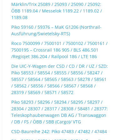
Märklin/Trix 25089 / 25093 / 25090 / 25092:
ÖBB 1189.04 / Messelok 1189.22 / 1189.02 /
1189.08
Piko 59160 / 59376 – MaK G1206 (Northrail-
Ausführung/Swietelsky-RTS)
Roco 7500099 / 7500101 / 7500102 / 7500161 /
7500195 – Crossrail 186 905 / BLS 486.501
/Regiojet 386.204 / Railpool 186 / LTE 186
Die UIC-Y-Wagen der CSD / CD / DR / UZ / SZD:
Piko 58553 / 58554 / 58555 / 58556 / 58247 /
58557 / 58564 / 58565 / 58563 / 58278 / 58561
/ 58562 / 58556 / 58566 / 58567 / 58568 /
28319 / 58569 / 58571 / 58572
Piko 58293 / 58296 / 58294 / 58295 / 58297 /
28304 / 28307 / 28317 / 28308 / 58481 / 28377:
Teleskophaubenwagen DB AG / Transwaggon
/ DB / FS / ÖBB / SBB (Cargo)/ VTG
CSD-Baureihe 242: Piko 47483 / 47482 / 47484