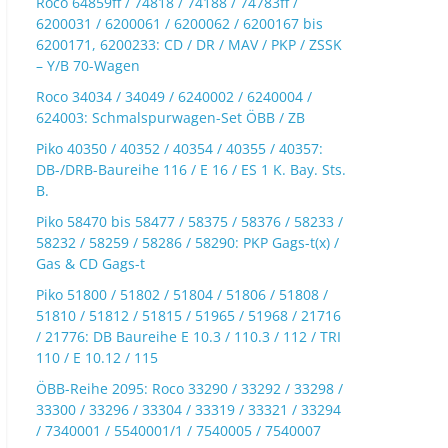
Roco 64859ff / 74818 / 74188 / 74783ff /
6200031 / 6200061 / 6200062 / 6200167 bis
6200171, 6200233: CD / DR / MAV / PKP / ZSSK
– Y/B 70-Wagen
Roco 34034 / 34049 / 6240002 / 6240004 /
624003: Schmalspurwagen-Set ÖBB / ZB
Piko 40350 / 40352 / 40354 / 40355 / 40357:
DB-/DRB-Baureihe 116 / E 16 / ES 1 K. Bay. Sts.
B.
Piko 58470 bis 58477 / 58375 / 58376 / 58233 /
58232 / 58259 / 58286 / 58290: PKP Gags-t(x) /
Gas & CD Gags-t
Piko 51800 / 51802 / 51804 / 51806 / 51808 /
51810 / 51812 / 51815 / 51965 / 51968 / 21716
/ 21776: DB Baureihe E 10.3 / 110.3 / 112 / TRI
110 / E 10.12 / 115
ÖBB-Reihe 2095: Roco 33290 / 33292 / 33298 /
33300 / 33296 / 33304 / 33319 / 33321 / 33294
/ 7340001 / 5540001/1 / 7540005 / 7540007