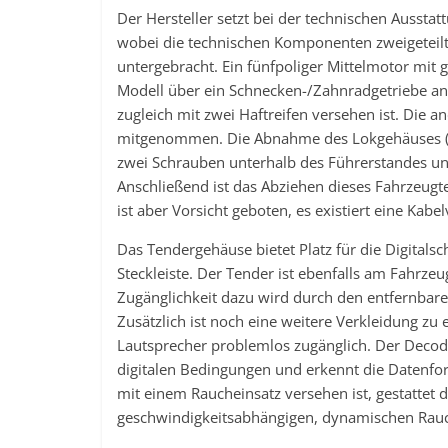
Der Hersteller setzt bei der technischen Ausst
wobei die technischen Komponenten zweigeteilt 
untergebracht. Ein fünfpoliger Mittelmotor mi
Modell über ein Schnecken-/Zahnradgetriebe an. 
zugleich mit zwei Haftreifen versehen ist. Die
mitgenommen. Die Abnahme des Lokgehäuses (La
zwei Schrauben unterhalb des Führerstandes und
Anschließend ist das Abziehen dieses Fahrzeug
ist aber Vorsicht geboten, es existiert eine Kab
Das Tendergehäuse bietet Platz für die Digitalsc
Steckleiste. Der Tender ist ebenfalls am Fahrz
Zugänglichkeit dazu wird durch den entfernbar
Zusätzlich ist noch eine weitere Verkleidung zu 
Lautsprecher problemlos zugänglich. Der Decode
digitalen Bedingungen und erkennt die Datenf
mit einem Raucheinsatz versehen ist, gestattet 
geschwindigkeitsabhängigen, dynamischen Rau