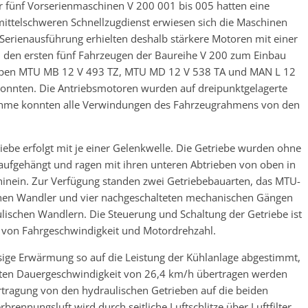
 fünf Vorserienmaschinen V 200 001 bis 005 hatten eine
mittelschweren Schnellzugdienst erwiesen sich die Maschinen
 Serienausführung erhielten deshalb stärkere Motoren mit einer
i den ersten fünf Fahrzeugen der Baureihe V 200 zum Einbau
typen MTU MB 12 V 493 TZ, MTU MD 12 V 538 TA und MAN L 12
onnten. Die Antriebsmotoren wurden auf dreipunktgelagerte
hme konnten alle Verwindungen des Fahrzeugrahmens von den
iebe erfolgt mit je einer Gelenkwelle. Die Getriebe wurden ohne
fgehängt und ragen mit ihren unteren Abtrieben von oben in
e hinein. Zur Verfügung standen zwei Getriebebauarten, das MTU-
hen Wandler und vier nachgeschalteten mechanischen Gängen
ulischen Wandlern. Die Steuerung und Schaltung der Getriebe ist
eit von Fahrgeschwindigkeit und Motordrehzahl.
sige Erwärmung so auf die Leistung der Kühlanlage abgestimmt,
insten Dauergeschwindigkeit von 26,4 km/h übertragen werden
rtragung von den hydraulischen Getrieben auf die beiden
brennungsluft wird durch seitliche Luftschlitze über Luftfilter