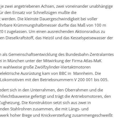
t je zwei angetriebenen Achsen, zwei voneinander unabhängige
r den Einsatz vor Schnellzügen mußte die
 werden. Die kleinste Dauergeschwindigkeit bei voller
befahrbare Krümmungshalbmesser durfte das Maß von 100 m
 20 t zugelassen. Um einen ausreichenden Aktionsradius zu
en Dieselkraftstoff, das Heizöl und das Kesselspeisewasser der
n als Gemeinschaftsentwicklung des Bundesbahn-Zentralamtes
i in München unter der Mitwirkung der Firma Atlas-MaK
ten wahlweise große Zwölfzylinder-Viertaktmotoren
e elektrische Ausrüstung kam von BBC in Mannheim. Die
die Lokomotiven mit den Betriebsnummern V 200 001 bis 005.
liedert sich in den Unterrahmen, den Oberrahmen und die
hlleichtbauweise gefertigt und trägt die Antriebsmotoren, den
Zugheizung. Die Konstruktion setzt sich aus zwei in
enden Stahlrohren zusammen, die mit Längs- und
gwerk hoher Biege und Knickversteifung zusammengeschweißt