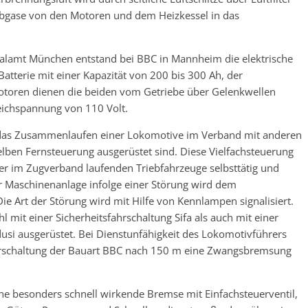
Abgase von den Motoren und dem Heizkessel in das
lamt München entstand bei BBC in Mannheim die elektrische
atterie mit einer Kapazität von 200 bis 300 Ah, der
otoren dienen die beiden vom Getriebe über Gelenkwellen
eichspannung von 110 Volt.
t das Zusammenlaufen einer Lokomotive im Verband mit anderen
lben Fernsteuerung ausgerüstet sind. Diese Vielfachsteuerung
r im Zugverband laufenden Triebfahrzeuge selbsttätig und
iner Maschinenanlage infolge einer Störung wird dem
e Art der Störung wird mit Hilfe von Kennlampen signalisiert.
mit einer Sicherheitsfahrschaltung Sifa als auch mit einer
dusi ausgerüstet. Bei Dienstunfähigkeit des Lokomotivführers
fahrschaltung der Bauart BBC nach 150 m eine Zwangsbremsung
ne besonders schnell wirkende Bremse mit Einfachsteuerventil,