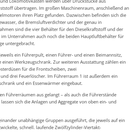
l und Lokomotivkasten werden über Druckstücke aus
ststoff übertragen. Im großen Maschinenraum, anschließend an
elmotoren ihren Platz gefunden. Dazwischen befinden sich die
ewasser, die Bremsluftverdichter und der genau in
hmen sind die vier Behälter für den Dieselkraftstoff und der
d im Unterrahmen auch noch die beiden Hauptluftbehälter für
ge untergebracht.
eweils ein Führerpult, einen Führer- und einen Beimannsitz,
 einen Werkzeugschrank. Zur weiteren Ausstattung zählen ein
sterdüsen für die Frontscheiben, zwei
und drei Feuerlöscher. Im Führerraum 1 ist außerdem ein
ischrank und ein Essenwärmer eingebaut.
n Führerräumen aus gelangt – als auch die Führerstände
lassen sich die Anlagen und Aggregate von oben ein- und
inander unabhängige Gruppen ausgeführt, die jeweils auf ein
ckelte, schnell. laufende Zwölfzylinder-Viertakt-