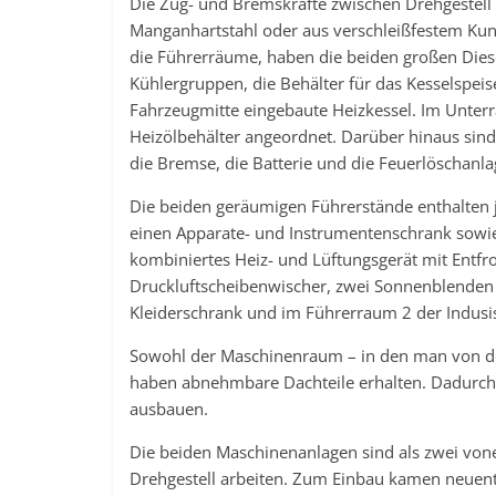
Die Zug- und Bremskräfte zwischen Drehgestel
Manganhartstahl oder aus verschleißfestem Kun
die Führerräume, haben die beiden großen Dies
Kühlergruppen, die Behälter für das Kesselspeis
Fahrzeugmitte eingebaute Heizkessel. Im Unterra
Heizölbehälter angeordnet. Darüber hinaus sin
die Bremse, die Batterie und die Feuerlöschanla
Die beiden geräumigen Führerstände enthalten j
einen Apparate- und Instrumentenschrank sowie
kombiniertes Heiz- und Lüftungsgerät mit Entfro
Druckluftscheibenwischer, zwei Sonnenblenden 
Kleiderschrank und im Führerraum 2 der Indus
Sowohl der Maschinenraum – in den man von de
haben abnehmbare Dachteile erhalten. Dadurch 
ausbauen.
Die beiden Maschinenanlagen sind als zwei vone
Drehgestell arbeiten. Zum Einbau kamen neuentwi