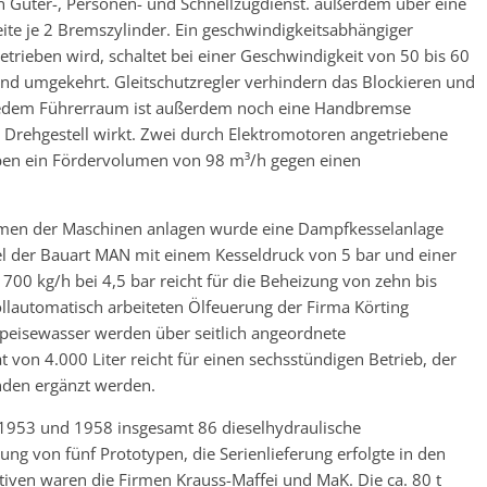
n Güter-, Personen- und Schnellzugdienst. außerdem über eine
eite je 2 Bremszylinder. Ein geschwindigkeitsabhängiger
trieben wird, schaltet bei einer Geschwindigkeit von 50 bis 60
nd umgekehrt. Gleitschutzregler verhindern das Blockieren und
n jedem Führerraum ist außerdem noch eine Handbremse
e Drehgestell wirkt. Zwei durch Elektromotoren angetriebene
aben ein Fördervolumen von 98 m³/h gegen einen
rmen der Maschinen anlagen wurde eine Dampfkesselanlage
l der Bauart MAN mit einem Kesseldruck von 5 bar und einer
00 kg/h bei 4,5 bar reicht für die Beheizung von zehn bis
ollautomatisch arbeiteten Ölfeuerung der Firma Körting
lspeisewasser werden über seitlich angeordnete
 von 4.000 Liter reicht für einen sechsstündigen Betrieb, der
nden ergänzt werden.
1953 und 1958 insgesamt 86 dieselhydraulische
ung von fünf Prototypen, die Serienlieferung erfolgte in den
tiven waren die Firmen Krauss-Maffei und MaK. Die ca. 80 t