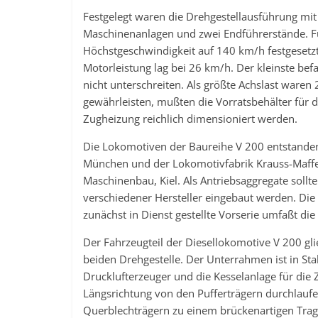
Festgelegt waren die Drehgestellausführung mi
Maschinenanlagen und zwei Endführerstände. Fü
Höchstgeschwindigkeit auf 140 km/h festgesetzt
Motorleistung lag bei 26 km/h. Der kleinste 
nicht unterschreiten. Als größte Achslast waren
gewährleisten, mußten die Vorratsbehälter für d
Zugheizung reichlich dimensioniert werden.
Die Lokomotiven der Baureihe V 200 entstande
München und der Lokomotivfabrik Krauss-Maffe
Maschinenbau, Kiel. Als Antriebsaggregate soll
verschiedener Hersteller eingebaut werden. Di
zunächst in Dienst gestellte Vorserie umfaßt 
Der Fahrzeugteil der Diesellokomotive V 200 g
beiden Drehgestelle. Der Unterrahmen ist in Sta
Drucklufterzeuger und die Kesselanlage für die 
Längsrichtung von den Pufferträgern durchlauf
Querblechträgern zu einem brückenartigen Tra