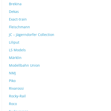
Brekina
Dekas
Exact-train
Fleischmann
JC – Jägerndorfer Collection
Liliput
LS Models
Märklin
Modellbahn Union
NMJ
Piko
Rivarossi
Rocky-Rail
Roco