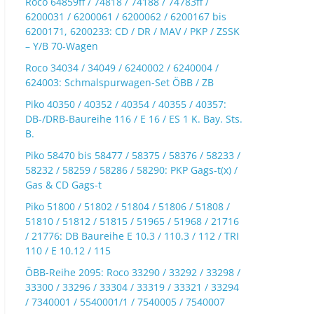
Roco 64859ff / 74818 / 74188 / 74783ff /
6200031 / 6200061 / 6200062 / 6200167 bis
6200171, 6200233: CD / DR / MAV / PKP / ZSSK
– Y/B 70-Wagen
Roco 34034 / 34049 / 6240002 / 6240004 /
624003: Schmalspurwagen-Set ÖBB / ZB
Piko 40350 / 40352 / 40354 / 40355 / 40357:
DB-/DRB-Baureihe 116 / E 16 / ES 1 K. Bay. Sts.
B.
Piko 58470 bis 58477 / 58375 / 58376 / 58233 /
58232 / 58259 / 58286 / 58290: PKP Gags-t(x) /
Gas & CD Gags-t
Piko 51800 / 51802 / 51804 / 51806 / 51808 /
51810 / 51812 / 51815 / 51965 / 51968 / 21716
/ 21776: DB Baureihe E 10.3 / 110.3 / 112 / TRI
110 / E 10.12 / 115
ÖBB-Reihe 2095: Roco 33290 / 33292 / 33298 /
33300 / 33296 / 33304 / 33319 / 33321 / 33294
/ 7340001 / 5540001/1 / 7540005 / 7540007