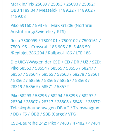
Märklin/Trix 25089 / 25093 / 25090 / 25092:
ÖBB 1189.04 / Messelok 1189.22 / 1189.02 /
1189.08
Piko 59160 / 59376 – MaK G1206 (Northrail-
Ausführung/Swietelsky-RTS)
Roco 7500099 / 7500101 / 7500102 / 7500161 /
7500195 – Crossrail 186 905 / BLS 486.501
/Regiojet 386.204 / Railpool 186 / LTE 186
Die UIC-Y-Wagen der CSD / CD / DR / UZ / SZD:
Piko 58553 / 58554 / 58555 / 58556 / 58247 /
58557 / 58564 / 58565 / 58563 / 58278 / 58561
/ 58562 / 58556 / 58566 / 58567 / 58568 /
28319 / 58569 / 58571 / 58572
Piko 58293 / 58296 / 58294 / 58295 / 58297 /
28304 / 28307 / 28317 / 28308 / 58481 / 28377:
Teleskophaubenwagen DB AG / Transwaggon
/ DB / FS / ÖBB / SBB (Cargo)/ VTG
CSD-Baureihe 242: Piko 47483 / 47482 / 47484