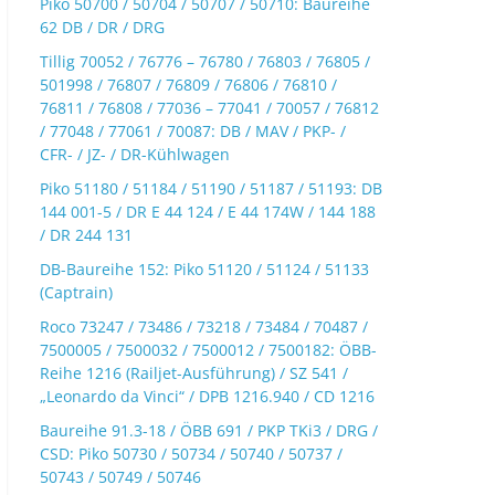
Piko 50700 / 50704 / 50707 / 50710: Baureihe
62 DB / DR / DRG
Tillig 70052 / 76776 – 76780 / 76803 / 76805 /
501998 / 76807 / 76809 / 76806 / 76810 /
76811 / 76808 / 77036 – 77041 / 70057 / 76812
/ 77048 / 77061 / 70087: DB / MAV / PKP- /
CFR- / JZ- / DR-Kühlwagen
Piko 51180 / 51184 / 51190 / 51187 / 51193: DB
144 001-5 / DR E 44 124 / E 44 174W / 144 188
/ DR 244 131
DB-Baureihe 152: Piko 51120 / 51124 / 51133
(Captrain)
Roco 73247 / 73486 / 73218 / 73484 / 70487 /
7500005 / 7500032 / 7500012 / 7500182: ÖBB-
Reihe 1216 (Railjet-Ausführung) / SZ 541 /
„Leonardo da Vinci“ / DPB 1216.940 / CD 1216
Baureihe 91.3-18 / ÖBB 691 / PKP TKi3 / DRG /
CSD: Piko 50730 / 50734 / 50740 / 50737 /
50743 / 50749 / 50746