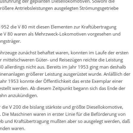
-Ausführung der geplanten Diesellokomotiven. Sowohl die
größere Antriebsleistungen ausgelegten Strömungsgetriebe
1952 die V 80 mit diesen Elementen zur Kraftübertragung
he V 80 waren als Mehrzweck-Lokomotiven vorgesehen und
ungsträger.
Fahrzeuge zunächst behaftet waren, konnten im Laufe der ersten
or mittelschweren Güter- und Reisezügen reichte die Leistung
 allerdings nicht aus. Bereits im Jahr 1953 ging man deshalb
inenanlagen größerer Leistung ausgerüstet wurde. Anläßlich der
hr 1953 konnte der Öffentlichkeit das erste Exemplar einer
estellt werden. Ab diesem Zeitpunkt begann sich das Ende der
ahn anzukündigen.
die V 200 die bislang stärkste und größte Diesellokomotive,
e. Die Maschinen waren in erster Linie für die Beförderung von
eb und Kraftübertragung mußten aber so ausgelegt werden, daß
enden waren.