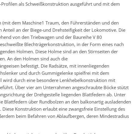
Profilen als Schweißkonstruktion ausgeführt und mit dem
n (mit dem Maschine1 Traum, den Führerständen und den
 Anteil an der Biege-und Drehsteifigkeit der Lokomotive. Die
gehend von den Triebwagen und der Baureihe V 80
eschweißte Blechträgerkonstruktion, in der Form eines nach
agenden Holmen. Diese Holme sind an den Stirnseiten der
den. An den Holmen sind auch die
geeisen befestigt. Die Radsätze, mit innenliegenden
Achslenker und durch Gummigelenke spielfrei mit dem
l wird durch eine besondere Lenkhebelkonstruktion mit
führt. Über vier am Unterrahmen angeschraubte Böcke stützt
ängsrichtung der Drehgestelle liegenden Blattfedern ab. Unter
e Blattfedern über Rundbolzen an den balkonartig ausladenden
 Diese Konstruktion erlaubt eine zwangsfreie Einstellung des
ußerdem beim Befahren von Ablaufbergen, deren Mindestradius