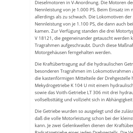
Dieselmotoren in V-Anordnung. Die Motoren der
Nennleistung von je 1.000 PS. Beim Einsatz im 
allerdings als zu schwach. Die Lokomotiven der
Nennleistung von je 1.100 PS, die dann auch be
kamen. Zur Verfügung standen die drei Motor
V 18121, die gegeneinander getauscht werden k
Tragrahmen aufgeschraubt. Durch diese Maßna
Motorgehäusen ferngehalten werden.
Die Kraftübertragung auf die hydraulischen Getr
besonderen Tragrahmen im Lokomotivrahmen au
die kastenförmigen Mittelteile der Drehgestell
Mekydrogetriebe K 104 U mit einem hydraulisc
sowie das Voith-Getriebe LT 306 mit drei hydra
vollselbsttätig und vollzieht sich in Abhängigk
Die Getriebe wurden so ausgelegt und die zuläs
daß die volle Motorleistung schon bei der kle
kann. Je zwei Gelenkwellen dienen der Kraftübe
Radsatzgetriebe eines jeden Drehgestells. Die Ver