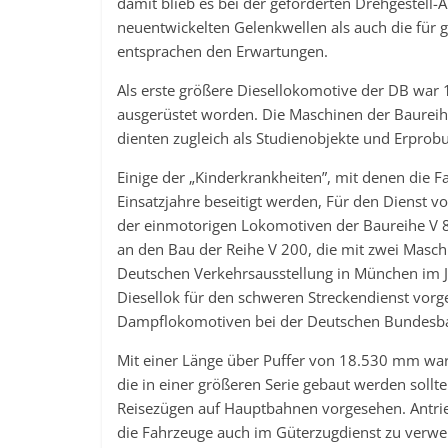
damit blieb es bei der geforderten Drehgestell
neuentwickelten Gelenkwellen als auch die für 
entsprachen den Erwartungen.
Als erste größere Diesellokomotive der DB war 
ausgerüstet worden. Die Maschinen der Baurei
dienten zugleich als Studienobjekte und Erprob
Einige der „Kinderkrankheiten”, mit denen die 
Einsatzjahre beseitigt werden, Für den Dienst v
der einmotorigen Lokomotiven der Baureihe V 80
an den Bau der Reihe V 200, die mit zwei Masch
Deutschen Verkehrsausstellung in München im Ja
Diesellok für den schweren Streckendienst vorg
Dampflokomotiven bei der Deutschen Bundesb
Mit einer Länge über Puffer von 18.530 mm war 
die in einer größeren Serie gebaut werden sollt
Reisezügen auf Hauptbahnen vorgesehen. Antri
die Fahrzeuge auch im Güterzugdienst zu verw