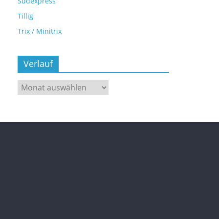
Sudexpress
Tillig
Trix / Minitrix
Verlauf