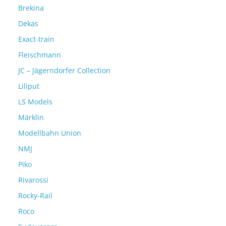
Brekina
Dekas
Exact-train
Fleischmann
JC – Jägerndorfer Collection
Liliput
LS Models
Märklin
Modellbahn Union
NMJ
Piko
Rivarossi
Rocky-Rail
Roco