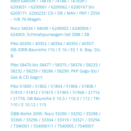
Roco 64859ff / 74818 / 74188 / 74783ff /
6200031 / 6200061 / 6200062 / 6200167 bis
6200171, 6200233: CD / DR / MAV / PKP / ZSSK
– Y/B 70-Wagen
Roco 34034 / 34049 / 6240002 / 6240004 /
624003: Schmalspurwagen-Set ÖBB / ZB
Piko 40350 / 40352 / 40354 / 40355 / 40357:
DB-/DRB-Baureihe 116 / E 16 / ES 1 K. Bay. Sts.
B.
Piko 58470 bis 58477 / 58375 / 58376 / 58233 /
58232 / 58259 / 58286 / 58290: PKP Gags-t(x) /
Gas & CD Gags-t
Piko 51800 / 51802 / 51804 / 51806 / 51808 /
51810 / 51812 / 51815 / 51965 / 51968 / 21716
/ 21776: DB Baureihe E 10.3 / 110.3 / 112 / TRI
110 / E 10.12 / 115
ÖBB-Reihe 2095: Roco 33290 / 33292 / 33298 /
33300 / 33296 / 33304 / 33319 / 33321 / 33294
/ 7340001 / 5540001/1 / 7540005 / 7540007