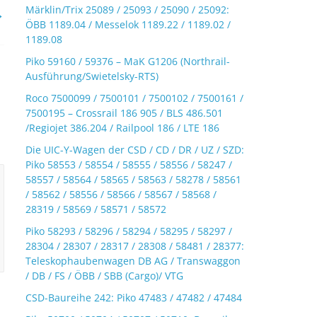
Märklin/Trix 25089 / 25093 / 25090 / 25092:
→
ÖBB 1189.04 / Messelok 1189.22 / 1189.02 /
1189.08
Piko 59160 / 59376 – MaK G1206 (Northrail-
Ausführung/Swietelsky-RTS)
Roco 7500099 / 7500101 / 7500102 / 7500161 /
7500195 – Crossrail 186 905 / BLS 486.501
/Regiojet 386.204 / Railpool 186 / LTE 186
Die UIC-Y-Wagen der CSD / CD / DR / UZ / SZD:
Piko 58553 / 58554 / 58555 / 58556 / 58247 /
58557 / 58564 / 58565 / 58563 / 58278 / 58561
/ 58562 / 58556 / 58566 / 58567 / 58568 /
28319 / 58569 / 58571 / 58572
Piko 58293 / 58296 / 58294 / 58295 / 58297 /
28304 / 28307 / 28317 / 28308 / 58481 / 28377:
Teleskophaubenwagen DB AG / Transwaggon
/ DB / FS / ÖBB / SBB (Cargo)/ VTG
CSD-Baureihe 242: Piko 47483 / 47482 / 47484