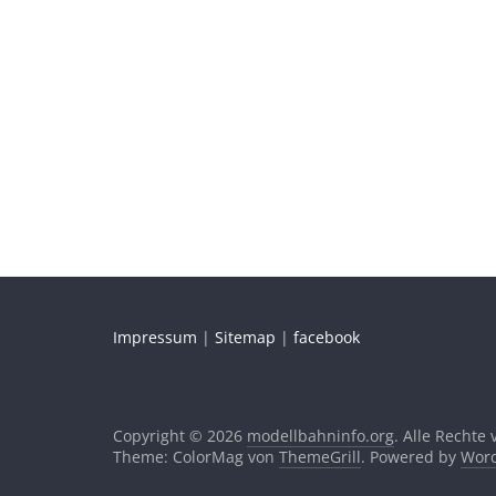
Impressum
|
Sitemap
|
facebook
Copyright © 2026
modellbahninfo.org
. Alle Rechte
Theme: ColorMag von
ThemeGrill
. Powered by
Word