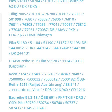
Piko 50700 / 50704 / 50707 / 50710: Baureihe
62 DB / DR / DRG
Tillig 70052 / 76776 – 76780 / 76803 / 76805 /
501998 / 76807 / 76809 / 76806 / 76810 /
76811 / 76808 / 77036 – 77041 / 70057 / 76812
/ 77048 / 77061 / 70087: DB / MAV / PKP- /
CFR- / JZ- / DR-Kühlwagen
Piko 51180 / 51184 / 51190 / 51187 / 51193: DB
144 001-5 / DR E 44 124 / E 44 174W / 144 188
/ DR 244 131
DB-Baureihe 152: Piko 51120 / 51124 / 51133
(Captrain)
Roco 73247 / 73486 / 73218 / 73484 / 70487 /
7500005 / 7500032 / 7500012 / 7500182: ÖBB-
Reihe 1216 (Railjet-Ausführung) / SZ 541 /
„Leonardo da Vinci“ / DPB 1216.940 / CD 1216
Baureihe 91.3-18 / ÖBB 691 / PKP TKi3 / DRG /
CSD: Piko 50730 / 50734 / 50740 / 50737 /
50743 / 50749 / 50746