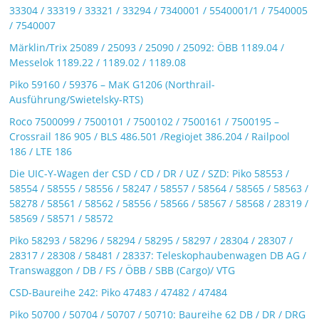
33304 / 33319 / 33321 / 33294 / 7340001 / 5540001/1 / 7540005
/ 7540007
Märklin/Trix 25089 / 25093 / 25090 / 25092: ÖBB 1189.04 /
Messelok 1189.22 / 1189.02 / 1189.08
Piko 59160 / 59376 – MaK G1206 (Northrail-
Ausführung/Swietelsky-RTS)
Roco 7500099 / 7500101 / 7500102 / 7500161 / 7500195 –
Crossrail 186 905 / BLS 486.501 /Regiojet 386.204 / Railpool
186 / LTE 186
Die UIC-Y-Wagen der CSD / CD / DR / UZ / SZD: Piko 58553 /
58554 / 58555 / 58556 / 58247 / 58557 / 58564 / 58565 / 58563 /
58278 / 58561 / 58562 / 58556 / 58566 / 58567 / 58568 / 28319 /
58569 / 58571 / 58572
Piko 58293 / 58296 / 58294 / 58295 / 58297 / 28304 / 28307 /
28317 / 28308 / 58481 / 28337: Teleskophaubenwagen DB AG /
Transwaggon / DB / FS / ÖBB / SBB (Cargo)/ VTG
CSD-Baureihe 242: Piko 47483 / 47482 / 47484
Piko 50700 / 50704 / 50707 / 50710: Baureihe 62 DB / DR / DRG