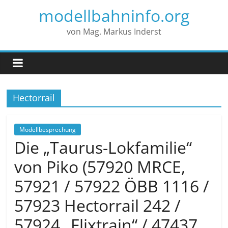
modellbahninfo.org
von Mag. Markus Inderst
Hectorrail
Modellbesprechung
Die „Taurus-Lokfamilie“
von Piko (57920 MRCE,
57921 / 57922 ÖBB 1116 /
57923 Hectorrail 242 /
57924 „Flixtrain“ / 47437