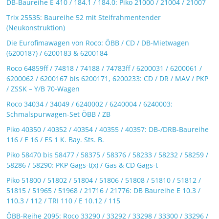
DB-Baureihe E 410 / 184.1 / 184.0: Piko 21000 / 21004 / 21007
Trix 25535: Baureihe 52 mit Steifrahmentender
(Neukonstruktion)
Die Eurofimawagen von Roco: ÖBB / CD / DB-Mietwagen
(6200187) / 6200183 & 6200184
Roco 64859ff / 74818 / 74188 / 74783ff / 6200031 / 6200061 /
6200062 / 6200167 bis 6200171, 6200233: CD / DR / MAV / PKP
/ ZSSK – Y/B 70-Wagen
Roco 34034 / 34049 / 6240002 / 6240004 / 6240003:
Schmalspurwagen-Set ÖBB / ZB
Piko 40350 / 40352 / 40354 / 40355 / 40357: DB-/DRB-Baureihe
116 / E 16 / ES 1 K. Bay. Sts. B.
Piko 58470 bis 58477 / 58375 / 58376 / 58233 / 58232 / 58259 /
58286 / 58290: PKP Gags-t(x) / Gas & CD Gags-t
Piko 51800 / 51802 / 51804 / 51806 / 51808 / 51810 / 51812 /
51815 / 51965 / 51968 / 21716 / 21776: DB Baureihe E 10.3 /
110.3 / 112 / TRI 110 / E 10.12 / 115
ÖBB-Reihe 2095: Roco 33290 / 33292 / 33298 / 33300 / 33296 /