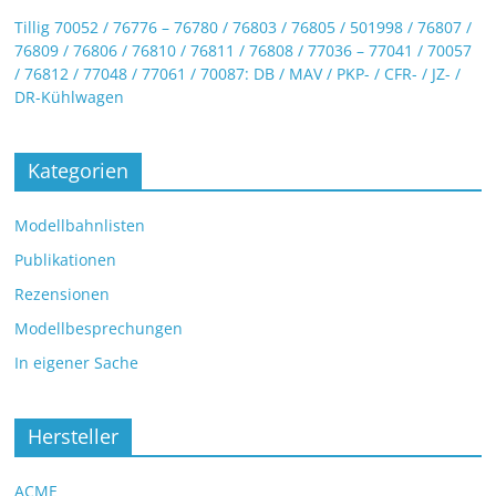
Tillig 70052 / 76776 – 76780 / 76803 / 76805 / 501998 / 76807 /
76809 / 76806 / 76810 / 76811 / 76808 / 77036 – 77041 / 70057
/ 76812 / 77048 / 77061 / 70087: DB / MAV / PKP- / CFR- / JZ- /
DR-Kühlwagen
Kategorien
Modellbahnlisten
Publikationen
Rezensionen
Modellbesprechungen
In eigener Sache
Hersteller
ACME