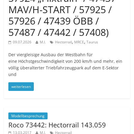
MAV/H-START / 57925 /
57926 / 47439 ÖBB /
57487 / 47442 / 57408)
,
,
09.07.2026
M.I.
Hectorrail
MRCE
Taurus
Der viergleisige Ausbau der Westbahn für
eine Höchstgeschwindigkeit von 200 km/h und mehr, ein
völlig überalterter Triebfahrzeugpark auf dem E-Sektor
und
weiterlesen
Modellbesprechung
Roco 73442: Hectorrail 143.059
13.03.2017
M.I.
Hectorrail