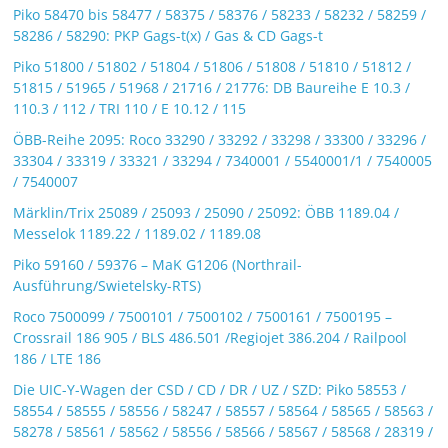
Piko 58470 bis 58477 / 58375 / 58376 / 58233 / 58232 / 58259 /
58286 / 58290: PKP Gags-t(x) / Gas & CD Gags-t
Piko 51800 / 51802 / 51804 / 51806 / 51808 / 51810 / 51812 /
51815 / 51965 / 51968 / 21716 / 21776: DB Baureihe E 10.3 /
110.3 / 112 / TRI 110 / E 10.12 / 115
ÖBB-Reihe 2095: Roco 33290 / 33292 / 33298 / 33300 / 33296 /
33304 / 33319 / 33321 / 33294 / 7340001 / 5540001/1 / 7540005
/ 7540007
Märklin/Trix 25089 / 25093 / 25090 / 25092: ÖBB 1189.04 /
Messelok 1189.22 / 1189.02 / 1189.08
Piko 59160 / 59376 – MaK G1206 (Northrail-
Ausführung/Swietelsky-RTS)
Roco 7500099 / 7500101 / 7500102 / 7500161 / 7500195 –
Crossrail 186 905 / BLS 486.501 /Regiojet 386.204 / Railpool
186 / LTE 186
Die UIC-Y-Wagen der CSD / CD / DR / UZ / SZD: Piko 58553 /
58554 / 58555 / 58556 / 58247 / 58557 / 58564 / 58565 / 58563 /
58278 / 58561 / 58562 / 58556 / 58566 / 58567 / 58568 / 28319 /