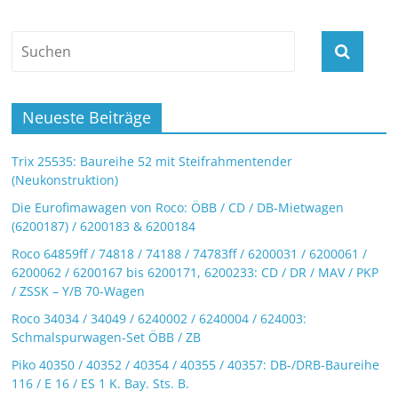
Neueste Beiträge
Trix 25535: Baureihe 52 mit Steifrahmentender
(Neukonstruktion)
Die Eurofimawagen von Roco: ÖBB / CD / DB-Mietwagen
(6200187) / 6200183 & 6200184
Roco 64859ff / 74818 / 74188 / 74783ff / 6200031 / 6200061 /
6200062 / 6200167 bis 6200171, 6200233: CD / DR / MAV / PKP
/ ZSSK – Y/B 70-Wagen
Roco 34034 / 34049 / 6240002 / 6240004 / 624003:
Schmalspurwagen-Set ÖBB / ZB
Piko 40350 / 40352 / 40354 / 40355 / 40357: DB-/DRB-Baureihe
116 / E 16 / ES 1 K. Bay. Sts. B.