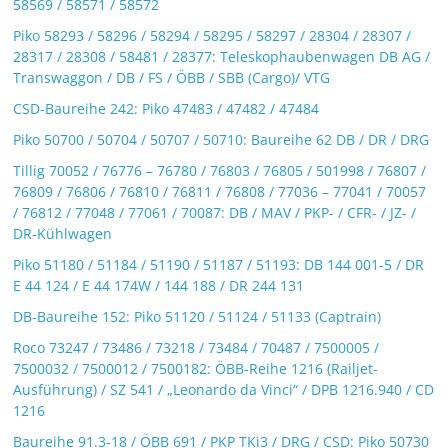
58569 / 58571 / 58572
Piko 58293 / 58296 / 58294 / 58295 / 58297 / 28304 / 28307 /
28317 / 28308 / 58481 / 28377: Teleskophaubenwagen DB AG /
Transwaggon / DB / FS / ÖBB / SBB (Cargo)/ VTG
CSD-Baureihe 242: Piko 47483 / 47482 / 47484
Piko 50700 / 50704 / 50707 / 50710: Baureihe 62 DB / DR / DRG
Tillig 70052 / 76776 – 76780 / 76803 / 76805 / 501998 / 76807 /
76809 / 76806 / 76810 / 76811 / 76808 / 77036 – 77041 / 70057
/ 76812 / 77048 / 77061 / 70087: DB / MAV / PKP- / CFR- / JZ- /
DR-Kühlwagen
Piko 51180 / 51184 / 51190 / 51187 / 51193: DB 144 001-5 / DR
E 44 124 / E 44 174W / 144 188 / DR 244 131
DB-Baureihe 152: Piko 51120 / 51124 / 51133 (Captrain)
Roco 73247 / 73486 / 73218 / 73484 / 70487 / 7500005 /
7500032 / 7500012 / 7500182: ÖBB-Reihe 1216 (Railjet-
Ausführung) / SZ 541 / „Leonardo da Vinci“ / DPB 1216.940 / CD
1216
Baureihe 91.3-18 / ÖBB 691 / PKP TKi3 / DRG / CSD: Piko 50730