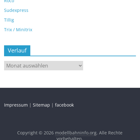
Roco
Sudexpress
Tillig
Trix / Minitrix
Verlauf
Impressum
|
Sitemap
|
facebook
Copyright © 2026
modellbahninfo.org
. Alle Rechte
vorbehalten.