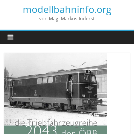
modellbahninfo.org
von Mag. Markus Inderst