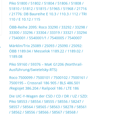
Piko 51800 / 51802 / 51804 / 51806 / 51808 /
51810 / 51812 / 51815 / 51965 / 51968 / 21716
/ 21776: DB Baureihe E 10.3 / 110.3 / 112 / TRI
110 / E 10.12 / 115
ÖBB-Reihe 2095: Roco 33290 / 33292 / 33298 /
33300 / 33296 / 33304 / 33319 / 33321 / 33294
/ 7340001 / 5540001/1 / 7540005 / 7540007
→
Märklin/Trix 25089 / 25093 / 25090 / 25092:
ÖBB 1189.04 / Messelok 1189.22 / 1189.02 /
1189.08
Piko 59160 / 59376 – MaK G1206 (Northrail-
Ausführung/Swietelsky-RTS)
Roco 7500099 / 7500101 / 7500102 / 7500161 /
7500195 – Crossrail 186 905 / BLS 486.501
/Regiojet 386.204 / Railpool 186 / LTE 186
Die UIC-Y-Wagen der CSD / CD / DR / UZ / SZD:
Piko 58553 / 58554 / 58555 / 58556 / 58247 /
58557 / 58564 / 58565 / 58563 / 58278 / 58561
/ 58562 / 58556 / 58566 / 58567 / 58568 /