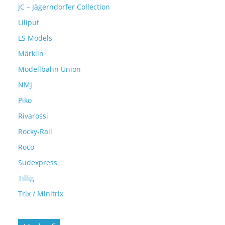
JC – Jägerndorfer Collection
Liliput
LS Models
Märklin
Modellbahn Union
NMJ
Piko
Rivarossi
Rocky-Rail
Roco
Sudexpress
Tillig
Trix / Minitrix