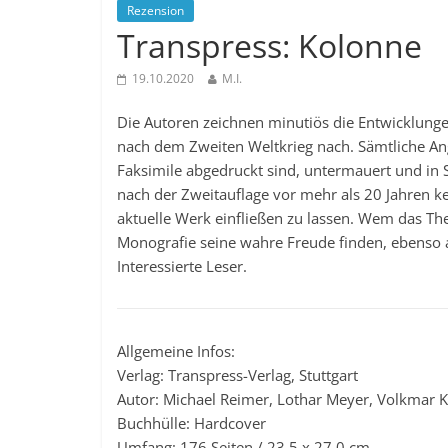
Rezension
Transpress: Kolonne
19.10.2020
M.I.
Die Autoren zeichnen minutiös die Entwicklung
nach dem Zweiten Weltkrieg nach. Sämtliche A
Faksimile abgedruckt sind, untermauert und in Sc
nach der Zweitauflage vor mehr als 20 Jahren k
aktuelle Werk einfließen zu lassen. Wem das The
Monografie seine wahre Freude finden, ebenso au
Interessierte Leser.
Allgemeine Infos:
Verlag: Transpress-Verlag, Stuttgart
Autor: Michael Reimer, Lothar Meyer, Volkmar K
Buchhülle: Hardcover
Umfang: 176 Seiten / 23,5 x 27,0 cm