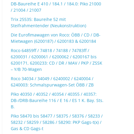
DB-Baureihe E 410 / 184.1 / 184.0: Piko 21000
/ 21004 / 21007
Trix 25535: Baureihe 52 mit
Steifrahmentender (Neukonstruktion)
Die Eurofimawagen von Roco: ÖBB / CD / DB-
Mietwagen (6200187) / 6200183 & 6200184
Roco 64859ff / 74818 / 74188 / 74783ff /
6200031 / 6200061 / 6200062 / 6200167 bis
6200171, 6200233: CD / DR / MAV / PKP / ZSSK
– Y/B 70-Wagen
Roco 34034 / 34049 / 6240002 / 6240004 /
6240003: Schmalspurwagen-Set ÖBB / ZB
Piko 40350 / 40352 / 40354 / 40355 / 40357:
DB-/DRB-Baureihe 116 / E 16 / ES 1 K. Bay. Sts.
B.
Piko 58470 bis 58477 / 58375 / 58376 / 58233 /
58232 / 58259 / 58286 / 58290: PKP Gags-t(x) /
Gas & CD Gags-t