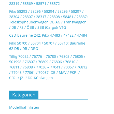
28319 / 58569 / 58571 / 58572
Piko 58293 / 58296 / 58294 / 58295 / 58297 /
28304 / 28307 / 28317 / 28308 / 58481 / 28337:
Teleskophaubenwagen DB AG / Transwaggon
/ DB / FS / ÖBB / SBB (Cargo)/ VTG
CSD-Baureihe 242: Piko 47483 / 47482 / 47484
Piko 50700 / 50704 / 50707 / 50710: Baureihe
62 DB / DR / DRG
Tillig 70052 / 76776 – 76780 / 76803 / 76805 /
501998 / 76807 / 76809 / 76806 / 76810 /
76811 / 76808 / 77036 – 77041 / 70057 / 76812
/ 77048 / 77061 / 70087: DB / MAV / PKP- /
CFR- / JZ- / DR-Kühlwagen
Kategorien
Modellbahnlisten