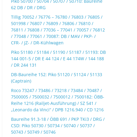
Piko 50700 / 50704 / 50707 / 50710: Baureihe
62 DB / DR / DRG
Tillig 70052 / 76776 – 76780 / 76803 / 76805 /
501998 / 76807 / 76809 / 76806 / 76810 /
76811 / 76808 / 77036 – 77041 / 70057 / 76812
/ 77048 / 77061 / 70087: DB / MAV / PKP- /
CFR- / JZ- / DR-Kühlwagen
Piko 51180 / 51184 / 51190 / 51187 / 51193: DB
144 001-5 / DR E 44 124 / E 44 174W / 144 188
/ DR 244 131
DB-Baureihe 152: Piko 51120 / 51124 / 51133
(Captrain)
Roco 73247 / 73486 / 73218 / 73484 / 70487 /
7500005 / 7500032 / 7500012 / 7500182: ÖBB-
Reihe 1216 (Railjet-Ausführung) / SZ 541 /
„Leonardo da Vinci“ / DPB 1216.940 / CD 1216
Baureihe 91.3-18 / ÖBB 691 / PKP TKi3 / DRG /
CSD: Piko 50730 / 50734 / 50740 / 50737 /
50743 / 50749 / 50746