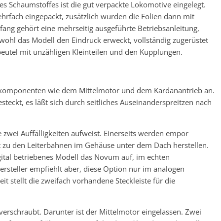
s Schaumstoffes ist die gut verpackte Lokomotive eingelegt.
hrfach eingepackt, zusätzlich wurden die Folien dann mit
fang gehört eine mehrseitig ausgeführte Betriebsanleitung,
wohl das Modell den Eindruck erweckt, vollständig zugerüstet
tbeutel mit unzähligen Kleinteilen und den Kupplungen.
skomponenten wie dem Mittelmotor und dem Kardanantrieb an.
steckt, es läßt sich durch seitliches Auseinanderspreitzen nach
ie zwei Auffälligkeiten aufweist. Einerseits werden empor
kt zu den Leiterbahnen im Gehäuse unter dem Dach herstellen.
igital betriebenes Modell das Novum auf, im echten
ersteller empfiehlt aber, diese Option nur im analogen
t stellt die zweifach vorhandene Steckleiste für die
erschraubt. Darunter ist der Mittelmotor eingelassen. Zwei