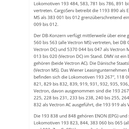
Lokomotiven 193 484, 583, 781 bis 786, 891 b
vertreten. CargoServ betreibt die 1193 890 als E
MS als 383 001 bis 012 grenzüberschreitend ei
009 bis 012.
Der DB-Konzern verfügt mittlerweile über eine 
560 bis 563 (alle Vectron MS) vertreten, bei DB
Vectron DC) und 5370 044 bis 047 als Vectron M
013 bis 020 (Vectron DC) im Stand. DMV ist ei
gehören (beide Vectron AC). Die Dänische Staa
(Vectron MS). Das Wiener Leasingunternehmen 
befinden sich die Lokomotiven 193 267″, 118 0
821, 829 bis 832, 839, 919, 931, 932, 935, 936
Vectron, davon ausgenommen sind die 193 267″,
225, 228 bis 231, 233 bis 238, 240 bis 255, 26
832 als Vectron AC ausgeführt, die 193 919 als
Die 193 838 und 848 gehören ENON (EPG) und si
Lokomotiven 193 823, 844, 383 060 bis 065 (all