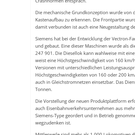
Crashnormen entsprach.
Die mechanische Grundkonzeption wurde von d
Kastenaufbau zu erkennen. Die Frontpartie wur
damit verbunden ist auch eine Neugestaltung de
Siemens hat bei der Entwicklung der Vectron-Fa
und gebaut. Eine dieser Maschinen wurde als di
247 901. Die Diesellok kann wahlweise mit ei
weist eine Höchstgeschwindigkeit von 160 km/h 
Versionen mit unterschiedlichen Leistungsaus
Höchstgeschwindigkeiten von 160 oder 200 km/h
auch in Gleichstromnetzen einsetzbar. Das Dien
Tonnen.
Die Vorstellung der neuen Produktplattform er
auch Eisenbahnverkehrsunternehmen aus mehre
Siemens-Type geordert und in Betrieb genomme
wegzudenken ist.
Mittlerweile sind mehr als 1.000 Lokomotiven 