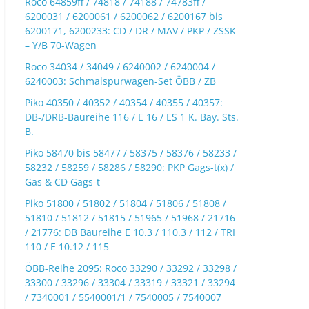
Roco 64859ff / 74818 / 74188 / 74783ff /
6200031 / 6200061 / 6200062 / 6200167 bis
6200171, 6200233: CD / DR / MAV / PKP / ZSSK
– Y/B 70-Wagen
Roco 34034 / 34049 / 6240002 / 6240004 /
6240003: Schmalspurwagen-Set ÖBB / ZB
Piko 40350 / 40352 / 40354 / 40355 / 40357:
DB-/DRB-Baureihe 116 / E 16 / ES 1 K. Bay. Sts.
B.
Piko 58470 bis 58477 / 58375 / 58376 / 58233 /
58232 / 58259 / 58286 / 58290: PKP Gags-t(x) /
Gas & CD Gags-t
Piko 51800 / 51802 / 51804 / 51806 / 51808 /
51810 / 51812 / 51815 / 51965 / 51968 / 21716
/ 21776: DB Baureihe E 10.3 / 110.3 / 112 / TRI
110 / E 10.12 / 115
ÖBB-Reihe 2095: Roco 33290 / 33292 / 33298 /
33300 / 33296 / 33304 / 33319 / 33321 / 33294
/ 7340001 / 5540001/1 / 7540005 / 7540007