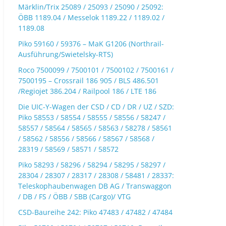
Märklin/Trix 25089 / 25093 / 25090 / 25092:
ÖBB 1189.04 / Messelok 1189.22 / 1189.02 /
1189.08
Piko 59160 / 59376 – MaK G1206 (Northrail-
Ausführung/Swietelsky-RTS)
Roco 7500099 / 7500101 / 7500102 / 7500161 /
7500195 – Crossrail 186 905 / BLS 486.501
/Regiojet 386.204 / Railpool 186 / LTE 186
Die UIC-Y-Wagen der CSD / CD / DR / UZ / SZD:
Piko 58553 / 58554 / 58555 / 58556 / 58247 /
58557 / 58564 / 58565 / 58563 / 58278 / 58561
/ 58562 / 58556 / 58566 / 58567 / 58568 /
28319 / 58569 / 58571 / 58572
Piko 58293 / 58296 / 58294 / 58295 / 58297 /
28304 / 28307 / 28317 / 28308 / 58481 / 28337:
Teleskophaubenwagen DB AG / Transwaggon
/ DB / FS / ÖBB / SBB (Cargo)/ VTG
CSD-Baureihe 242: Piko 47483 / 47482 / 47484