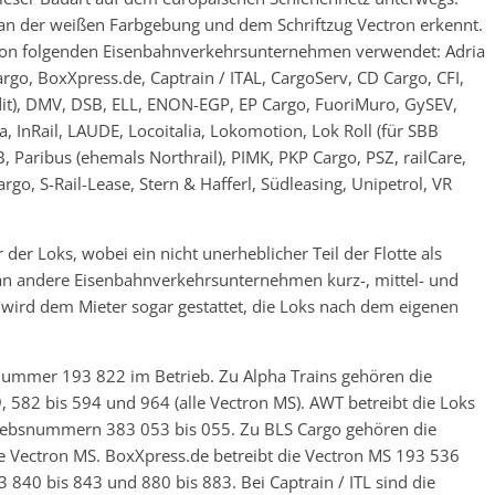
an der weißen Farbgebung und dem Schriftzug Vectron erkennt.
 von folgenden Eisenbahnverkehrsunternehmen verwendet: Adria
rgo, BoxXpress.de, Captrain / ITAL, CargoServ, CD Cargo, CFI,
dit), DMV, DSB, ELL, ENON-EGP, EP Cargo, FuoriMuro, GySEV,
na, InRail, LAUDE, Locoitalia, Lokomotion, Lok Roll (für SBB
 Paribus (ehemals Northrail), PIMK, PKP Cargo, PSZ, railCare,
argo, S-Rail-Lease, Stern & Hafferl, Südleasing, Unipetrol, VR
der Loks, wobei ein nicht unerheblicher Teil der Flotte als
 an andere Eisenbahnverkehrsunternehmen kurz-, mittel- und
ng wird dem Mieter sogar gestattet, die Loks nach dem eigenen
knummer 193 822 im Betrieb. Zu Alpha Trains gehören die
 582 bis 594 und 964 (alle Vectron MS). AWT betreibt die Loks
riebsnummern 383 053 bis 055. Zu BLS Cargo gehören die
e Vectron MS. BoxXpress.de betreibt die Vectron MS 193 536
 840 bis 843 und 880 bis 883. Bei Captrain / ITL sind die