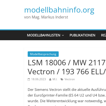
modellbahninfo.org
von Mag. Markus Inderst
MODELLBAHNLISTEN
PUBLIKATIONEN
RE
Modellbesprechung
LSM 18006 / MW 2117:
Vectron / 193 766 ELL
18.06.2023
M.I.
Vectron
Der Siemens Vectron stellt die aktuelle Ausführu
der EuroSprinter-Familie (ES 64 U2 und U4 bzw.
wurde. Die Weiterentwicklung war notwendig, w