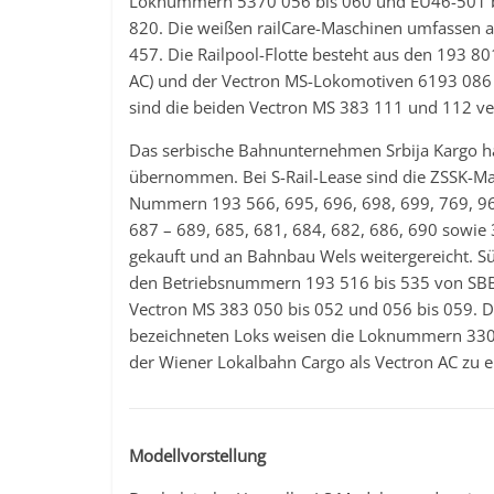
Loknummern 5370 056 bis 060 und EU46-501 bis 
820. Die weißen railCare-Maschinen umfassen
457. Die Railpool-Flotte besteht aus den 193 801
AC) und der Vectron MS-Lokomotiven 6193 086 bi
sind die beiden Vectron MS 383 111 und 112 ve
Das serbische Bahnunternehmen Srbija Kargo ha
übernommen. Bei S-Rail-Lease sind die ZSSK-Ma
Nummern 193 566, 695, 696, 698, 699, 769, 96
687 – 689, 685, 681, 684, 682, 686, 690 sowie 3
gekauft und an Bahnbau Wels weitergereicht. Süd
den Betriebsnummern 193 516 bis 535 von SBB Ca
Vectron MS 383 050 bis 052 und 056 bis 059. Die
bezeichneten Loks weisen die Loknummern 3301 
der Wiener Lokalbahn Cargo als Vectron AC zu 
Modellvorstellung