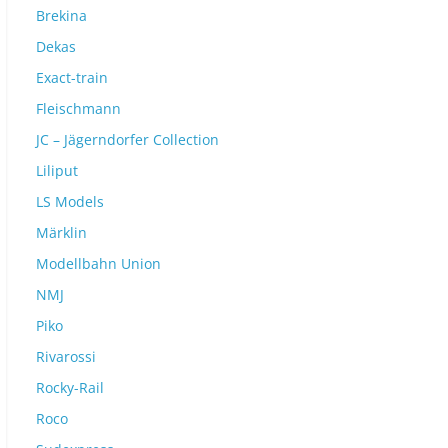
Brekina
Dekas
Exact-train
Fleischmann
JC – Jägerndorfer Collection
Liliput
LS Models
Märklin
Modellbahn Union
NMJ
Piko
Rivarossi
Rocky-Rail
Roco