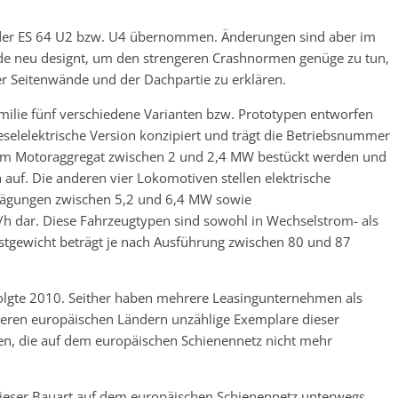
er ES 64 U2 bzw. U4 übernommen. Änderungen sind aber im
de neu designt, um den strengeren Crashnormen genüge zu tun,
r Seitenwände und der Dachpartie zu erklären.
milie fünf verschiedene Varianten bzw. Prototypen entworfen
eselelektrische Version konzipiert und trägt die Betriebsnummer
nem Motoraggregat zwischen 2 und 2,4 MW bestückt werden und
auf. Die anderen vier Lokomotiven stellen elektrische
prägungen zwischen 5,2 und 6,4 MW sowie
 dar. Diese Fahrzeugtypen sind sowohl in Wechselstrom- als
stgewicht beträgt je nach Ausführung zwischen 80 und 87
folgte 2010. Seither haben mehrere Leasingunternehmen als
ren europäischen Ländern unzählige Exemplare dieser
n, die auf dem europäischen Schienennetz nicht mehr
dieser Bauart auf dem europäischen Schienennetz unterwegs.