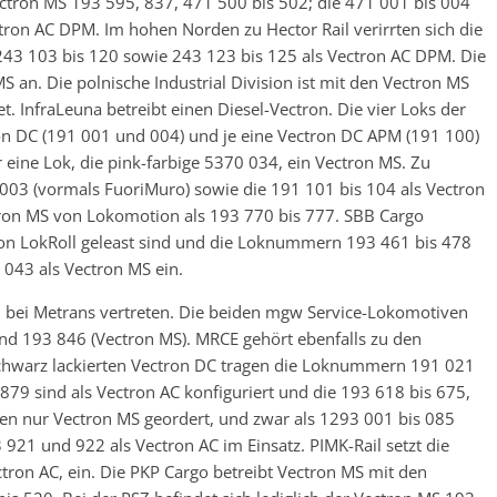
tron MS 193 595, 837, 471 500 bis 502; die 471 001 bis 004
tron AC DPM. Im hohen Norden zu Hector Rail verirrten sich die
243 103 bis 120 sowie 243 123 bis 125 als Vectron AC DPM. Die
 an. Die polnische Industrial Division ist mit den Vectron MS
. InfraLeuna betreibt einen Diesel-Vectron. Die vier Loks der
ctron DC (191 001 und 004) und je eine Vectron DC APM (191 100)
eine Lok, die pink-farbige 5370 034, ein Vectron MS. Zu
003 (vormals FuoriMuro) sowie die 191 101 bis 104 als Vectron
ron MS von Lokomotion als 193 770 bis 777. SBB Cargo
 von LokRoll geleast sind und die Loknummern 193 461 bis 478
0 043 als Vectron MS ein.
0 bei Metrans vertreten. Die beiden mgw Service-Lokomotiven
d 193 846 (Vectron MS). MRCE gehört ebenfalls zu den
schwarz lackierten Vectron DC tragen die Loknummern 191 021
879 sind als Vectron AC konfiguriert und die 193 618 bis 675,
en nur Vectron MS geordert, und zwar als 1293 001 bis 085
 921 und 922 als Vectron AC im Einsatz. PIMK-Rail setzt die
ron AC, ein. Die PKP Cargo betreibt Vectron MS mit den