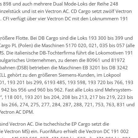
is 898 und auch mehrere Dual Mode-Loks der Reihe 248
inzelstück und ist ein Vectron AC. CD Cargo setzt zwölf Vectron
n. CFI verfügt über vier Vectron DC mit den Loknummern 191
größere Flotte. Bei DB Cargo sind die Loks 193 300 bis 399 und
 Cargo PL (Polen) die Maschinen 5170 020, 021, 035 bis 057 (alle
S. Die italienische DB-Tochterfirma führt die Lokomotiven 191
n bulgarisches Unternehmen, zu denen die 80961 und 81972
tsbahnen (DSB) betrieben die Maschinen EB 3201 bis DB 3242
ELL gehört zu den größeren Siemens-Kunden, im Lokpool
01, 193 201 bis 299, 6193 485, 193 598, 193 720 bis 766, 193
, 942 bis 956 und 960 bis 962. Fast alle Loks sind Mehrsystem-
 118 001, 193 201 bis 204, 208 bis 213, 217 bis 219, 223 bis
4 bis 266, 274, 275, 277, 284, 287, 288, 721, 753, 763, 831 und
 Vectron AC DPM.
nd Vectron AC. Die tschechische EP Cargo setzt die
e Vectron MS) ein. FuoriMuro erhielt die Vectron DC 191 002