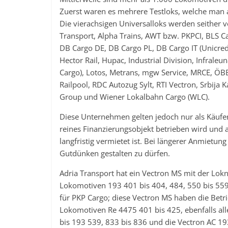
Zuerst waren es mehrere Testloks, welche man 
Die vierachsigen Universalloks werden seither
Transport, Alpha Trains, AWT bzw. PKPCI, BLS Ca
DB Cargo DE, DB Cargo PL, DB Cargo IT (Unicre
Hector Rail, Hupac, Industrial Division, Infraleu
Cargo), Lotos, Metrans, mgw Service, MRCE, ÖBB,
Railpool, RDC Autozug Sylt, RTI Vectron, Srbija K
Group und Wiener Lokalbahn Cargo (WLC).
Diese Unternehmen gelten jedoch nur als Käufer 
reines Finanzierungsobjekt betrieben wird und
langfristig vermietet ist. Bei längerer Anmietu
Gutdünken gestalten zu dürfen.
Adria Transport hat ein Vectron MS mit der Lo
Lokomotiven 193 401 bis 404, 484, 550 bis 559,
für PKP Cargo; diese Vectron MS haben die Bet
Lokomotiven Re 4475 401 bis 425, ebenfalls all
bis 193 539, 833 bis 836 und die Vectron AC 193