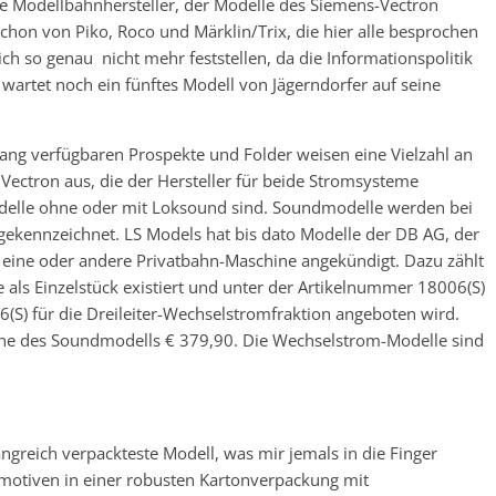
rte Modellbahnhersteller, der Modelle des Siemens-Vectron
hon von Piko, Roco und Märklin/Trix, die hier alle besprochen
 so genau nicht mehr feststellen, da die Informationspolitik
wartet noch ein fünftes Modell von Jägerndorfer auf seine
ang verfügbaren Prospekte und Folder weisen eine Vielzahl an
Vectron aus, die der Hersteller für beide Stromsysteme
Modelle ohne oder mit Loksound sind. Soundmodelle werden bei
 gekennzeichnet. LS Models hat bis dato Modelle der DB AG, der
 eine oder andere Privatbahn-Maschine angekündigt. Dazu zählt
e als Einzelstück existiert und unter der Artikelnummer 18006(S)
6(S) für die Dreileiter-Wechselstromfraktion angeboten wird.
ene des Soundmodells € 379,90. Die Wechselstrom-Modelle sind
greich verpackteste Modell, was mir jemals in die Finger
omotiven in einer robusten Kartonverpackung mit