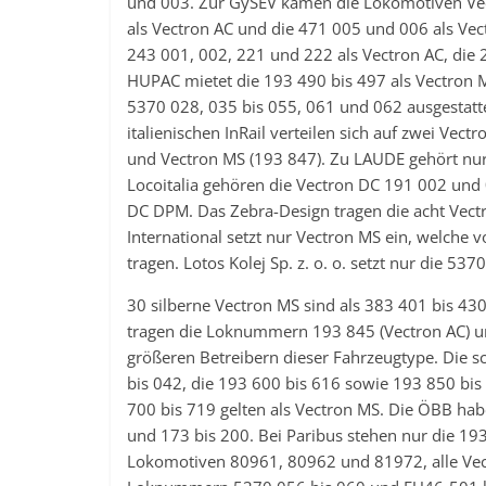
und 003. Zur GySEV kamen die Lokomotiven Vec
als Vectron AC und die 471 005 und 006 als Vec
243 001, 002, 221 und 222 als Vectron AC, die 
HUPAC mietet die 193 490 bis 497 als Vectron MS
5370 028, 035 bis 055, 061 und 062 ausgestattet
italienischen InRail verteilen sich auf zwei Ve
und Vectron MS (193 847). Zu LAUDE gehört nur 
Locoitalia gehören die Vectron DC 191 002 und 
DC DPM. Das Zebra-Design tragen die acht Vect
International setzt nur Vectron MS ein, welche
tragen. Lotos Kolej Sp. z. o. o. setzt nur die 537
30 silberne Vectron MS sind als 383 401 bis 43
tragen die Loknummern 193 845 (Vectron AC) un
größeren Betreibern dieser Fahrzeugtype. Die 
bis 042, die 193 600 bis 616 sowie 193 850 bis 
700 bis 719 gelten als Vectron MS. Die ÖBB hab
und 173 bis 200. Bei Paribus stehen nur die 193
Lokomotiven 80961, 80962 und 81972, alle Vect