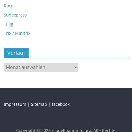
Roco
Sudexpress
Tillig
Trix / Minitrix
Verlauf
Impressum
|
Sitemap
|
facebook
Copyright © 2026
modellbahninfo.org
. Alle Rechte