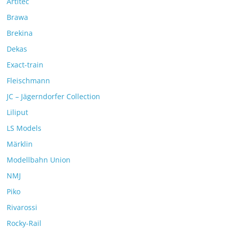
Artitec
Brawa
Brekina
Dekas
Exact-train
Fleischmann
JC – Jägerndorfer Collection
Liliput
LS Models
Märklin
Modellbahn Union
NMJ
Piko
Rivarossi
Rocky-Rail