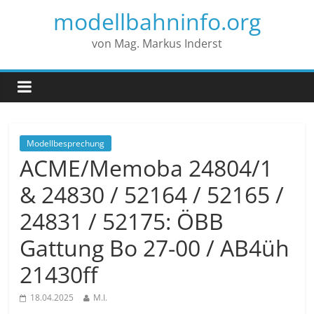
modellbahninfo.org
von Mag. Markus Inderst
Modellbesprechung
ACME/Memoba 24804/1
& 24830 / 52164 / 52165 /
24831 / 52175: ÖBB
Gattung Bo 27-00 / AB4üh
21430ff
18.04.2025
M.I.