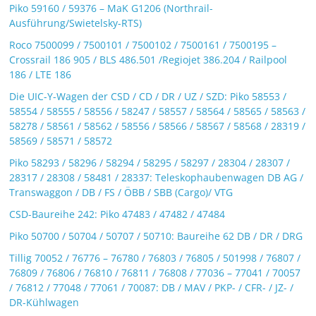
Piko 59160 / 59376 – MaK G1206 (Northrail-
Ausführung/Swietelsky-RTS)
Roco 7500099 / 7500101 / 7500102 / 7500161 / 7500195 –
Crossrail 186 905 / BLS 486.501 /Regiojet 386.204 / Railpool
186 / LTE 186
Die UIC-Y-Wagen der CSD / CD / DR / UZ / SZD: Piko 58553 /
58554 / 58555 / 58556 / 58247 / 58557 / 58564 / 58565 / 58563 /
58278 / 58561 / 58562 / 58556 / 58566 / 58567 / 58568 / 28319 /
58569 / 58571 / 58572
Piko 58293 / 58296 / 58294 / 58295 / 58297 / 28304 / 28307 /
28317 / 28308 / 58481 / 28337: Teleskophaubenwagen DB AG /
Transwaggon / DB / FS / ÖBB / SBB (Cargo)/ VTG
CSD-Baureihe 242: Piko 47483 / 47482 / 47484
Piko 50700 / 50704 / 50707 / 50710: Baureihe 62 DB / DR / DRG
Tillig 70052 / 76776 – 76780 / 76803 / 76805 / 501998 / 76807 /
76809 / 76806 / 76810 / 76811 / 76808 / 77036 – 77041 / 70057
/ 76812 / 77048 / 77061 / 70087: DB / MAV / PKP- / CFR- / JZ- /
DR-Kühlwagen