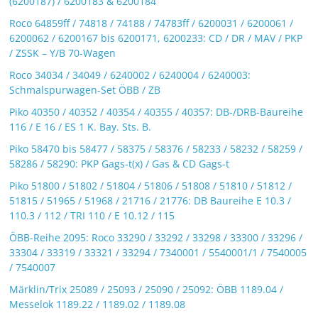
(6200187) / 6200183 & 6200184
Roco 64859ff / 74818 / 74188 / 74783ff / 6200031 / 6200061 /
6200062 / 6200167 bis 6200171, 6200233: CD / DR / MAV / PKP
/ ZSSK – Y/B 70-Wagen
Roco 34034 / 34049 / 6240002 / 6240004 / 6240003:
Schmalspurwagen-Set ÖBB / ZB
Piko 40350 / 40352 / 40354 / 40355 / 40357: DB-/DRB-Baureihe
116 / E 16 / ES 1 K. Bay. Sts. B.
Piko 58470 bis 58477 / 58375 / 58376 / 58233 / 58232 / 58259 /
58286 / 58290: PKP Gags-t(x) / Gas & CD Gags-t
Piko 51800 / 51802 / 51804 / 51806 / 51808 / 51810 / 51812 /
51815 / 51965 / 51968 / 21716 / 21776: DB Baureihe E 10.3 /
110.3 / 112 / TRI 110 / E 10.12 / 115
ÖBB-Reihe 2095: Roco 33290 / 33292 / 33298 / 33300 / 33296 /
33304 / 33319 / 33321 / 33294 / 7340001 / 5540001/1 / 7540005
/ 7540007
Märklin/Trix 25089 / 25093 / 25090 / 25092: ÖBB 1189.04 /
Messelok 1189.22 / 1189.02 / 1189.08