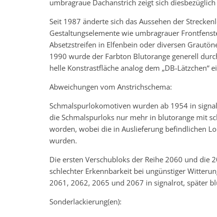
umbragraue Dachanstrich zeigt sich diesbezüglich
Seit 1987 änderte sich das Aussehen der Strecke
Gestaltungselemente wie umbragrauer Frontfenster
Absetzstreifen in Elfenbein oder diversen Grautön
1990 wurde der Farbton Blutorange generell durch
helle Konstrastfläche analog dem „DB-Lätzchen“ ei
Abweichungen vom Anstrichschema:
Schmalspurlokomotiven wurden ab 1954 in signalro
die Schmalspurloks nur mehr in blutorange mit 
worden, wobei die in Auslieferung befindlichen 
wurden.
Die ersten Verschubloks der Reihe 2060 und die 
schlechter Erkennbarkeit bei ungünstiger Witter
2061, 2062, 2065 und 2067 in signalrot, später blu
Sonderlackierung(en):