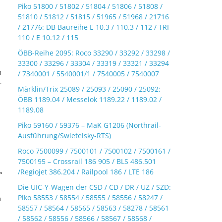
Piko 51800 / 51802 / 51804 / 51806 / 51808 /
51810 / 51812 / 51815 / 51965 / 51968 / 21716
/ 21776: DB Baureihe E 10.3 / 110.3 / 112 / TRI
110 / E 10.12 / 115
ÖBB-Reihe 2095: Roco 33290 / 33292 / 33298 /
33300 / 33296 / 33304 / 33319 / 33321 / 33294
n
/ 7340001 / 5540001/1 / 7540005 / 7540007
r
Märklin/Trix 25089 / 25093 / 25090 / 25092:
ÖBB 1189.04 / Messelok 1189.22 / 1189.02 /
1189.08
Piko 59160 / 59376 – MaK G1206 (Northrail-
Ausführung/Swietelsky-RTS)
Roco 7500099 / 7500101 / 7500102 / 7500161 /
7500195 – Crossrail 186 905 / BLS 486.501
/Regiojet 386.204 / Railpool 186 / LTE 186
“
Die UIC-Y-Wagen der CSD / CD / DR / UZ / SZD:
Piko 58553 / 58554 / 58555 / 58556 / 58247 /
n
58557 / 58564 / 58565 / 58563 / 58278 / 58561
/ 58562 / 58556 / 58566 / 58567 / 58568 /