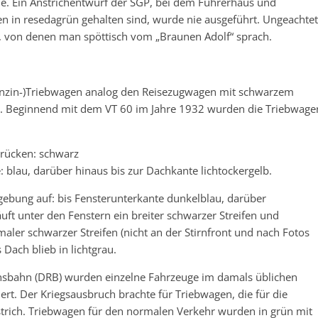
de. Ein Anstrichentwurf der SGP, bei dem Führerhaus und
n in resedagrün gehalten sind, wurde nie ausgeführt. Ungeachtet
t, von denen man spöttisch vom „Braunen Adolf“ sprach.
(Benzin-)Triebwagen analog den Reisezugwagen mit schwarzem
h. Beginnend mit dem VT 60 im Jahre 1932 wurden die Triebwage
brücken: schwarz
: blau, darüber hinaus bis zur Dachkante lichtockergelb.
gebung auf: bis Fensterunterkante dunkelblau, darüber
uft unter den Fenstern ein breiter schwarzer Streifen und
aler schwarzer Streifen (nicht an der Stirnfront und nach Fotos
 Dach blieb in lichtgrau.
sbahn (DRB) wurden einzelne Fahrzeuge im damals üblichen
rt. Der Kriegsausbruch brachte für Triebwagen, die für die
rich. Triebwagen für den normalen Verkehr wurden in grün mit