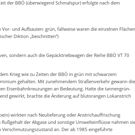
 Zeit der BBÖ (überwiegend Schmalspur) erfolgte nach dem
 Vor- und Aufbauten: grün, fallweise waren die einzelnen Fläche
ischer Diktion „beschnitten“)
ven, sondern auch die Gepäcktriebwagen der Reihe BBÖ VT 70
 dem Krieg wie zu Zeiten der BBÖ in grün mit schwarzem
luminium gehalten. Mit zunehmendem Straßenverkehr gewann die
erten Eisenbahnkreuzungen an Bedeutung. Hatte die tannengrün-
end gewirkt, brachte die Änderung auf blutorangen Lokanstrich
ein) wirkten nach Neulieferung oder Anstrichauffrischung
en Rußgehalt der Abgase und sonstige Umwelteinflüsse nahmen si
en Verschmutzungszustand an. Der ab 1985 eingeführte