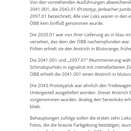
Von den vorstehenden Ausführungen abweichende S
2041.001, die 2043.01 (Prototyp, Jenbacher-Jumb
2097.01 bezeichnet). Alle vier Loks waren in den 
ÖBB kein Einfluß genommen wurde.
Die 2020.01 war von ihrer Lieferung an in blau 
versehen, das dem der ÖBB nachempfunden war. Er
Pölten erhielt sie den Anstrich in Blutorange, früh
Die 2041.001 und „2097.01“ (Nummerierung währe
Schmalspurloks in signalrot mit cremefarbenen Zie
ÖBB erhielt die 2041.001 einen Anstrich in blutor
Die 2043-Prototyplok war ähnlich den Triebwage
Untergestell ausgeliefert worden. Dieser Anstrich 
vorgenommen wurden. Analog den Serienloks erhie
blieb.
Behauptungen zufolge sollen die ersten zehn Loks
Fotos, die die braune Farbgebung bestätigen, wurd