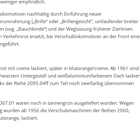
 weniger empfindlich.
nlokomotiven nachhaltig durch Einführung neuer
umrahmung („Brille“ oder „Brillengesicht“, umlaufender breiter
en (sog. „Bauchbinde“) und der Weglassung früherer Zierlinien.
 Verkehrsrot ersetzt, bei Verschublokomotiven an der Front eine
ngeführt.
t mit creme lackiert, später in blutorange/creme. Ab 1961 sind
schwarzem Untergestell und weißaluminiumfarbenem Dach lackier
Loks der Reihe 2095.04ff zum Teil noch zweifarbig übernommen
2067.01 waren noch in tannengrün ausgeliefert worden. Wegen
ung wurden ab 1956 die Verschubmaschinen der Reihen 2060,
torange, lackiert.