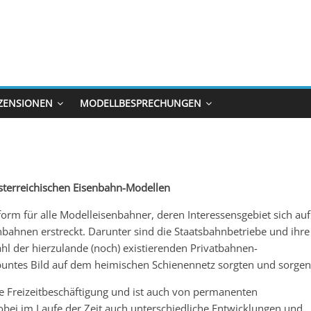
ZENSIONEN
MODELLBESPRECHUNGEN
terreichischen Eisenbahn-Modellen
orm für alle Modelleisenbahner, deren Interessensgebiet sich auf
enbahnen erstreckt. Darunter sind die Staatsbahnbetriebe und ihre
ahl der hierzulande (noch) existierenden Privatbahnen-
n buntes Bild auf dem heimischen Schienennetz sorgten und sorgen
e Freizeitbeschäftigung und ist auch von permanenten
obei im Laufe der Zeit auch unterschiedliche Entwicklungen und