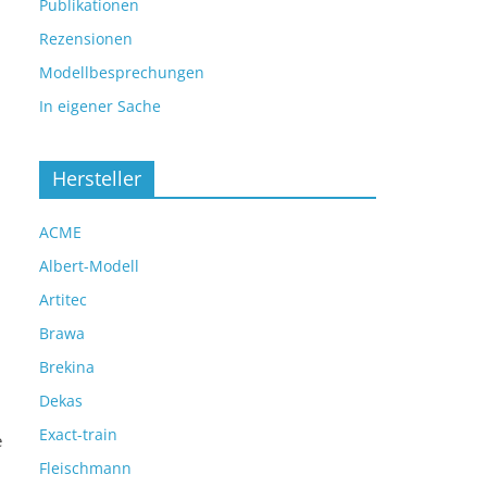
Publikationen
Rezensionen
Modellbesprechungen
n
In eigener Sache
Hersteller
ACME
Albert-Modell
Artitec
Brawa
Brekina
Dekas
Exact-train
e
Fleischmann