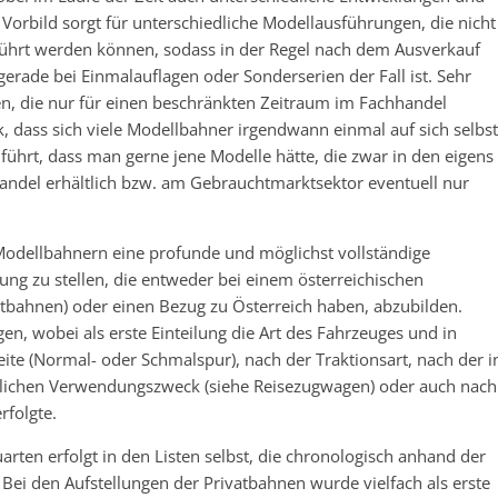
Vorbild sorgt für unterschiedliche Modellausführungen, die nicht
eführt werden können, sodass in der Regel nach dem Ausverkauf
gerade bei Einmalauflagen oder Sonderserien der Fall ist. Sehr
, die nur für einen beschränkten Zeitraum im Fachhandel
, dass sich viele Modellbahner irgendwann einmal auf sich selbst
ührt, dass man gerne jene Modelle hätte, die zwar in den eigens
andel erhältlich bzw. am Gebrauchtmarktsektor eventuell nur
Modellbahnern eine profunde und möglichst vollständige
ng zu stellen, die entweder bei einem österreichischen
tbahnen) oder einen Bezug zu Österreich haben, abzubilden.
n, wobei als erste Einteilung die Art des Fahrzeuges und in
ite (Normal- oder Schmalspur), nach der Traktionsart, nach der i
ichen Verwendungszweck (siehe Reisezugwagen) oder auch nach
rfolgte.
rten erfolgt in den Listen selbst, die chronologisch anhand der
Bei den Aufstellungen der Privatbahnen wurde vielfach als erste