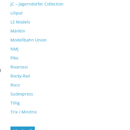
JC – Jägerndorfer Collection
Liliput
LS Models
Märklin
Modellbahn Union
NMJ
Piko
Rivarossi
t
Rocky-Rail
Roco
Sudexpress
Tillig
Trix / Minitrix