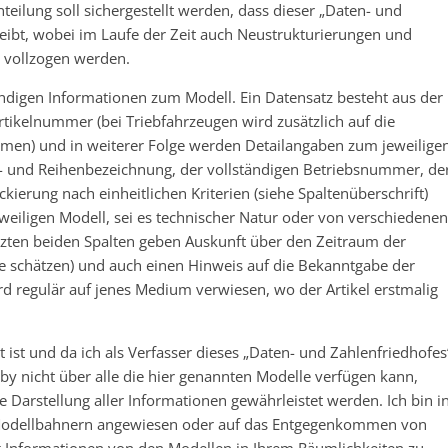
teilung soll sichergestellt werden, dass dieser „Daten- und
bleibt, wobei im Laufe der Zeit auch Neustrukturierungen und
 vollzogen werden.
endigen Informationen zum Modell. Ein Datensatz besteht aus der
tikelnummer (bei Triebfahrzeugen wird zusätzlich auf die
men) und in weiterer Folge werden Detailangaben zum jeweilige
- und Reihenbezeichnung, der vollständigen Betriebsnummer, de
ierung nach einheitlichen Kriterien (siehe Spaltenüberschrift)
eiligen Modell, sei es technischer Natur oder von verschiedenen
etzten beiden Spalten geben Auskunft über den Zeitraum der
vage schätzen) und auch einen Hinweis auf die Bekanntgabe der
d regulär auf jenes Medium verwiesen, wo der Artikel erstmalig
 ist und da ich als Verfasser dieses „Daten- und Zahlenfriedhofes
by nicht über alle die hier genannten Modelle verfügen kann,
e Darstellung aller Informationen gewährleistet werden. Ich bin i
 Modellbahnern angewiesen oder auf das Entgegenkommen von