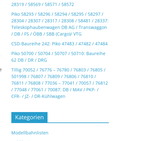
28319 / 58569 / 58571 / 58572
Piko 58293 / 58296 / 58294 / 58295 / 58297 /
28304 / 28307 / 28317 / 28308 / 58481 / 28337:
Teleskophaubenwagen DB AG / Transwaggon
/ DB / FS / ÖBB / SBB (Cargo)/ VTG
CSD-Baureihe 242: Piko 47483 / 47482 / 47484
Piko 50700 / 50704 / 50707 / 50710: Baureihe
62 DB / DR / DRG
e
Tillig 70052 / 76776 – 76780 / 76803 / 76805 /
501998 / 76807 / 76809 / 76806 / 76810 /
76811 / 76808 / 77036 – 77041 / 70057 / 76812
/ 77048 / 77061 / 70087: DB / MAV / PKP- /
CFR- / JZ- / DR-Kühlwagen
Kategorien
Modellbahnlisten