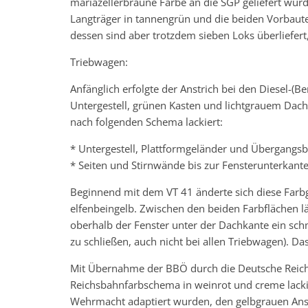
mariazellerbraune Farbe an die SGP geliefert wur
Langträger in tannengrün und die beiden Vorbaute
dessen sind aber trotzdem sieben Loks überliefer
Triebwagen:
Anfänglich erfolgte der Anstrich bei den Diesel-
Untergestell, grünen Kasten und lichtgrauem Dac
nach folgenden Schema lackiert:
* Untergestell, Plattformgeländer und Übergangs
* Seiten und Stirnwände bis zur Fensterunterkante
Beginnend mit dem VT 41 änderte sich diese Farb
elfenbeingelb. Zwischen den beiden Farbflächen lä
oberhalb der Fenster unter der Dachkante ein schm
zu schließen, auch nicht bei allen Triebwagen). Das
Mit Übernahme der BBÖ durch die Deutsche Reich
Reichsbahnfarbschema in weinrot und creme lackie
Wehrmacht adaptiert wurden, den gelbgrauen Anst