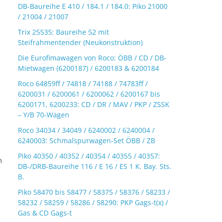
DB-Baureihe E 410 / 184.1 / 184.0: Piko 21000
/ 21004 / 21007
Trix 25535: Baureihe 52 mit
Steifrahmentender (Neukonstruktion)
Die Eurofimawagen von Roco: ÖBB / CD / DB-
Mietwagen (6200187) / 6200183 & 6200184
Roco 64859ff / 74818 / 74188 / 74783ff /
6200031 / 6200061 / 6200062 / 6200167 bis
6200171, 6200233: CD / DR / MAV / PKP / ZSSK
– Y/B 70-Wagen
Roco 34034 / 34049 / 6240002 / 6240004 /
6240003: Schmalspurwagen-Set ÖBB / ZB
Piko 40350 / 40352 / 40354 / 40355 / 40357:
n
DB-/DRB-Baureihe 116 / E 16 / ES 1 K. Bay. Sts.
B.
Piko 58470 bis 58477 / 58375 / 58376 / 58233 /
58232 / 58259 / 58286 / 58290: PKP Gags-t(x) /
Gas & CD Gags-t