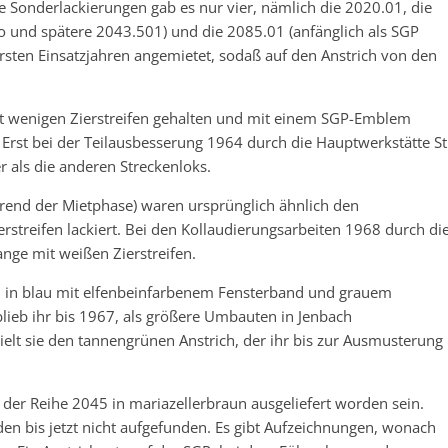
onderlackierungen gab es nur vier, nämlich die 2020.01, die
o und spätere 2043.501) und die 2085.01 (anfänglich als SGP
ersten Einsatzjahren angemietet, sodaß auf den Anstrich von den
mit wenigen Zierstreifen gehalten und mit einem SGP-Emblem
st bei der Teilausbesserung 1964 durch die Hauptwerkstätte St
er als die anderen Streckenloks.
nd der Mietphase) waren ursprünglich ähnlich den
rstreifen lackiert. Bei den Kollaudierungsarbeiten 1968 durch di
ange mit weißen Zierstreifen.
n in blau mit elfenbeinfarbenem Fensterband und grauem
blieb ihr bis 1967, als größere Umbauten in Jenbach
lt sie den tannengrünen Anstrich, der ihr bis zur Ausmusterung
 der Reihe 2045 in mariazellerbraun ausgeliefert worden sein.
en bis jetzt nicht aufgefunden. Es gibt Aufzeichnungen, wonach