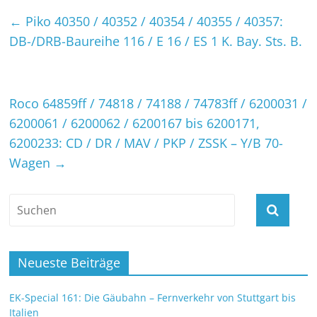
←
Piko 40350 / 40352 / 40354 / 40355 / 40357:
DB-/DRB-Baureihe 116 / E 16 / ES 1 K. Bay. Sts. B.
Roco 64859ff / 74818 / 74188 / 74783ff / 6200031 /
6200061 / 6200062 / 6200167 bis 6200171,
6200233: CD / DR / MAV / PKP / ZSSK – Y/B 70-
Wagen
→
Neueste Beiträge
EK-Special 161: Die Gäubahn – Fernverkehr von Stuttgart bis
Italien