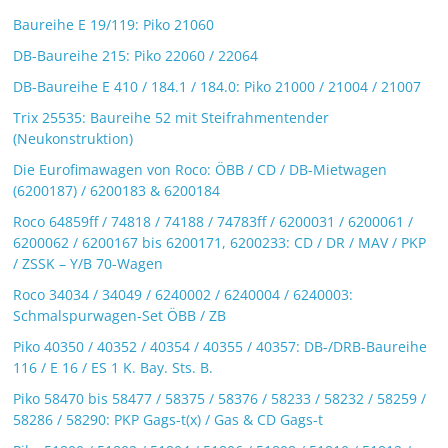
Baureihe E 19/119: Piko 21060
DB-Baureihe 215: Piko 22060 / 22064
DB-Baureihe E 410 / 184.1 / 184.0: Piko 21000 / 21004 / 21007
Trix 25535: Baureihe 52 mit Steifrahmentender
(Neukonstruktion)
Die Eurofimawagen von Roco: ÖBB / CD / DB-Mietwagen
(6200187) / 6200183 & 6200184
Roco 64859ff / 74818 / 74188 / 74783ff / 6200031 / 6200061 /
6200062 / 6200167 bis 6200171, 6200233: CD / DR / MAV / PKP
/ ZSSK – Y/B 70-Wagen
Roco 34034 / 34049 / 6240002 / 6240004 / 6240003:
Schmalspurwagen-Set ÖBB / ZB
Piko 40350 / 40352 / 40354 / 40355 / 40357: DB-/DRB-Baureihe
116 / E 16 / ES 1 K. Bay. Sts. B.
Piko 58470 bis 58477 / 58375 / 58376 / 58233 / 58232 / 58259 /
58286 / 58290: PKP Gags-t(x) / Gas & CD Gags-t