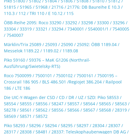
Piko 51800 / 51802 / 51804 / 51806 / 51808 / 51810 / 51812 /
51815 / 51965 / 51968 / 21716 / 21776: DB Baureihe E 10.3 /
110.3 / 112 / TRI 110 / E 10.12 / 115
ÖBB-Reihe 2095: Roco 33290 / 33292 / 33298 / 33300 / 33296 /
33304 / 33319 / 33321 / 33294 / 7340001 / 5540001/1 / 7540005
/ 7540007
Märklin/Trix 25089 / 25093 / 25090 / 25092: ÖBB 1189.04 /
Messelok 1189.22 / 1189.02 / 1189.08
Piko 59160 / 59376 – MaK G1206 (Northrail-
Ausführung/Swietelsky-RTS)
Roco 7500099 / 7500101 / 7500102 / 7500161 / 7500195 –
Crossrail 186 905 / BLS 486.501 /Regiojet 386.204 / Railpool
186 / LTE 186
Die UIC-Y-Wagen der CSD / CD / DR / UZ / SZD: Piko 58553 /
58554 / 58555 / 58556 / 58247 / 58557 / 58564 / 58565 / 58563 /
58278 / 58561 / 58562 / 58556 / 58566 / 58567 / 58568 / 28319 /
58569 / 58571 / 58572
Piko 58293 / 58296 / 58294 / 58295 / 58297 / 28304 / 28307 /
28317 / 28308 / 58481 / 28337: Teleskophaubenwagen DB AG /