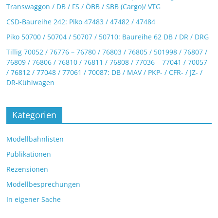
Transwaggon / DB / FS / ÖBB / SBB (Cargo)/ VTG
CSD-Baureihe 242: Piko 47483 / 47482 / 47484
Piko 50700 / 50704 / 50707 / 50710: Baureihe 62 DB / DR / DRG
Tillig 70052 / 76776 – 76780 / 76803 / 76805 / 501998 / 76807 /
76809 / 76806 / 76810 / 76811 / 76808 / 77036 – 77041 / 70057
/ 76812 / 77048 / 77061 / 70087: DB / MAV / PKP- / CFR- / JZ- /
DR-Kühlwagen
Kategorien
Modellbahnlisten
Publikationen
Rezensionen
Modellbesprechungen
In eigener Sache