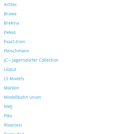
Artitec
Brawa
Brekina
Dekas
Exact-train
Fleischmann
JC – Jägerndorfer Collection
Liliput
LS Models
Märklin
Modellbahn Union
NMJ
Piko
Rivarossi