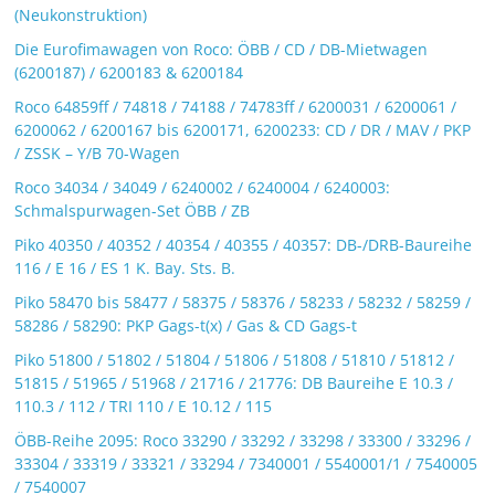
(Neukonstruktion)
Die Eurofimawagen von Roco: ÖBB / CD / DB-Mietwagen
(6200187) / 6200183 & 6200184
Roco 64859ff / 74818 / 74188 / 74783ff / 6200031 / 6200061 /
6200062 / 6200167 bis 6200171, 6200233: CD / DR / MAV / PKP
/ ZSSK – Y/B 70-Wagen
Roco 34034 / 34049 / 6240002 / 6240004 / 6240003:
Schmalspurwagen-Set ÖBB / ZB
Piko 40350 / 40352 / 40354 / 40355 / 40357: DB-/DRB-Baureihe
116 / E 16 / ES 1 K. Bay. Sts. B.
Piko 58470 bis 58477 / 58375 / 58376 / 58233 / 58232 / 58259 /
58286 / 58290: PKP Gags-t(x) / Gas & CD Gags-t
Piko 51800 / 51802 / 51804 / 51806 / 51808 / 51810 / 51812 /
51815 / 51965 / 51968 / 21716 / 21776: DB Baureihe E 10.3 /
110.3 / 112 / TRI 110 / E 10.12 / 115
ÖBB-Reihe 2095: Roco 33290 / 33292 / 33298 / 33300 / 33296 /
33304 / 33319 / 33321 / 33294 / 7340001 / 5540001/1 / 7540005
/ 7540007