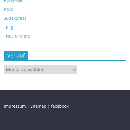
Rocky-Rail
Roco
Sudexpress
Tillig
Trix / Minitrix
Verlauf
Impressum
|
Sitemap
|
facebook