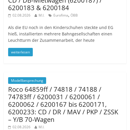
CD / DB-Mietwagen (6200187) /
6200183 & 6200184
,
02.08.2026
M.I.
Eurofima
ÖBB
Als die EU noch in den Kinderschuhen steckte und EG
hieß, installierten mehrere Bahngesellschaften einen
Leuchtturm der Zusammenarbeit, der heute
weiterlesen
Modellbesprechung
Roco 64859ff / 74818 / 74188 /
74783ff / 6200031 / 6200061 /
6200062 / 6200167 bis 6200171,
6200233: CD / DR / MAV / PKP / ZSSK
– Y/B 70-Wagen
02.08.2026
M.I.