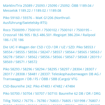
Märklin/Trix 25089 / 25093 / 25090 / 25092: ÖBB 1189.04 /
Messelok 1189.22 / 1189.02 / 1189.08
Piko 59160 / 59376 – MaK G1206 (Northrail-
Ausführung/Swietelsky-RTS)
Roco 7500099 / 7500101 / 7500102 / 7500161 / 7500195 –
Crossrail 186 905 / BLS 486.501 /Regiojet 386.204 / Railpool
186 / LTE 186
Die UIC-Y-Wagen der CSD / CD / DR / UZ / SZD: Piko 58553 /
58554 / 58555 / 58556 / 58247 / 58557 / 58564 / 58565 / 58563 /
58278 / 58561 / 58562 / 58556 / 58566 / 58567 / 58568 / 28319 /
58569 / 58571 / 58572
Piko 58293 / 58296 / 58294 / 58295 / 58297 / 28304 / 28307 /
28317 / 28308 / 58481 / 28337: Teleskophaubenwagen DB AG /
Transwaggon / DB / FS / ÖBB / SBB (Cargo)/ VTG
CSD-Baureihe 242: Piko 47483 / 47482 / 47484
Piko 50700 / 50704 / 50707 / 50710: Baureihe 62 DB / DR / DRG
Tillig 70052 / 76776 – 76780 / 76803 / 76805 / 501998 / 76807 /