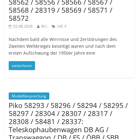
58562 / 58556 / 58566 / 58567 /
58568 / 28319 / 58569 / 58571 /
58572
02.08.2026
M.I.
UIC-Y
Nachdem bald alle Wirrnisse und Zerstörungen des
Zweiten Weltkrieges beseitigt waren und nach dem
ersten Aufschwung der 1950er Jahre eine
weiterlesen
Modellbesprechung
Piko 58293 / 58296 / 58294 / 58295 /
58297 / 28304 / 28307 / 28317 /
28308 / 58481 / 28337:
Teleskophaubenwagen DB AG /
Transwaggon / DB / FS / ÖBB / SBB