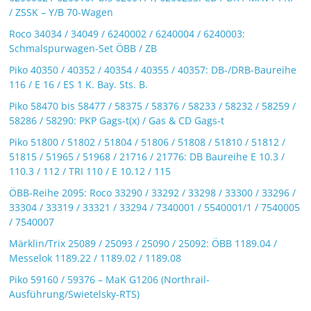
/ ZSSK – Y/B 70-Wagen
Roco 34034 / 34049 / 6240002 / 6240004 / 6240003:
Schmalspurwagen-Set ÖBB / ZB
Piko 40350 / 40352 / 40354 / 40355 / 40357: DB-/DRB-Baureihe
116 / E 16 / ES 1 K. Bay. Sts. B.
Piko 58470 bis 58477 / 58375 / 58376 / 58233 / 58232 / 58259 /
58286 / 58290: PKP Gags-t(x) / Gas & CD Gags-t
Piko 51800 / 51802 / 51804 / 51806 / 51808 / 51810 / 51812 /
51815 / 51965 / 51968 / 21716 / 21776: DB Baureihe E 10.3 /
110.3 / 112 / TRI 110 / E 10.12 / 115
ÖBB-Reihe 2095: Roco 33290 / 33292 / 33298 / 33300 / 33296 /
33304 / 33319 / 33321 / 33294 / 7340001 / 5540001/1 / 7540005
/ 7540007
Märklin/Trix 25089 / 25093 / 25090 / 25092: ÖBB 1189.04 /
Messelok 1189.22 / 1189.02 / 1189.08
Piko 59160 / 59376 – MaK G1206 (Northrail-
Ausführung/Swietelsky-RTS)