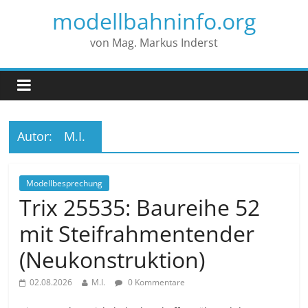
modellbahninfo.org
von Mag. Markus Inderst
Autor:
M.I.
Modellbesprechung
Trix 25535: Baureihe 52
mit Steifrahmentender
(Neukonstruktion)
02.08.2026
M.I.
0 Kommentare