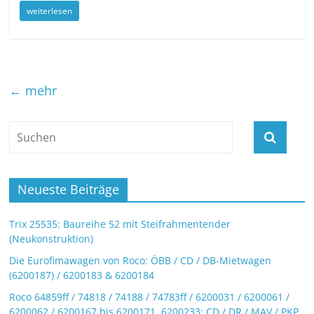
weiterlesen
← mehr
Neueste Beiträge
Trix 25535: Baureihe 52 mit Steifrahmentender
(Neukonstruktion)
Die Eurofimawagen von Roco: ÖBB / CD / DB-Mietwagen
(6200187) / 6200183 & 6200184
Roco 64859ff / 74818 / 74188 / 74783ff / 6200031 / 6200061 /
6200062 / 6200167 bis 6200171, 6200233: CD / DR / MAV / PKP