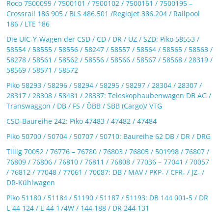
Roco 7500099 / 7500101 / 7500102 / 7500161 / 7500195 –
Crossrail 186 905 / BLS 486.501 /Regiojet 386.204 / Railpool
186 / LTE 186
Die UIC-Y-Wagen der CSD / CD / DR / UZ / SZD: Piko 58553 /
58554 / 58555 / 58556 / 58247 / 58557 / 58564 / 58565 / 58563 /
58278 / 58561 / 58562 / 58556 / 58566 / 58567 / 58568 / 28319 /
58569 / 58571 / 58572
Piko 58293 / 58296 / 58294 / 58295 / 58297 / 28304 / 28307 /
28317 / 28308 / 58481 / 28337: Teleskophaubenwagen DB AG /
Transwaggon / DB / FS / ÖBB / SBB (Cargo)/ VTG
CSD-Baureihe 242: Piko 47483 / 47482 / 47484
Piko 50700 / 50704 / 50707 / 50710: Baureihe 62 DB / DR / DRG
Tillig 70052 / 76776 – 76780 / 76803 / 76805 / 501998 / 76807 /
76809 / 76806 / 76810 / 76811 / 76808 / 77036 – 77041 / 70057
/ 76812 / 77048 / 77061 / 70087: DB / MAV / PKP- / CFR- / JZ- /
DR-Kühlwagen
Piko 51180 / 51184 / 51190 / 51187 / 51193: DB 144 001-5 / DR
E 44 124 / E 44 174W / 144 188 / DR 244 131