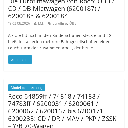
Die Eurofimawagen von Roco: ÖBB /
CD / DB-Mietwagen (6200187) /
6200183 & 6200184
,
02.08.2026
M.I.
Eurofima
ÖBB
Als die EU noch in den Kinderschuhen steckte und EG
hieß, installierten mehrere Bahngesellschaften einen
Leuchtturm der Zusammenarbeit, der heute
weiterlesen
Modellbesprechung
Roco 64859ff / 74818 / 74188 /
74783ff / 6200031 / 6200061 /
6200062 / 6200167 bis 6200171,
6200233: CD / DR / MAV / PKP / ZSSK
– Y/B 70-Wagen