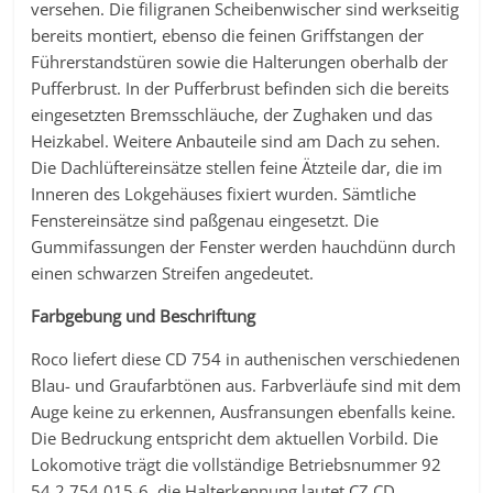
versehen. Die filigranen Scheibenwischer sind werkseitig
bereits montiert, ebenso die feinen Griffstangen der
Führerstandstüren sowie die Halterungen oberhalb der
Pufferbrust. In der Pufferbrust befinden sich die bereits
eingesetzten Bremsschläuche, der Zughaken und das
Heizkabel. Weitere Anbauteile sind am Dach zu sehen.
Die Dachlüftereinsätze stellen feine Ätzteile dar, die im
Inneren des Lokgehäuses fixiert wurden. Sämtliche
Fenstereinsätze sind paßgenau eingesetzt. Die
Gummifassungen der Fenster werden hauchdünn durch
einen schwarzen Streifen angedeutet.
Farbgebung und Beschriftung
Roco liefert diese CD 754 in authenischen verschiedenen
Blau- und Graufarbtönen aus. Farbverläufe sind mit dem
Auge keine zu erkennen, Ausfransungen ebenfalls keine.
Die Bedruckung entspricht dem aktuellen Vorbild. Die
Lokomotive trägt die vollständige Betriebsnummer 92
54 2 754 015-6, die Halterkennung lautet CZ CD.