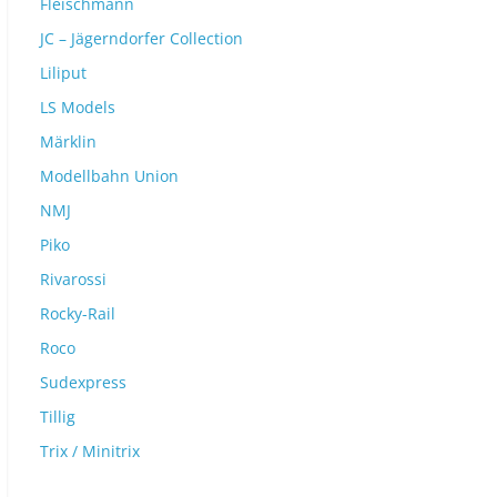
Fleischmann
JC – Jägerndorfer Collection
Liliput
LS Models
Märklin
Modellbahn Union
NMJ
Piko
Rivarossi
Rocky-Rail
Roco
Sudexpress
Tillig
Trix / Minitrix