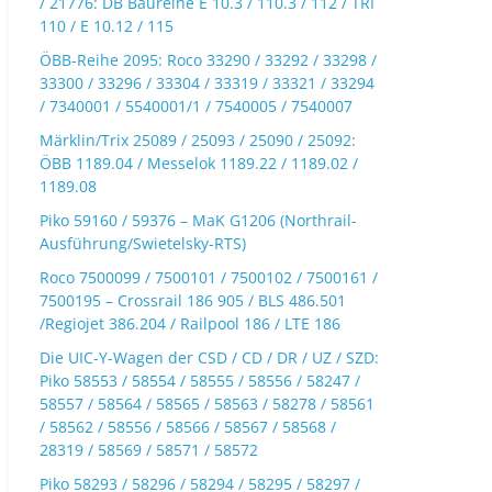
/ 21776: DB Baureihe E 10.3 / 110.3 / 112 / TRI
110 / E 10.12 / 115
ÖBB-Reihe 2095: Roco 33290 / 33292 / 33298 /
33300 / 33296 / 33304 / 33319 / 33321 / 33294
/ 7340001 / 5540001/1 / 7540005 / 7540007
Märklin/Trix 25089 / 25093 / 25090 / 25092:
ÖBB 1189.04 / Messelok 1189.22 / 1189.02 /
1189.08
Piko 59160 / 59376 – MaK G1206 (Northrail-
Ausführung/Swietelsky-RTS)
Roco 7500099 / 7500101 / 7500102 / 7500161 /
7500195 – Crossrail 186 905 / BLS 486.501
/Regiojet 386.204 / Railpool 186 / LTE 186
Die UIC-Y-Wagen der CSD / CD / DR / UZ / SZD:
Piko 58553 / 58554 / 58555 / 58556 / 58247 /
58557 / 58564 / 58565 / 58563 / 58278 / 58561
/ 58562 / 58556 / 58566 / 58567 / 58568 /
28319 / 58569 / 58571 / 58572
Piko 58293 / 58296 / 58294 / 58295 / 58297 /