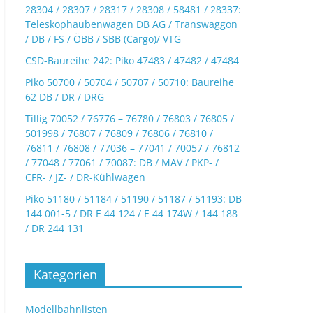
28304 / 28307 / 28317 / 28308 / 58481 / 28337:
Teleskophaubenwagen DB AG / Transwaggon
/ DB / FS / ÖBB / SBB (Cargo)/ VTG
CSD-Baureihe 242: Piko 47483 / 47482 / 47484
Piko 50700 / 50704 / 50707 / 50710: Baureihe
62 DB / DR / DRG
Tillig 70052 / 76776 – 76780 / 76803 / 76805 /
501998 / 76807 / 76809 / 76806 / 76810 /
76811 / 76808 / 77036 – 77041 / 70057 / 76812
/ 77048 / 77061 / 70087: DB / MAV / PKP- /
CFR- / JZ- / DR-Kühlwagen
Piko 51180 / 51184 / 51190 / 51187 / 51193: DB
144 001-5 / DR E 44 124 / E 44 174W / 144 188
/ DR 244 131
Kategorien
Modellbahnlisten