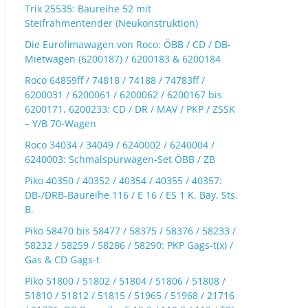
Trix 25535: Baureihe 52 mit
Steifrahmentender (Neukonstruktion)
Die Eurofimawagen von Roco: ÖBB / CD / DB-
Mietwagen (6200187) / 6200183 & 6200184
Roco 64859ff / 74818 / 74188 / 74783ff /
6200031 / 6200061 / 6200062 / 6200167 bis
6200171, 6200233: CD / DR / MAV / PKP / ZSSK
– Y/B 70-Wagen
Roco 34034 / 34049 / 6240002 / 6240004 /
6240003: Schmalspurwagen-Set ÖBB / ZB
Piko 40350 / 40352 / 40354 / 40355 / 40357:
DB-/DRB-Baureihe 116 / E 16 / ES 1 K. Bay. Sts.
B.
Piko 58470 bis 58477 / 58375 / 58376 / 58233 /
58232 / 58259 / 58286 / 58290: PKP Gags-t(x) /
Gas & CD Gags-t
Piko 51800 / 51802 / 51804 / 51806 / 51808 /
51810 / 51812 / 51815 / 51965 / 51968 / 21716