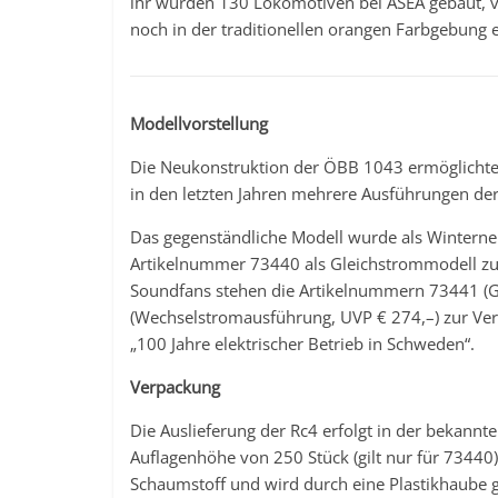
ihr wurden 130 Lokomotiven bei ASEA gebaut, v
noch in der traditionellen orangen Farbgebung ex
Modellvorstellung
Die Neukonstruktion der ÖBB 1043 ermöglichte
in den letzten Jahren mehrere Ausführungen der
Das gegenständliche Modell wurde als Winterne
Artikelnummer 73440 als Gleichstrommodell zu e
Soundfans stehen die Artikelnummern 73441 (G
(Wechselstromausführung, UVP € 274,–) zur Ve
„100 Jahre elektrischer Betrieb in Schweden“.
Verpackung
Die Auslieferung der Rc4 erfolgt in der bekannte
Auflagenhöhe von 250 Stück (gilt nur für 73440).
Schaumstoff und wird durch eine Plastikhaube g