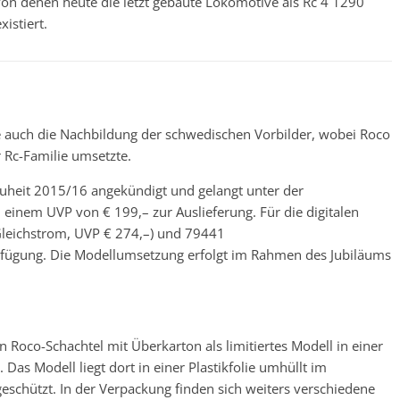
on denen heute die letzt gebaute Lokomotive als Rc 4 1290
istiert.
 auch die Nachbildung der schwedischen Vorbilder, wobei Roco
 Rc-Familie umsetzte.
uheit 2015/16 angekündigt und gelangt unter der
inem UVP von € 199,– zur Auslieferung. Für die digitalen
leichstrom, UVP € 274,–) und 79441
rfügung. Die Modellumsetzung erfolgt im Rahmen des Jubiläums
n Roco-Schachtel mit Überkarton als limitiertes Modell in einer
 Das Modell liegt dort in einer Plastikfolie umhüllt im
eschützt. In der Verpackung finden sich weiters verschiedene