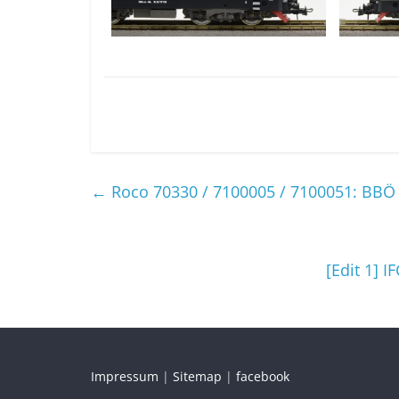
←
Roco 70330 / 7100005 / 7100051: BBÖ 
[Edit 1] I
Impressum
|
Sitemap
|
facebook