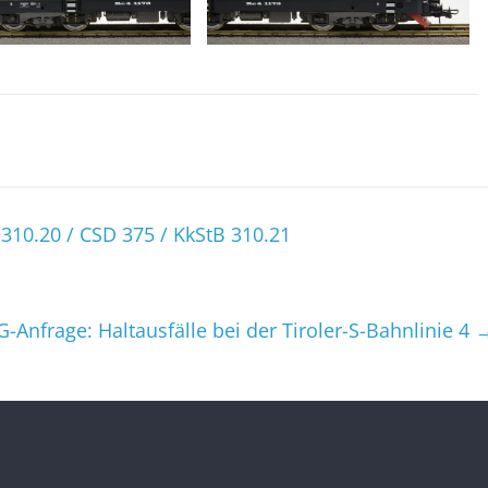
310.20 / CSD 375 / KkStB 310.21
FG-Anfrage: Haltausfälle bei der Tiroler-S-Bahnlinie 4